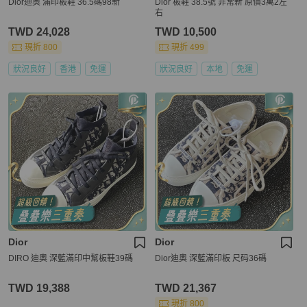
Dior迪奧 滿印板鞋 36.5碼98新
Dior 板鞋 38.5號 非常新 原價3萬2左
右
TWD 24,028
TWD 10,500
現折 800
現折 499
狀況良好
香港
免運
狀況良好
本地
免運
Dior
Dior
DIRO 迪奧 深藍滿印中幫板鞋39碼
Dior迪奧 深藍滿印板 尺码36碼
TWD 19,388
TWD 21,367
現折 800