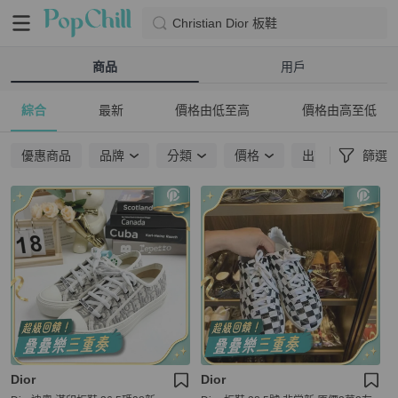
Christian Dior 板鞋
商品
用戶
綜合
最新
價格由低至高
價格由高至低
優惠商品
品牌
分類
價格
出貨地點
篩選
Dior
Dior