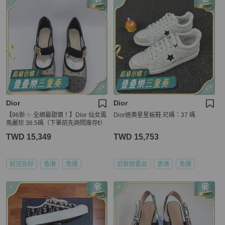
Dior
Dior
【96新 ✨ 全網最甜價！】Dior 仙女風
Dior迪奧星星板鞋 尺碼：37 碼
馬麗珍 36.5碼（下單前先詢問庫存❗️）
TWD 15,349
TWD 15,753
狀況良好
香港
免運
近新閒置品
香港
免運