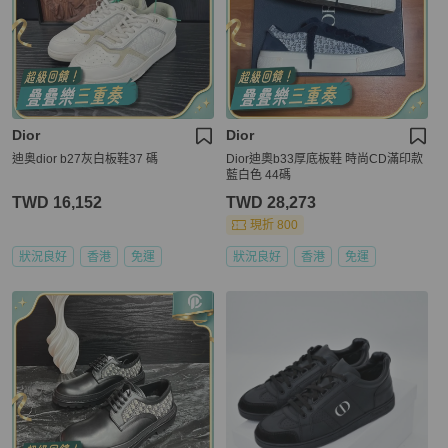
Dior
Dior
迪奥dior b27灰白板鞋37 碼
Dior迪奧b33厚底板鞋 時尚CD滿印款
藍白色 44碼
TWD 16,152
TWD 28,273
現折 800
狀況良好
香港
免運
狀況良好
香港
免運