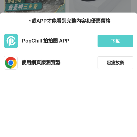
Dior
Dior
下載APP才能看到完整內容和優惠價格
Dior 迪奧黑色刺繡滿印皮鞋休閒鞋 40
🖤大全配 Dior 迪奧 CD 36cm 黑色 牛
碼 99新
皮 麂皮 板鞋 球鞋 23.5 女鞋 logo 黑色
百搭 dior鞋子 23 24 尺寸 迪奧
TWD 16,556
TWD 11,699
PopChill 拍拍圈 APP
下載
現折 1,000
近新閒置品
香港
免運
全新品
本地
免運
使用網頁版瀏覽器
忍痛放棄
篩選
重設
品牌
分類
Dior
Dior