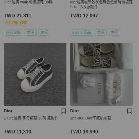
Dior 迪奧 walk 刺繡板鞋 38碼
dior迪奧最新款灰色織物低幫時尚板鞋
Size:36.5 🈚附件
TWD 21,811
TWD 12,097
現折 800
狀況良好
香港
免運
近新閒置品
香港
免運
Dior
Dior
DIOR 迪奧 字母板鞋 36碼 無附件
2nd-006 Dior平底帆布鞋
TWD 11,310
TWD 19,990