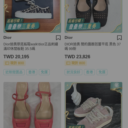
Dior
Dior
Dior迪奧厚底板鞋walk'dior正品刺繡
DIOR迪奧 簡約露跟芭蕾平底 黑色 37
滿印休閒板鞋 35.5碼
碼 99新
TWD 20,195
TWD 23,826
現折 800
現折 800
近新閒置品
香港
免運
狀況良好
香港
免運