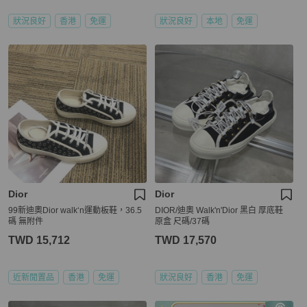
狀況良好
香港
免運
狀況良好
本地
免運
Dior
Dior
99新迪奧Dior walk‘n運動板鞋，36.5
DIOR/迪奧 Walk'n'Dior 黑白 厚底鞋
碼 無附件
原盒 尺碼/37碼
TWD 15,712
TWD 17,570
近新閒置品
香港
免運
狀況良好
香港
免運