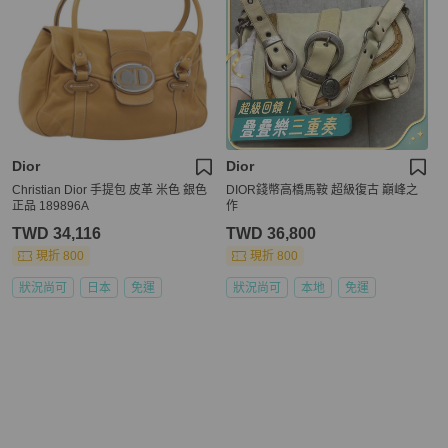
Dior
Dior
Christian Dior 手提包 皮革 米色 銀色
DIOR錢幣高橋馬鞍 超級復古 巔峰之
正品 189896A
作
TWD 34,116
TWD 36,800
現折 800
現折 800
狀況尚可
日本
免運
狀況尚可
本地
免運