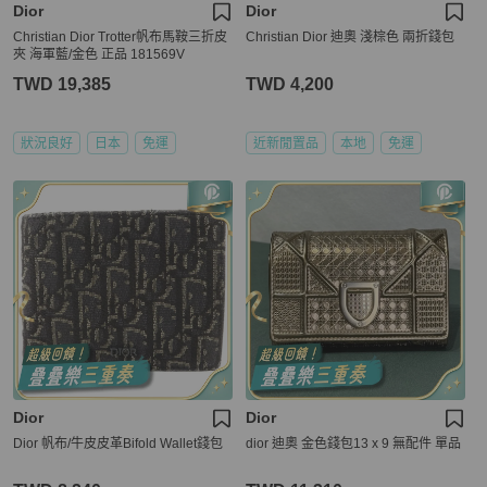
Dior
Dior
Christian Dior Trotter帆布馬鞍三折皮
Christian Dior 迪奧 淺棕色 兩折錢包
夾 海軍藍/金色 正品 181569V
TWD 19,385
TWD 4,200
狀況良好
日本
免運
近新閒置品
本地
免運
Dior
Dior
Dior 帆布/牛皮皮革Bifold Wallet錢包
dior 迪奧 金色錢包13 x 9 無配件 單品