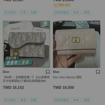
現折 800
狀況良好
日本
免運
近新閒置品
本地
免運
Dior
Dior
【98新 ✨ 全網最低價！】 Dior迪奧老
Dior Jolie Glycine 錢包
花卡包零錢包(下單前先詢問庫存❗️❗️）
TWD 16,152
TWD 16,500
狀況良好
香港
免運
近新閒置品
本地
免運