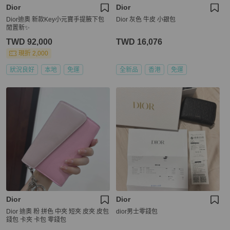
Dior
Dior
Dior迪奧 新款Key小元寶手提腋下包
Dior 灰色 牛皮 小銀包
閒置新✨️
TWD 92,000
TWD 16,076
現折 2,000
狀況良好
本地
免運
全新品
香港
免運
Dior
Dior
Dior 迪奧 粉 拼色 中夾 短夾 皮夾 皮包
dior男士零錢包
錢包 卡夾 卡包 零錢包