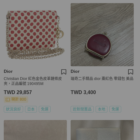
Dior
Dior
Christian Dior 紅色金色皮革鏈條皮
瑞奇二手精品 dior 棗紅色 零錢包 美品
夾，正品編號 190495M
TWD 29,857
TWD 3,400
現折 800
狀況良好
日本
免運
近新閒置品
本地
免運