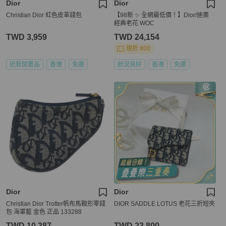
Dior
Dior
Christian Dior 紅色皮革錢包
【98新 ✨ 全網最低價！】Dior/迪奧
經典老花 WOC
TWD 3,959
TWD 24,154
現折 800
近新閒置品
香港
免運
狀況良好
香港
免運
Dior
Dior
Christian Dior Trotter帆布馬鞍形零錢
DIOR SADDLE LOTUS 老花三折短夾
包 海軍藍 金色 正品 133288
TWD 10,387
TWD 23,800