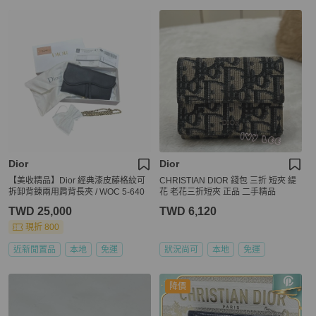
Dior
Dior
【美收精品】Dior 經典漆皮藤格紋可
CHRISTIAN DIOR 錢包 三折 短夾 緹
拆卸背鍊兩用肩背長夾 / WOC 5-640
花 老花三折短夾 正品 二手精品
TWD 25,000
TWD 6,120
現折 800
近新閒置品
本地
免運
狀況尚可
本地
免運
降價