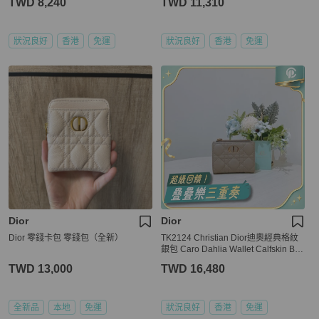
TWD 8,240
TWD 11,310
狀況良好
香港
免運
狀況良好
香港
免運
Dior
Dior
Dior 零錢卡包 零錢包（全新）
TK2124 Christian Dior迪奧經典格紋
銀包 Caro Dahlia Wallet Calfskin Bei
ge x GHW #98-MA-0293
TWD 13,000
TWD 16,480
全新品
本地
免運
狀況良好
香港
免運