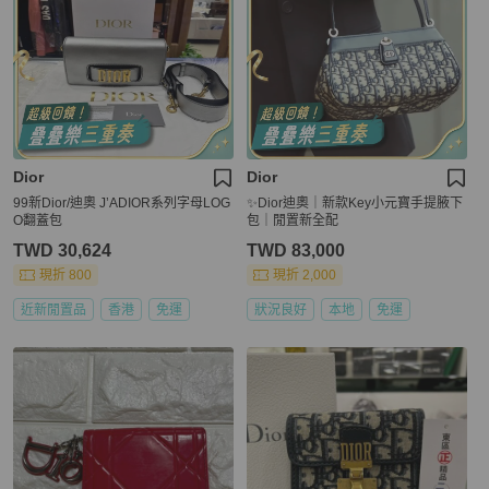
Dior
Dior
99新Dior/迪奧 J’ADIOR系列字母LOG
✨Dior迪奧｜新款Key小元寶手提腋下
O翻蓋包
包｜閒置新全配
TWD 30,624
TWD 83,000
現折 800
現折 2,000
近新閒置品
香港
免運
狀況良好
本地
免運