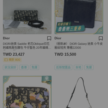
Dior
Dior
DIOR/迪奧 Saddle 老花Oblique印花
（極新🎁） DIOR Galaxy 迪奧 小牛皮
刺繡馬鞍包腰包 牛仔藍色 20年編碼底
壓紋短夾 專櫃22000
長17 有票
TWD 23,427
TWD 15,500
現折 800
狀況良好
香港
免運
近新閒置品
本地
免運