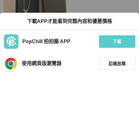
Dior
Dior
下載APP才能看到完整內容和優惠價格
Christian Dior CD 繩圈項鍊
Christian Dior 金屬銀色項鍊 Auth sw
1695
TWD 8,800
TWD 7,586
PopChill 拍拍圈 APP
下載
近新閒置品
本地
免運
狀況良好
日本
免運
使用網頁版瀏覽器
忍痛放棄
篩選
重設
品牌
分類
Dior
Dior