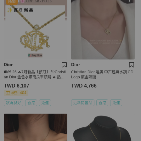
降價
Dior
Dior
🛍️🎁 26 🔥7月新品【預訂】 💘Christi
Christian Dior 迪奧 中古經典水鑽 CD
an Dior 金色水鑽南瓜車頸鏈 🔥 熱賣
Logo 鍍金項鏈
款 DIOR 經典款頸鏈 DIOR NECKLA
TWD 6,107
TWD 4,766
CE
現折 404
狀況良好
香港
免運
近新閒置品
香港
免運