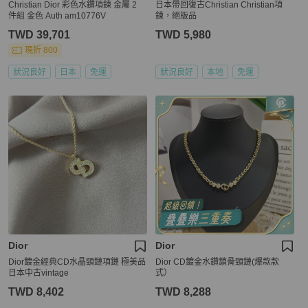
Christian Dior 彩色水鑽項鍊 金屬 2
日本帶回復古Christian Christian項
件組 金色 Auth am10776V
鍊，絕版品
TWD 39,701
TWD 5,980
現折 800
狀況良好
日本
免運
狀況良好
本地
免運
Dior
Dior
Dior鍍金經典CD水晶頸鏈項鏈 極美品
Dior CD鍍金水鑽鎖骨頸鏈(爆款款
日本中古vintage
式）
TWD 8,402
TWD 8,288