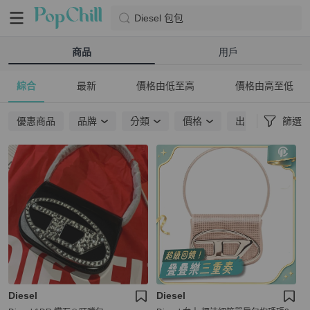
Diesel 包包
商品
用戶
綜合
最新
價格由低至高
價格由高至低
優惠商品
品牌
分類
價格
出貨地點
篩選
Diesel
Diesel