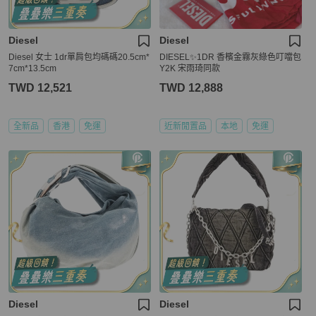
Diesel
Diesel
Diesel 女士 1dr單肩包均碼碼20.5cm*
DIESEL✨1DR 香檳金霧灰綠色叮噹包
7cm*13.5cm
Y2K 宋雨琦同款
TWD 12,521
TWD 12,888
全新品
香港
免運
近新閒置品
本地
免運
Diesel
Diesel