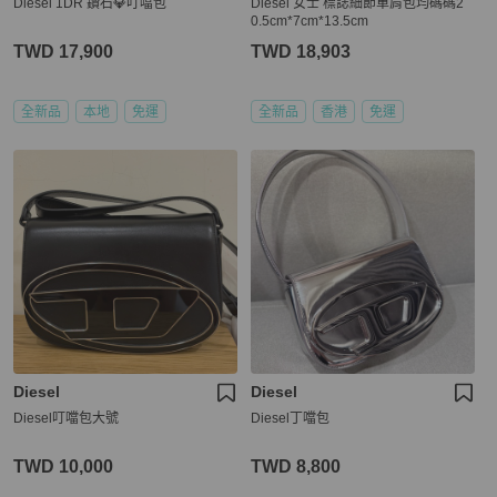
Diesel 1DR 鑽石💎叮噹包
Diesel 女士 標誌細節單肩包均碼碼2
0.5cm*7cm*13.5cm
TWD 17,900
TWD 18,903
全新品
本地
免運
全新品
香港
免運
Diesel
Diesel
Diesel叮噹包大號
Diesel丁噹包
TWD 10,000
TWD 8,800