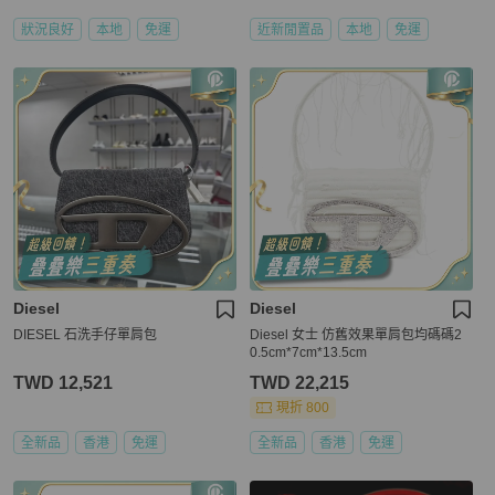
狀況良好
本地
免運
近新閒置品
本地
免運
Diesel
Diesel
DIESEL 石洗手仔單肩包
Diesel 女士 仿舊效果單肩包均碼碼2
0.5cm*7cm*13.5cm
TWD 12,521
TWD 22,215
現折 800
全新品
香港
免運
全新品
香港
免運