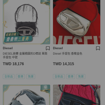
Diesel
Diesel
DIESEL迪賽 金屬橢圓形D標誌 單肩
Diesel 手提包 香檳金色
手提包 中號
TWD 18,176
TWD 14,315
全新品
香港
免運
全新品
香港
免運