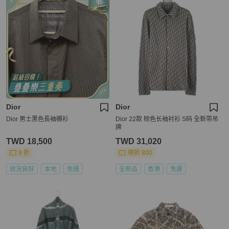
Dior
Dior
Dior 男士黑色長袖襯衫
Dior 22款 棕色长袖衬衫 S码 全新带吊
牌
TWD 18,500
TWD 31,020
9 折
現折 800
狀況良好
本地
免運
全新品
香港
免運