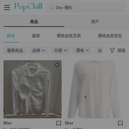
Dior 襯衫
商品
用戶
綜合
最新
價格由低至高
價格由高至低
優惠商品
品牌
分類
價格
出貨地點
篩選
Dior
Dior