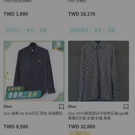
Dior白色百搭襯衫
Dior 白襯衫
TWD 1,690
TWD 18,176
狀況尚可
本地
免運
近新閒置品
香港
免運
Dior
Dior
Dior 迪奧 Air Doir印花 黑色 長袖襯衫
Dior 20SS新款黑白字母老花滿logo棉
質襯衫外套 針織 針織 黑格
TWD 9,500
TWD 32,800
現折 800