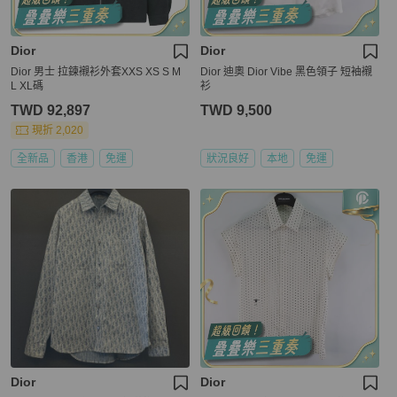
Dior
Dior
Dior 男士 拉鍊襯衫外套XXS XS S M
Dior 迪奧 Dior Vibe 黑色領子 短袖襯
L XL碼
衫
TWD 92,897
TWD 9,500
現折 2,020
全新品
香港
免運
狀況良好
本地
免運
Dior
Dior