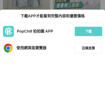
Dior
Dior
下載APP才能看到完整內容和優惠價格
Dior x Denim Tears 字母刺繡長袖襯
Dior 迪奧 Dior and Alex Foxton 白色
衫 藍白 38碼
玫瑰圖案 長袖襯衫
TWD 14,541
TWD 9,500
PopChill 拍拍圈 APP
下載
狀況良好
香港
免運
狀況尚可
本地
免運
使用網頁版瀏覽器
忍痛放棄
篩選
重設
品牌
分類
Dior
Dior