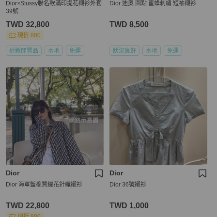
Dior×Stussy聯名款滿印提花襯衫外套
Dior 迪奧 圓點 蜜蜂刺繡 短袖襯衫
39號
TWD 32,800
TWD 8,500
現折 800
近新閒置品
本地
免運
狀況良好
本地
免運
Dior
Dior
Dior 海軍藍棉質緹花針織襯衫
Dior 36號襯衫
TWD 22,800
TWD 1,000
現折 800