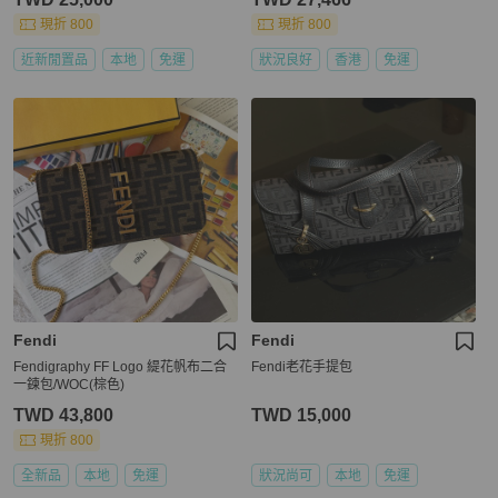
現折 800
現折 800
近新閒置品
本地
免運
狀況良好
香港
免運
Fendi
Fendi
Fendigraphy FF Logo 緹花帆布二合
Fendi老花手提包
一鍊包/WOC(棕色)
TWD 43,800
TWD 15,000
現折 800
全新品
本地
免運
狀況尚可
本地
免運