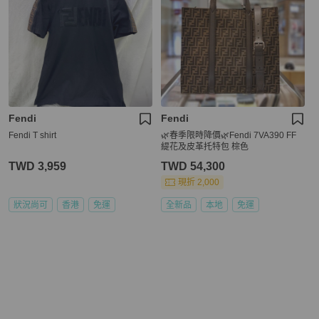
Fendi
Fendi
Fendi T shirt
🌿春季限時降價🌿Fendi 7VA390 FF
緹花及皮革托特包 棕色
TWD 3,959
TWD 54,300
現折 2,000
狀況尚可
香港
免運
全新品
本地
免運