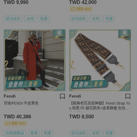
TWD 9,990
TWD 42,000
現折 800
狀況良好
本地
免運
狀況良好
本地
免運
Fendi
Fendi
芬迪/FENDI 牛皮黑色
【經典老花百搭神器】Fendi Strap Yo
u 棕黑 FF 緹花帆布×皮革飾邊 包包肩
帶 背帶
TWD 40,386
TWD 8,500
現折 800
近新閒置品
香港
免運
狀況良好
本地
免運