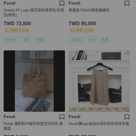
Fendi
Fendi
Simply FF Logo 緹花帆布肩背包/手提
限量版 FENDI粉色編織包
包(棕色)
TWD 72,800
TWD 95,000
現折 2,000
現折 2,000
全新品
本地
免運
全新品
本地
免運
Fendi
Fendi
Fendi 淺粉色FF緹花布直式托特包 書
Fendi满logo金丝纱线针织吊带连衣裙
報袋