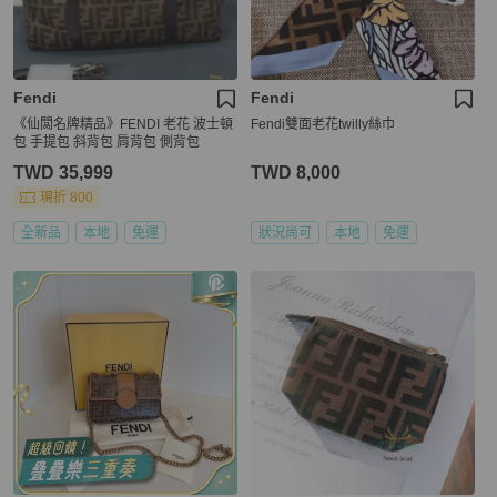
Fendi
Fendi
《仙闆名牌精品》FENDI 老花 波士頓
Fendi雙面老花twilly絲巾
包 手提包 斜背包 肩背包 側背包
TWD 35,999
TWD 8,000
現折 800
全新品
本地
免運
狀況尚可
本地
免運