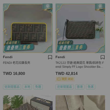
Fendi
Fendi
FENDI 老花拉鍊長夾
TK2122 芬廸 經典提花 單肩/斜誇包 F
endi Simply FF Logo Shoulder Bag J
acquard Canvas Brown x GHW
TWD 16,800
TWD 42,814
現折 800
近新閒置品
本地
免運
近新閒置品
香港
免運