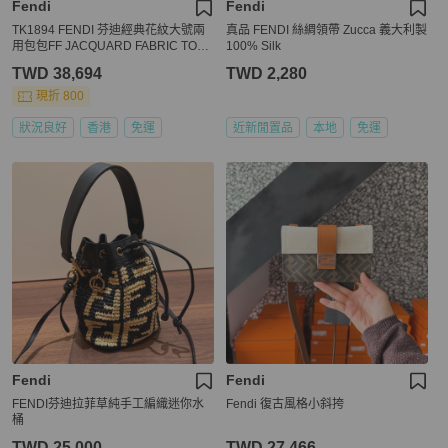
Fendi
Fendi
TK1894 FENDI 芬迪經典花紋大號兩
真品 FENDI 絲綢領帶 Zucca 義大利製
用包包FF JACQUARD FABRIC TOTE
100% Silk
BAG CANVAS
TWD 38,694
TWD 2,280
現折 800
狀況良好
香港
免運
近新閒置品
本地
免運
Fendi
Fendi
FENDI芬迪拉菲草純手工編織迷你水
Fendi 復古風格小斜挎
桶
TWD 25,000
TWD 27,466