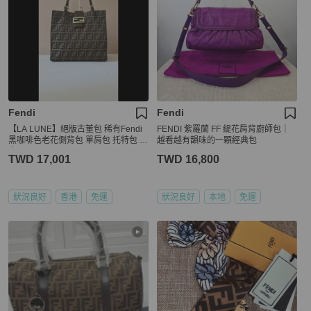
Fendi
Fendi
【LA LUNE】絕版古董包 稀有Fendi
FENDI 紫羅蘭 FF 緹花肩背廚師包｜
黑咖啡色老花側背包 單肩包 托特包 中
越看越有韻味的一顆經典包
古
TWD 17,001
TWD 16,800
狀況良好
香港
免運
狀況良好
本地
免運