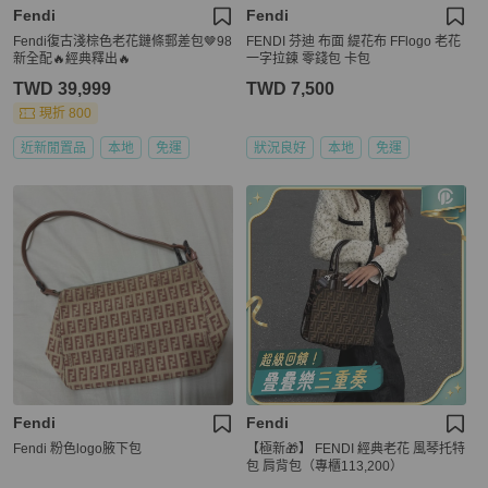
Fendi
Fendi
Fendi復古淺棕色老花鏈條郵差包🤎98
FENDI 芬迪 布面 緹花布 FFlogo 老花
新全配🔥經典釋出🔥
一字拉鍊 零錢包 卡包
TWD 39,999
TWD 7,500
現折 800
近新閒置品
本地
免運
狀況良好
本地
免運
Fendi
Fendi
Fendi 粉色logo腋下包
【極新🎁】 FENDI 經典老花 風琴托特
包 肩背包（專櫃113,200）