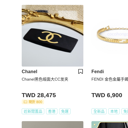
Chanel
Fendi
Chanel黑色缎面大CC发夹
FENDI 金色金屬手
TWD 28,475
TWD 6,900
現折 800
近新閒置品
香港
免運
全新品
本地
免