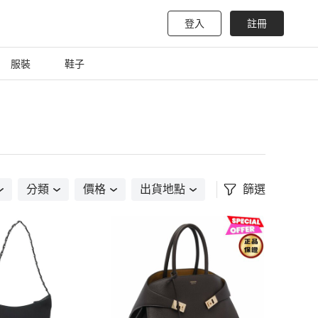
登入
註冊
服裝
鞋子
分類
價格
出貨地點
篩選