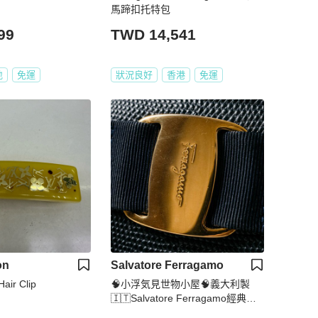
馬蹄扣托特包
99
TWD 14,541
地
免運
狀況良好
香港
免運
on
Salvatore Ferragamo
Hair Clip
🧠小浮気見世物小屋🧠義大利製
🇮🇹Salvatore Ferragamo經典蝴
蝶結壓紋托特｜午夜藍真皮