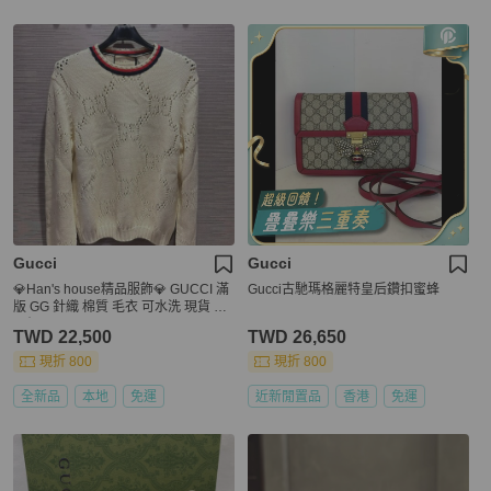
Gucci
Gucci
💎Han's house精品服飾💎 GUCCI 滿
Gucci古馳瑪格麗特皇后鑽扣蜜蜂
版 GG 針織 棉質 毛衣 ‎可水洗 現貨 M
原價37200
TWD 22,500
TWD 26,650
現折 800
現折 800
全新品
本地
免運
近新閒置品
香港
免運