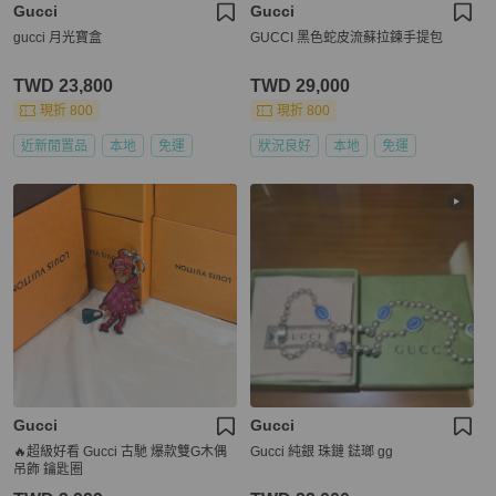
Gucci
Gucci
gucci 月光寶盒
GUCCI 黑色蛇皮流蘇拉鍊手提包
TWD 23,800
TWD 29,000
現折 800
現折 800
近新閒置品
本地
免運
狀況良好
本地
免運
Gucci
Gucci
🔥超級好看 Gucci 古馳 爆款雙G木偶
Gucci 純銀 珠鏈 鍅瑯 gg
吊飾 鑰匙圈