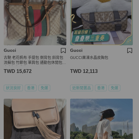
Gucci
Gucci
古馳 老花帆布 手提包 側背包 斜背包
GUCCI果凍水晶皮胸包
流蘇包 竹節包 單肩包 通勤包休閒包
中古包 經典款 Gucci Ophidia tote ba
TWD 15,672
TWD 12,113
g
狀況良好
香港
免運
近新閒置品
香港
免運