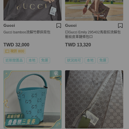
Gucci
Gucci
Gucci bamboo流蘇竹節斜背包
💥Gucci Emily 295402馬銜扣流蘇包
壓紋皮革鏈條包💥
TWD 32,000
TWD 13,320
現折 800
近新閒置品
本地
免運
狀況尚可
本地
免運