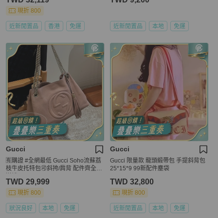
現折 800
近新閒置品
香港
免運
近新閒置品
本地
免運
Gucci
Gucci
🈶購證 #全網最低 Gucci Soho流蘇荔
Gucci 限量款 龍頭緞帶包 手提斜背包
枝牛皮托特包🉑斜挎/肩背 配件齊全🉑
25*15*9 99新配件塵袋
送禮
TWD 29,999
TWD 32,800
現折 800
現折 800
狀況良好
本地
免運
近新閒置品
本地
免運