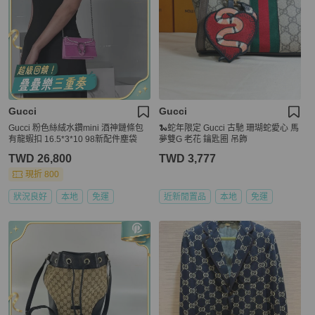
Gucci
Gucci
Gucci 粉色絲絨水鑽mini 酒神鏈條包
🐍蛇年限定 Gucci 古馳 珊瑚蛇愛心 馬
有龍蝦扣 16.5*3*10 98新配件塵袋
夢雙G 老花 鑰匙圈 吊飾
TWD 26,800
TWD 3,777
現折 800
狀況良好
本地
免運
近新閒置品
本地
免運