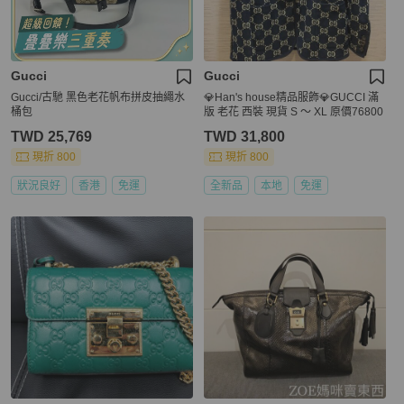
Gucci
Gucci
Gucci/古馳 黑色老花帆布拼皮抽繩水
💎Han's house精品服飾💎GUCCI 滿
桶包
版 老花 西裝 現貨 S ～ XL 原價76800
TWD 25,769
TWD 31,800
現折 800
現折 800
狀況良好
香港
免運
全新品
本地
免運