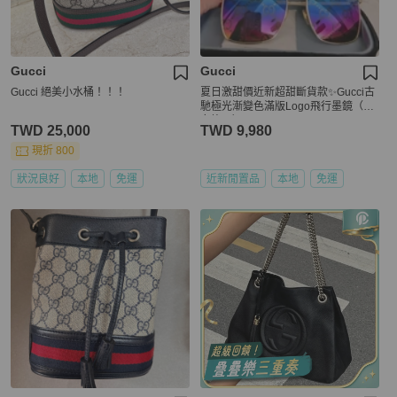
Gucci
Gucci
Gucci 絕美小水桶！！！
夏日激甜價近新超甜斷貨款✨Gucci古
馳極光漸變色滿版Logo飛行墨鏡（男
女皆可）
TWD 25,000
TWD 9,980
現折 800
狀況良好
本地
免運
近新閒置品
本地
免運