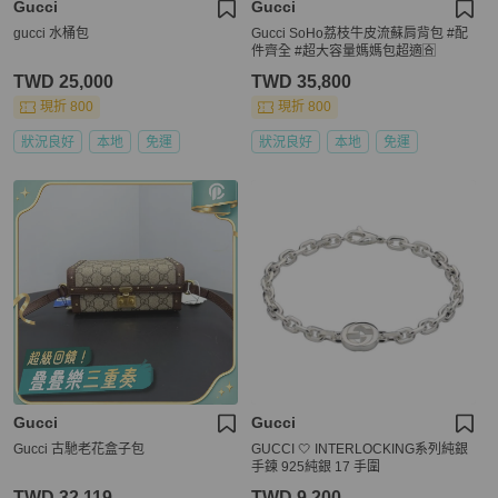
Gucci
Gucci
gucci 水桶包
Gucci SoHo荔枝牛皮流蘇肩背包 #配
件齊全 #超大容量媽媽包超適🈴
TWD 25,000
TWD 35,800
現折 800
現折 800
狀況良好
本地
免運
狀況良好
本地
免運
Gucci
Gucci
Gucci 古馳老花盒子包
GUCCI 🤍 INTERLOCKING系列純銀
手鍊 925純銀 17 手圍
TWD 32,119
TWD 9,200