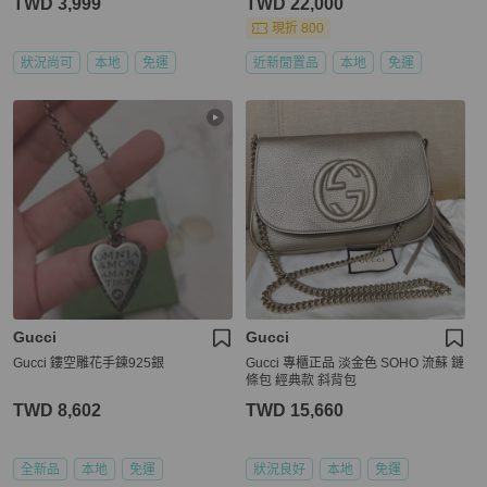
TWD 3,999
TWD 22,000
現折 800
狀況尚可
本地
免運
近新閒置品
本地
免運
Gucci
Gucci
Gucci 鏤空雕花手鍊925銀
Gucci 專櫃正品 淡金色 SOHO 流蘇 鏈
條包 經典款 斜背包
TWD 8,602
TWD 15,660
全新品
本地
免運
狀況良好
本地
免運