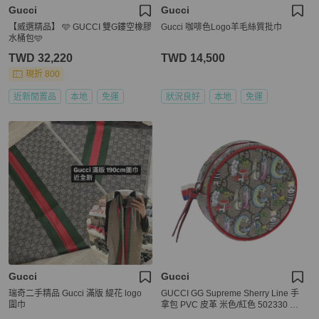
Gucci
Gucci
【威選精品】 🩵 GUCCI 雙G鏤空橡膠
Gucci 咖啡色Logo羊毛絲質批巾
水桶包🩵
TWD 32,220
TWD 14,500
現折 800
近新閒置品
本地
免運
狀況良好
本地
免運
Gucci
Gucci
瑞奇二手精品 Gucci 滿版 緹花 logo
GUCCI GG Supreme Sherry Line 手
圍巾
拿包 PVC 皮革 米色/紅色 502330 正
品 ac2786V