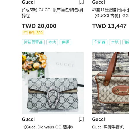
Gucci
Gucci
(9成5新) GUCCI 帆布腰包/胸包/斜
🎁雙11送禮自用兩相
挎包
【GUCCI 古馳】GG 
布蜜蜂刺繡對折短夾(4
TWD 20,000
TWD 13,447
其)
現折 800
近新閒置品
本地
免運
全新品
本地
免
Gucci
Gucci
《Gucci Dionysus GG 酒神》
Gucci 馬蹄手提包