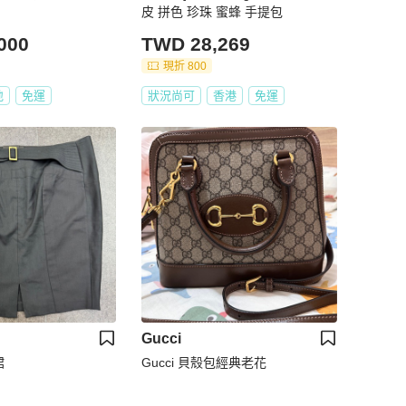
皮 拼色 珍珠 蜜蜂 手提包
000
TWD 28,269
現折 800
地
免運
狀況尚可
香港
免運
Gucci
裙
Gucci 貝殼包經典老花