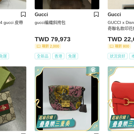
Gucci
Gucci
 gucci 皮帶
gucci編織斜挎包
GUCCI x Dis
奇聯名款印花
背包
TWD 79,973
TWD 22,
現折 2,000
現折 800
免運
全新品
香港
免運
狀況良好