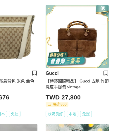
Gucci
帆布肩背包 米色 金色
【赫蒂國際精品】 Gucci 古馳 竹節
麂皮手提包 vintage
676
TWD 27,800
現折 800
日本
免運
狀況良好
本地
免運