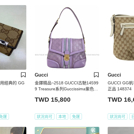
Gucci
Gucci
採用經典的 GG
金鐸精品~2518 GUCCI古馳14599
GUCCI GG
9 Treasure系列Guccissima紫色小
正品 148374
牛皮GG壓紋鎖釦肩背包
TWD 15,800
TWD 16,
免運
狀況尚可
本地
免運
狀況尚可