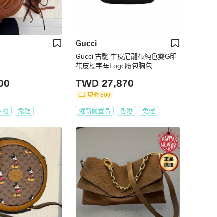
Gucci
Gucci 古馳 牛皮尼龍布純色雙G印
花皮標字母Logo腰包胸包
00
TWD 27,870
現折 800
本地
免運
近新閒置品
香港
免運