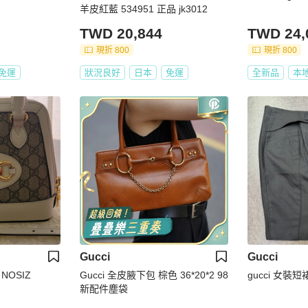
羊皮紅藍 534951 正品 jk3012
TWD 20,844
TWD 24,
現折 800
現折 800
免運
狀況良好
日本
免運
全新品
本
Gucci
Gucci
 NOSIZ
Gucci 全皮腋下包 棕色 36*20*2 98
gucci 女裝短
新配件塵袋