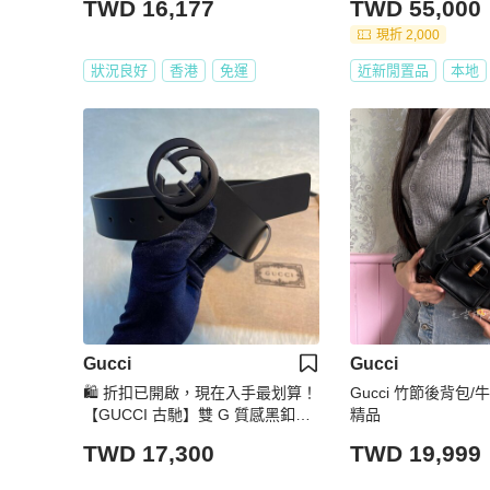
TWD 16,177
TWD 55,000
現折 2,000
狀況良好
香港
免運
近新閒置品
本地
Gucci
Gucci
🛍️ 折扣已開啟，現在入手最划算！
Gucci 竹節後背包
【GUCCI 古馳】雙 G 質感黑釦皮
精品
帶(下單前須先私訊)
TWD 17,300
TWD 19,999