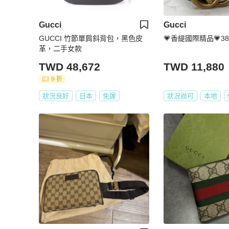
Gucci
Gucci
GUCCI 竹節單肩斜背包，黑色皮
💗香緹國際精品💗384
革，二手女款
TWD 48,672
TWD 11,880
9 折
狀況良好
日本
免運
狀況尚可
本地