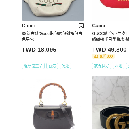
Gucci
Gucci
99新古馳/Gucci胸包腰包斜挎包白
GUCCI紅色小牛皮 ha
色男包
綠織帶半月型肩/斜背包
TWD 18,095
TWD 49,800
現折 800
近新閒置品
香港
免運
狀況良好
本地