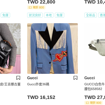
TWD 22,800
TWD 10,
現折 800
免運
狀況良好
本地
免運
全新品
香
Gucci
Gucci
/牛皮/王吉娜古董
Gucci外套36碼
GUCCI白色牛
腰包658582
TWD 16,152
TWD 27,
現折 800