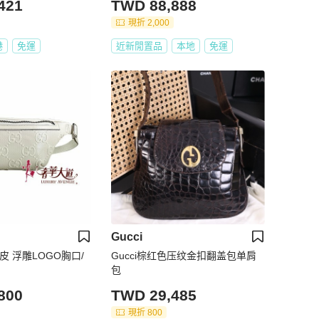
421
TWD 88,888
現折 2,000
港
免運
近新閒置品
本地
免運
Gucci
皮 浮雕LOGO胸口/
Gucci棕红色压纹金扣翻盖包单肩
包
800
TWD 29,485
現折 800