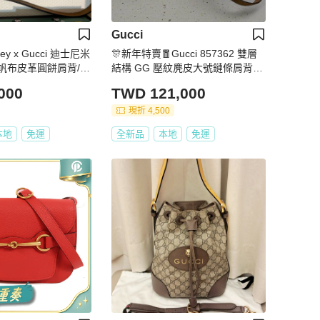
Gucci
ney x Gucci 迪士尼米
🎊新年特賣🧧Gucci 857362 雙層
帆布皮革圓餅肩背/斜
結構 GG 壓紋麂皮大號鏈條肩背包
棕色
000
TWD 121,000
現折 4,500
本地
免運
全新品
本地
免運