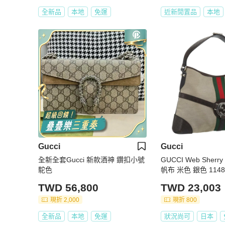
全新品
本地
免運
近新閒置品
本地
Gucci
Gucci
全新全套Gucci 新款酒神 鑽扣小號
GUCCI Web Sherr
駝色
帆布 米色 銀色 1148
15A
TWD 56,800
TWD 23,003
現折 2,000
現折 800
全新品
本地
免運
狀況尚可
日本