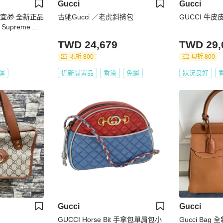
Gucci
Gucci
宜🎁 全新正品
古驰Gucci ／老虎斜揹包
GUCCI 牛皮皮
Supreme 帆
08827-卡
TWD 24,679
TWD 29,
現折 800
現折 800
運
近新閒置品
香港
免運
狀況良好
Gucci
Gucci
GUCCI Horse Bit 手拿包單肩包小
Gucci Bag