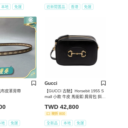
本地
免運
近新閒置品
香港
免運
Gucci
典帆布皮革背帶
【GUCCI 古馳】Horsebit 1955 S
mall 小款 牛皮 馬銜釦 肩背包 斜背
包 相機包 黑色 760196
00
TWD 42,800
現折 800
本地
免運
全新品
本地
免運