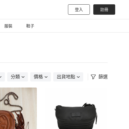
登入
註冊
服裝
鞋子
分類
價格
出貨地點
篩選