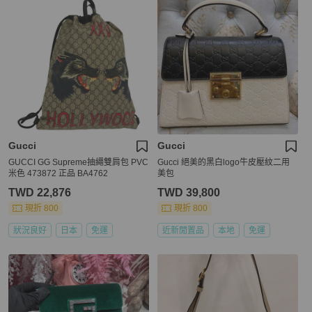
Gucci
Gucci
GUCCI GG Supreme抽繩雙肩包 PVC
Gucci 絕美的黑白logo牛皮壓紋二用
米色 473872 正品 BA4762
美包
TWD 22,876
TWD 39,800
現折 800
現折 800
狀況良好
日本
免運
近新閒置品
本地
免運