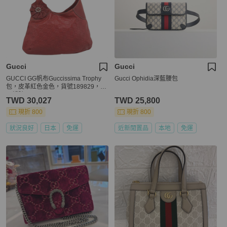
Gucci
Gucci
GUCCI GG帆布Guccissima Trophy
Gucci Ophidia深藍腰包
包，皮革紅色金色，貨號189829，正
品編號192196V
TWD 30,027
TWD 25,800
現折 800
現折 800
狀況良好
日本
免運
近新閒置品
本地
免運