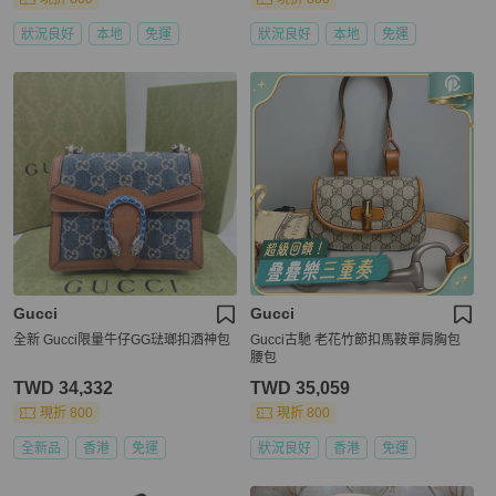
狀況良好
本地
免運
狀況良好
本地
免運
Gucci
Gucci
全新 Gucci限量牛仔GG琺瑯扣酒神包
Gucci古馳 老花竹節扣馬鞍單肩胸包
腰包
TWD 34,332
TWD 35,059
現折 800
現折 800
全新品
香港
免運
狀況良好
香港
免運