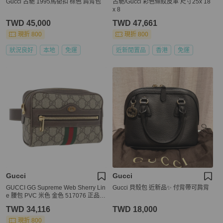
Gucci 古馳 1995馬銜扣 棕色 肩背包
古馳/Gucci 彩色條紋皮革 尺寸25x 18
x 8
TWD 45,000
TWD 47,661
現折 800
現折 800
狀況良好
本地
免運
近新閒置品
香港
免運
Gucci
Gucci
GUCCI GG Supreme Web Sherry Lin
Gucci 貝殼包 近新品✨ 付背帶可肩背
e 腰包 PVC 米色 金色 517076 正品 1
75059SAM
TWD 34,116
TWD 18,000
現折 800