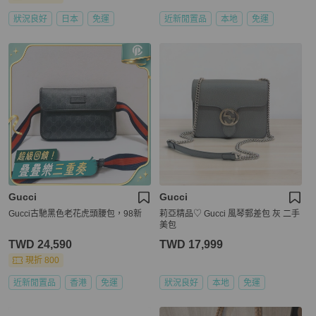
狀況良好
日本
免運
近新閒置品
本地
免運
Gucci
Gucci
Gucci古馳黑色老花虎頭腰包，98新
莉亞精品♡ Gucci 風琴郵差包 灰 二手
美包
TWD 24,590
TWD 17,999
現折 800
近新閒置品
香港
免運
狀況良好
本地
免運