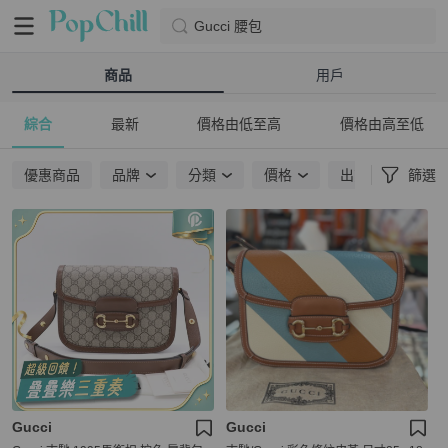
Gucci 腰包
商品
用戶
綜合
最新
價格由低至高
價格由高至低
優惠商品
品牌
分類
價格
出貨地點
篩選
Gucci
Gucci