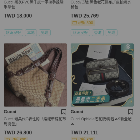
Gucci 黑灰PVC黑牛皮一字拉手挽袋
Gucci/古馳 黑色老花帆布拼皮抽繩水
手拿包
桶包
TWD 18,000
TWD 25,769
現折 800
狀況良好
本地
免運
狀況良好
香港
免運
Gucci
Gucci
Gucci 最具代G表性的「編織帶緹花布
Gucci Ophidia老花腰/胸包🔥9新全配
馬銜包」
🔥
TWD 26,800
TWD 21,111
現折 800
現折 800