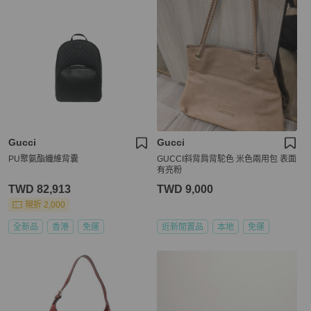
Gucci
Gucci
PU聚氨酯纖維背囊
GUCCI斜背肩背駝色 米色兩用包 表面
有亮粉
TWD 82,913
TWD 9,000
現折 2,000
全新品
香港
免運
近新閒置品
本地
免運