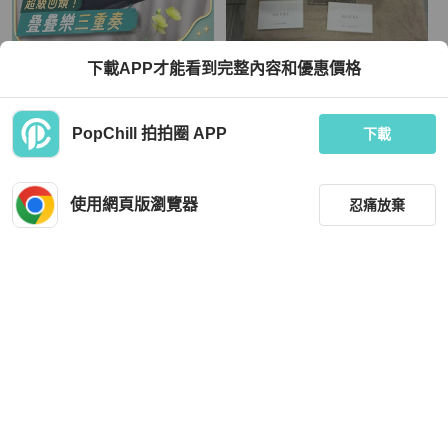
Gucci
Gucci
下載APP才能看到完整內容和優惠價格
Gucci 中古竹柄包 黑配紅高級感十足
24年全新全套GUCCI腋下包 老花米白
色
TWD 12,113
TWD 39,800
PopChill 拍拍圈 APP
下載
現折 800
狀況尚可
香港
免運
全新品
本地
免運
使用網頁版瀏覽器
忍痛放棄
篩選
重設
品牌
分類
Gucci
Gucci