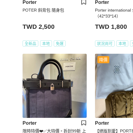
Porter
Porter
POTER 斜背包 隨身包
Porter internati
（42*33*14）
TWD 2,500
TWD 1,800
全新品
本地
免運
狀況尚可
本地
降價
Porter
Porter
限時特價❤️✅大特價。拆封99新 上
【絕版割愛】PORTE