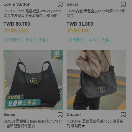
Louis Vuitton
Gucci
Louis Vuitton 路易威登 low key hobo
Gucci古馳 黑色全皮soho流蘇Hobo和
黑金牛皮壓紋子母水桶包 小號 配件：
尚包
子袋
TWD 80,700
TWD 31,800
現折 2,000
現折 800
狀況良好
香港
免運
狀況良好
本地
免運
Gucci
Chanel
GUCCI 黑金雙G logo hobo包 47*43*
✨Chanel 黑銀黑皮帆蓋hobo 機場系
3 全新閒置配件塵袋
列 很熱門🖤