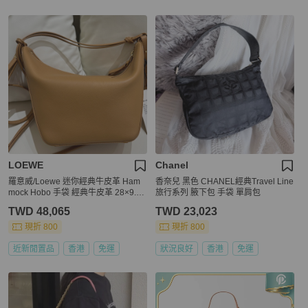
LOEWE
Chanel
羅意威/Loewe 迷你經典牛皮革 Ham
香奈兒 黑色 CHANEL經典Travel Line
mock Hobo 手袋 經典牛皮革 28×9.5×
旅行系列 腋下包 手袋 單肩包
17
TWD 48,065
TWD 23,023
現折 800
現折 800
近新閒置品
香港
免運
狀況良好
香港
免運