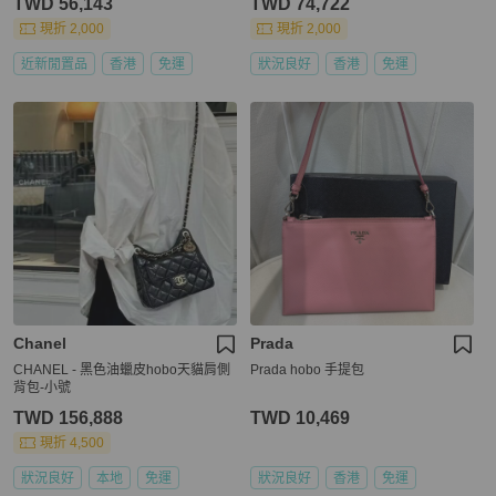
TWD 56,143
TWD 74,722
現折 2,000
現折 2,000
近新閒置品
香港
免運
狀況良好
香港
免運
Chanel
Prada
CHANEL - 黑色油蠟皮hobo天貓肩側
Prada hobo 手提包
背包-小號
TWD 156,888
TWD 10,469
現折 4,500
狀況良好
本地
免運
狀況良好
香港
免運