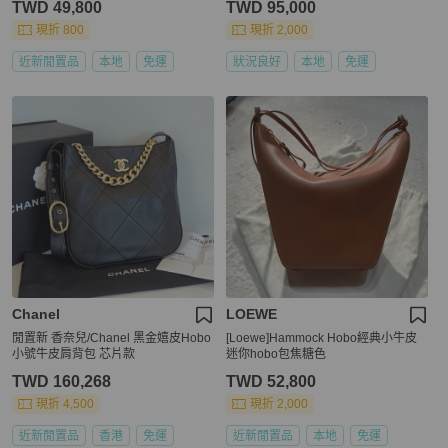
TWD 49,800
TWD 95,000
現折 800
現折 2,000
近新閒置品
本地
免運
狀況良好
本地
免運
Chanel
LOEWE
閒置新 香奈兒/Chanel 黑金嬉皮Hobo
[Loewe]Hammock Hobo經典小牛皮
小號牛皮肩背包 芯片款
迷你hobo包焦糖色
TWD 160,268
TWD 52,800
現折 4,500
現折 2,000
近新閒置品
香港
免運
近新閒置品
本地
免運