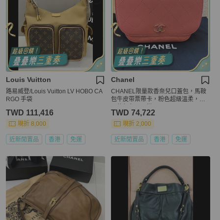
Louis Vuitton
Chanel
路易威登/Louis Vuitton LV HOBO CA
CHANEL限量款香奈兒口蓋包，馬鞍
RGO 手袋
包牛皮带票帶卡，粉色超級溫柔，夏
天的顏色，百搭。
TWD 111,416
TWD 74,722
現折 8,000
現折 2,000
近新閒置品
香港
免運
近新閒置品
香港
免運