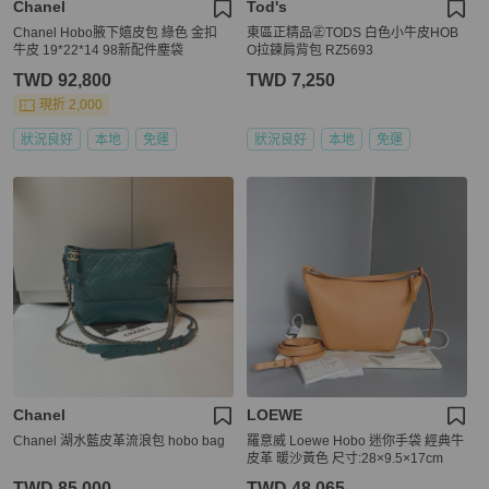
Chanel
Tod's
Chanel Hobo腋下嬉皮包 綠色 金扣
東區正精品㊣TODS 白色小牛皮HOB
牛皮 19*22*14 98新配件塵袋
O拉鍊肩背包 RZ5693
TWD 92,800
TWD 7,250
現折 2,000
狀況良好
本地
免運
狀況良好
本地
免運
Chanel
LOEWE
Chanel 湖水藍皮革流浪包 hobo bag
羅意威 Loewe Hobo 迷你手袋 經典牛
皮革 暖沙黃色 尺寸:28×9.5×17cm
TWD 85,000
TWD 48,065