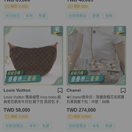
現折 2,000
現折 800
狀況尚可
本地
免運
近新閒置品
香港
免運
Louis Vuitton
Chanel
Louis Vuitton 路易威登 loop hobo 經
💎Chanel香奈兒｜限量款粗花毛呢寶
典老花帆布半月包 腋下包 肩背包 手提
石單肩腋下包｜中號｜98新
包
TWD 58,000
TWD 274,000
現折 2,000
現折 8,000
近新閒置品
本地
免運
近新閒置品
本地
免運