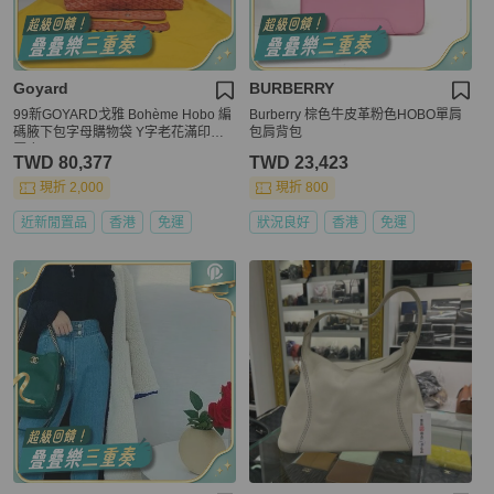
Goyard
BURBERRY
99新GOYARD戈雅 Bohème Hobo 編
Burberry 棕色牛皮革粉色HOBO單肩
碼腋下包字母購物袋 Y字老花滿印抗
包肩背包
壓皮
TWD 80,377
TWD 23,423
現折 2,000
現折 800
近新閒置品
香港
免運
狀況良好
香港
免運