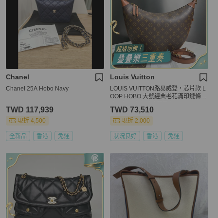
Chanel
Louis Vuitton
Chanel 25A Hobo Navy
LOUIS VUITTON路易威登，芯片款 L
OOP HOBO 大號經典老花滿印鏈條包
豌豆包月亮包斜挎單肩包，
TWD 117,939
TWD 73,510
現折 4,500
現折 2,000
全新品
香港
免運
狀況良好
香港
免運