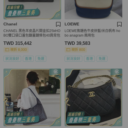
Chanel
LOEWE
CHANEL 黑色羊皮晶片開金扣25kHO
LOEWE焦糖色牛皮拚藍/米白帆布 ho
BO雙口袋口蓋包翻蓋鏈條包40肩背包
bo anagram 兩用包
TWD 315,442
TWD 39,583
現折 8,000
現折 800
狀況良好
香港
免運
狀況良好
香港
免運