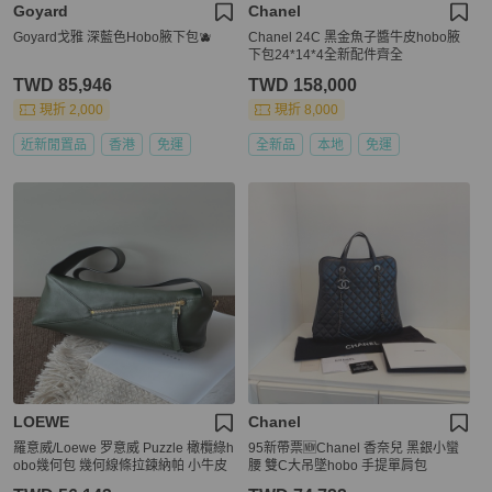
Goyard
Chanel
Goyard戈雅 深藍色Hobo腋下包🫐
Chanel 24C 黑金魚子醬牛皮hobo腋
下包24*14*4全新配件齊全
TWD 85,946
TWD 158,000
現折 2,000
現折 8,000
近新閒置品
香港
免運
全新品
本地
免運
LOEWE
Chanel
羅意威/Loewe 罗意威 Puzzle 橄欖綠h
95新帶票🆕Chanel 香奈兒 黑銀小蠻
obo幾何包 幾何線條拉鍊納帕 小牛皮
腰 雙C大吊墜hobo 手提單肩包