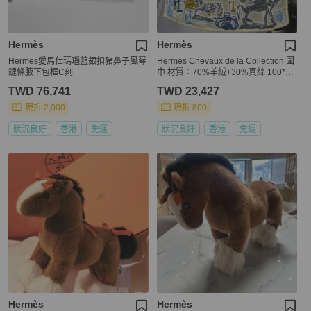
Hermès
Hermès
Hermes愛馬仕瑪瑙藍銀扣豬鼻子風琴
Hermes Chevaux de la Collection 圍
鏈條腋下包框C刻
巾 材質：70%羊絨+30%真絲 100*10
0
TWD 76,741
TWD 23,427
現折 2,000
現折 800
狀況良好
香港
免運
狀況良好
香港
免運
Hermès
Hermès