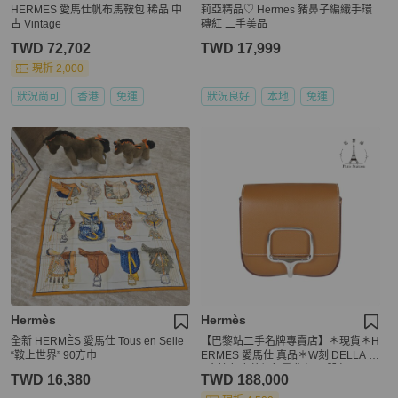
HERMES 愛馬仕帆布馬鞍包 稀品 中
莉亞精品♡ Hermes 豬鼻子編織手環
古 Vintage
磚紅 二手美品
TWD 72,702
TWD 17,999
現折 2,000
狀況尚可
香港
免運
狀況良好
本地
免運
Hermès
Hermès
全新 HERMÈS 愛馬仕 Tous en Selle
【巴黎站二手名牌專賣店】＊現貨＊H
“鞍上世界” 90方巾
ERMES 愛馬仕 真品＊W刻 DELLA 1
8金棕色皮革銀釦肩背包 屁股包
TWD 16,380
TWD 188,000