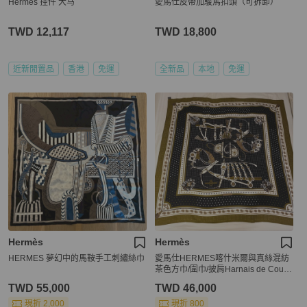
Hermes 挂件 大马
愛馬仕皮帶加駿馬扣頭（可拆卸）
TWD 12,117
TWD 18,800
近新閒置品
香港
免運
全新品
本地
免運
Hermès
Hermès
HERMES 夢幻中的馬鞍手工刺繡絲巾
愛馬仕HERMES喀什米爾與真絲混紡
茶色方巾/圍巾/披肩Harnais de Cour
Bandana 140
TWD 55,000
TWD 46,000
現折 2,000
現折 800