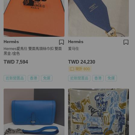
Hermès
Hermès
Hermes愛馬仕 雙面馬頭絲巾扣 雙面
爱马仕
黑金 /金色
TWD 7,594
TWD 24,230
現折 800
近新閒置品
香港
免運
近新閒置品
香港
免運