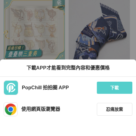
Hermès
Hermès
下載APP才能看到完整內容和優惠價格
全新Hermes愛馬仕 90絲巾 鞍上世界
HERMES 鞍具花束 Twilly - 深藍
白色
TWD 19,388
TWD 6,000
PopChill 拍拍圈 APP
下載
全新品
香港
免運
狀況良好
本地
免運
使用網頁版瀏覽器
忍痛放棄