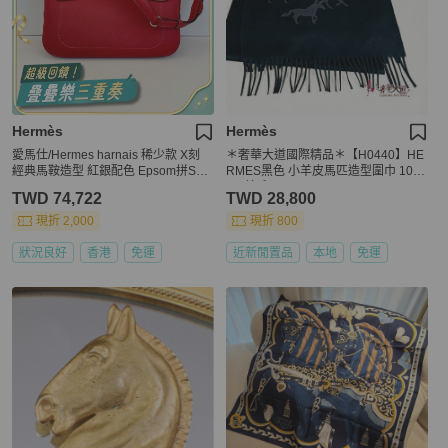
Hermès
Hermès
愛馬仕/Hermes harnais 稀少款 X刻
＊奢華大道國際精品＊【H0440】HE
經典馬鞍造型 紅銀配色 Epsom拼Swif
RMES黑色 小羊皮馬匹造型圍巾 10
t
0%羊毛
TWD 74,722
TWD 28,800
現折 2,000
現折 800
狀況良好
香港
免運
近新閒置品
本地
免運