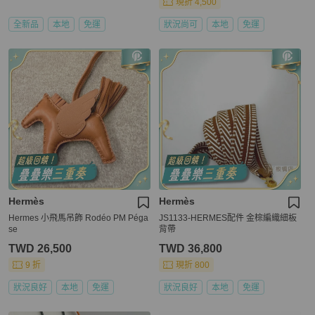
現折 4,500
全新品
本地
免運
狀況尚可
本地
免運
Hermès
Hermès
Hermes 小飛馬吊飾 Rodéo PM Péga
JS1133-HERMES配件 金棕編織細板
se
背帶
TWD 26,500
TWD 36,800
9 折
現折 800
狀況良好
本地
免運
狀況良好
本地
免運