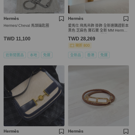
Hermès
Hermès
Hermes/ Cheval 馬頭鑰匙圈
愛馬仕 飛馬吊飾 掛飾 全新連購證影本
黑色 芝麻色 寶石寶 全新 MM Hermès
Pegase Rodeo MM 掛飾
TWD 11,100
TWD 28,269
現折 800
近新閒置品
本地
免運
全新品
香港
免運
Hermès
Hermès