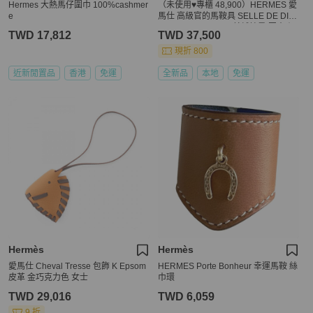
Hermes 大熱馬仔圍巾 100%cashmer
（未使用♥️專櫃 48,900）HERMES 愛
e
馬仕 高級官的馬鞍具 SELLE DE DIG
NITAIRE Carré 140 羊絨披肩 圍巾｜2
TWD 17,812
TWD 37,500
022年
現折 800
近新閒置品
香港
免運
全新品
本地
免運
Hermès
Hermès
愛馬仕 Cheval Tresse 包飾 K Epsom
HERMES Porte Bonheur 幸運馬鞍 絲
皮革 金巧克力色 女士
巾環
TWD 29,016
TWD 6,059
9 折