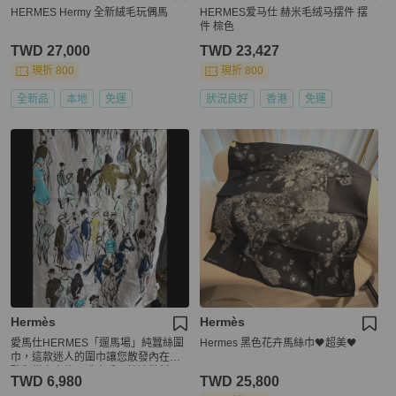
HERMES Hermy 全新絨毛玩偶馬
HERMES爱马仕 赫米毛绒马摆件 摆
件 棕色
TWD 27,000
TWD 23,427
現折 800
現折 800
全新品
本地
免運
狀況良好
香港
免運
Hermès
Hermès
愛馬仕HERMES「遛馬場」純蠶絲圍
Hermes 黑色花卉馬絲巾🖤超美🖤
巾，這款迷人的圍巾讓您散發內在優
雅和從容自信。職人手工捲邊縫製而
TWD 6,980
TWD 25,800
成，它可輕鬆搭配造型，適合各種場