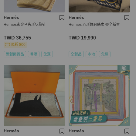
Hermès
Hermès
Hermes素金马头形状胸针
Hermes 心形輓具絲巾 🩵全新💙
TWD 36,755
TWD 19,990
現折 800
近新閒置品
香港
免運
全新品
本地
免運
Hermès
Hermès