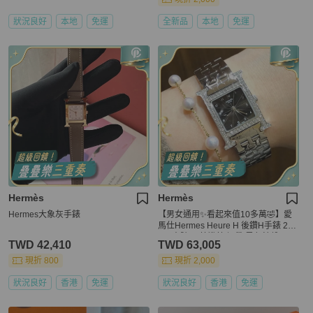
狀況良好
本地
免運
全新品
本地
免運
Hermès
Hermès
Hermes大象灰手錶
【男女通用✨看起來值10多萬🤣】愛
馬仕Hermes Heure H 後鑽H手錶 25
mm中號 石英機芯 鋼帶 黑色錶盤
TWD 42,410
TWD 63,005
現折 800
現折 2,000
狀況良好
香港
免運
狀況良好
香港
免運