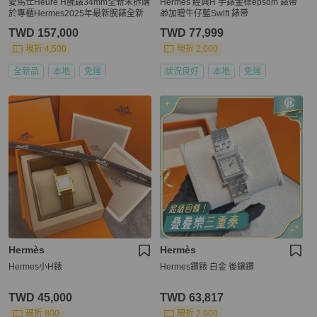
愛馬仕Heure H腕錶34mm全新未拆購
Hermes 經典H 手錶金棕epsom 錶帶
於專櫃Hermes2025年最新腕錶全新
🎁加贈牛仔藍Swift 錶帶
TWD 157,000
TWD 77,999
現折 4,500
現折 2,000
全新品
本地
免運
狀況良好
本地
免運
Hermès
Hermès
Hermes小H錶
Hermes鑽錶 白金 後鑲鑽
TWD 45,000
TWD 63,817
現折 800
現折 2,000