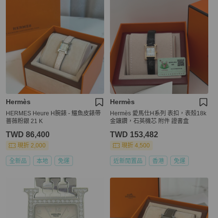
Hermès
Hermès
HERMES Heure H腕錶 - 鱷魚皮錶帶
Hermès 愛馬仕H系列 表扣，表殼18k
薔薇粉銀 21 K
金鑲鑽，石英機芯 附件 證書盒
TWD 86,400
TWD 153,482
現折 2,000
現折 4,500
全新品
本地
免運
近新閒置品
香港
免運