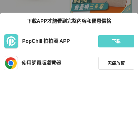
Hermès
Hermès
下載APP才能看到完整內容和優惠價格
愛馬仕 Constance H 雙面腰帶，Swift
Hermes大象灰swift錶帶Heure銀H11
Epsom 皮革，黑色 SHW，二手
點鑽石英錶HH1.210
TWD 26,832
TWD 96,000
PopChill 拍拍圈 APP
下載
9 折
現折 2,000
狀況良好
日本
免運
近新閒置品
本地
免運
使用網頁版瀏覽器
忍痛放棄
篩選
重設
品牌
分類
Hermès
Hermès