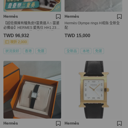
Hermès
Hermès
【超低價擁有鱷魚皮‼️富貴逼人✨富婆
Hermès Olympe rings H戒指 全新全
必備😆】HERMES 愛馬仕 HH1.235
配
w 047211ww 00 鑽石手錶 原鑲鑽 石
TWD 96,932
TWD 15,000
英腕表 鰐魚皮錶帶
現折 2,000
狀況良好
香港
免運
全新品
本地
免運
Hermès
Hermès