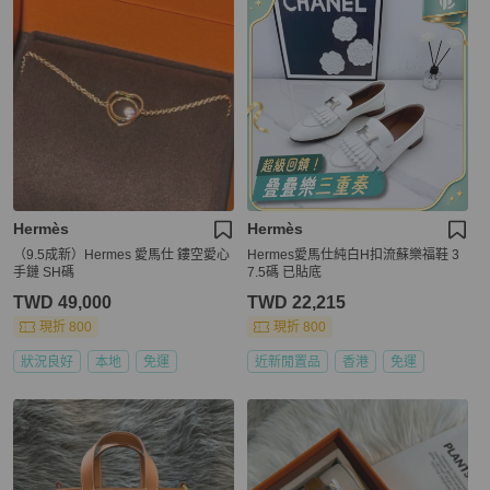
Hermès
Hermès
（9.5成新）Hermes 愛馬仕 鏤空愛心
Hermes愛馬仕純白H扣流蘇樂福鞋 3
手鏈 SH碼
7.5碼 已貼底
TWD 49,000
TWD 22,215
現折 800
現折 800
狀況良好
本地
免運
近新閒置品
香港
免運