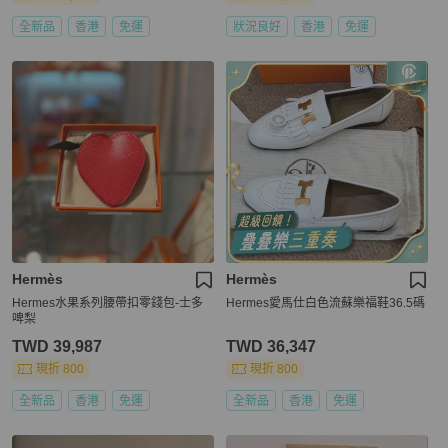
全新品
香港
免運
狀況良好
香港
免運
Hermès
Hermès
Hermes水果系列腰帶扣零錢包-士多
Hermes愛馬仕白色流蘇樂福鞋36.5碼
啤梨
TWD 39,987
TWD 36,347
現折 800
現折 800
全新品
香港
免運
全新品
香港
免運