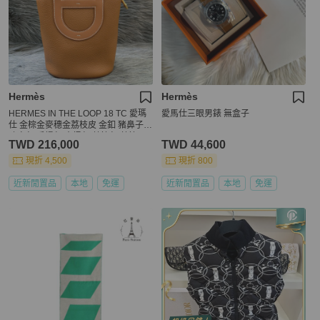
Hermès
Hermès
HERMES IN THE LOOP 18 TC 愛瑪
愛馬仕三眼男錶 無盒子
仕 金棕金麥穗金荔枝皮 金釦 豬鼻子
豬鼻包 手提包 水桶包 菜籃包 菜籃子
TWD 216,000
TWD 44,600
現折 4,500
現折 800
近新閒置品
本地
免運
近新閒置品
本地
免運