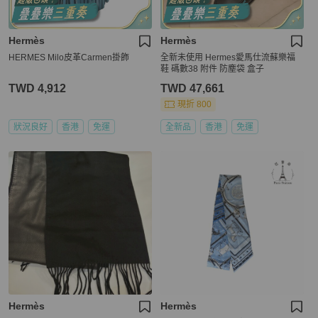
Hermès
Hermès
HERMES Milo皮革Carmen掛飾
全新未使用 Hermes愛馬仕流蘇樂福
鞋 碼數38 附件 防塵袋 盒子
TWD 4,912
TWD 47,661
現折 800
狀況良好
香港
免運
全新品
香港
免運
Hermès
Hermès