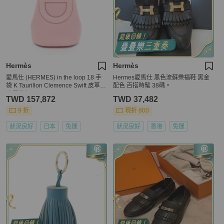
Hermès
Hermès
愛馬仕 (HERMES) in the loop 18 手
Hermes愛馬仕 黑色流蘇樂福鞋 黑金
袋 K Taurillon Clemence Swift 皮革玫
配色 百搭時髦 38碼。
瑰櫻花色 SHW
TWD 157,872
TWD 37,482
9 折
現折 800
狀況良好
日本
免運
狀況良好
香港
免運