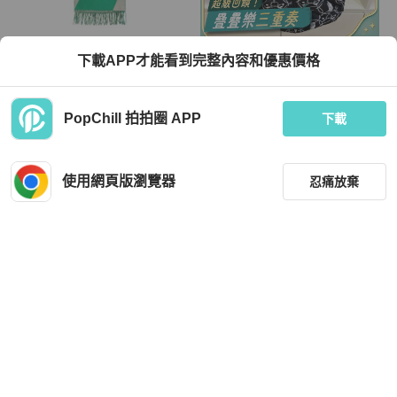
Hermès
Hermès
下載APP才能看到完整內容和優惠價格
【巴黎站二手名牌專賣店】＊現貨＊H
【HERMES】愛馬仕雙面穿麵包羽絨
ERMES 愛馬仕 真品＊綠/灰色喀什米
馬甲，黑白配色超好看。98新，原價
爾羊絨流蘇圍巾 披肩140CM
¥24,650。 Hermes #愛馬仕 #時髦穿
TWD 20,800
TWD 56,546
PopChill 拍拍圈 APP
搭達人推薦 #女神出街穿搭
下載
現折 800
現折 2,000
近新閒置品
本地
免運
近新閒置品
香港
免運
使用網頁版瀏覽器
忍痛放棄
篩選
重設
品牌
分類
Hermès
Hermès