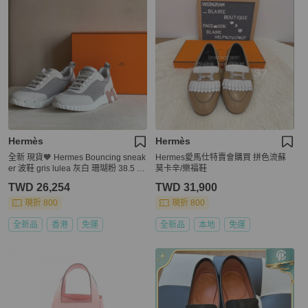
Hermès
Hermès
全新 現貨🧡 Hermes Bouncing sneak
Hermes愛馬仕特賣會購買 拼色流蘇
er 波鞋 gris lulea 灰白 珊瑚粉 38.5 🔥
莫卡辛/樂福鞋
🔥
TWD 26,254
TWD 31,900
現折 800
現折 800
全新品
香港
免運
全新品
本地
免運