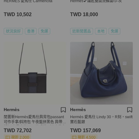
HERMÈS 愛馬仕 Carmencita
Hermes💕鑰匙雙面流蘇圍巾-灰
TWD 10,502
TWD 18,000
狀況良好
香港
免運
近新閒置品
本地
免運
Hermès
Hermès
閒置新Hermès愛馬仕肩背包passant
Hermès 愛馬仕 Lindy 30，R刻，swift
可作手拿/斜挎包 午夜藍拼黑色 肩帶可
寶石藍銀
拆卸 容量也夠 可以放手機 Z刻 塵袋盒
TWD 72,702
TWD 157,069
子吊牌
現折 2,000
現折 4,500