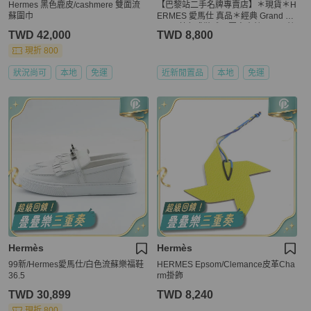
Hermes 黑色鹿皮/cashmere 雙面流
【巴黎站二手名牌專賣店】＊現貨＊H
蘇圍巾
ERMES 愛馬仕 真品＊經典 Grand Ap
parat 藍色盛裝駿馬圖案真絲 Twilly 絲
TWD 42,000
TWD 8,800
巾
現折 800
狀況尚可
本地
免運
近新閒置品
本地
免運
Hermès
Hermès
99新/Hermes愛馬仕/白色流蘇樂福鞋
HERMES Epsom/Clemance皮革Cha
36.5
rm掛飾
TWD 30,899
TWD 8,240
現折 800