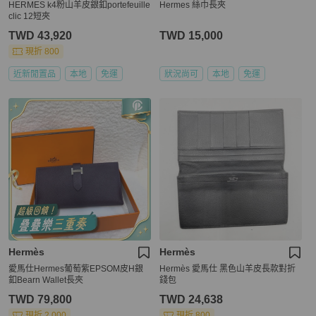
HERMES k4粉山羊皮銀釦portefeuille
Hermes 絲巾長夾
clic 12短夾
TWD 43,920
TWD 15,000
現折 800
近新閒置品
本地
免運
狀況尚可
本地
免運
Hermès
Hermès
愛馬仕Hermes葡萄紫EPSOM皮H銀
Hermès 愛馬仕 黑色山羊皮長款對折
釦Bearn Wallet長夾
錢包
TWD 79,800
TWD 24,638
現折 2,000
現折 800