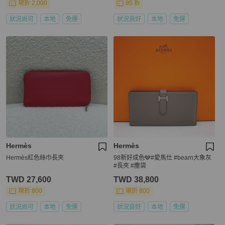
現折 2,000
95 折
狀況尚可
本地
免運
狀況良好
本地
免運
Hermès
Hermès
Hermès紅色絲巾長夾
98新好成色🩶#愛馬仕 #bearn大象灰
#長夾 #塵袋
TWD 27,600
TWD 38,800
現折 800
現折 800
狀況尚可
本地
免運
狀況良好
本地
免運