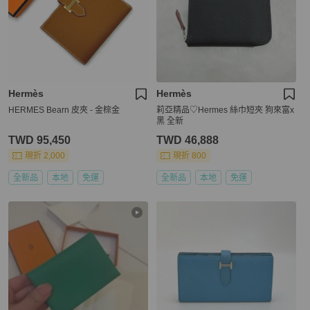
Hermès
Hermès
HERMES Bearn 皮夾 - 金棕金
莉亞精品♡Hermes 絲巾短夾 狗來富x
黑 全新
TWD 95,450
TWD 46,888
現折 2,000
現折 800
全新品
本地
免運
全新品
本地
免運