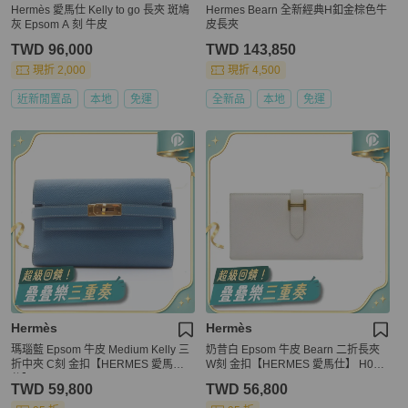
Hermès 愛馬仕 Kelly to go 長夾 斑鳩
Hermes Bearn 全新經典H釦金棕色牛
灰 Epsom A 刻 牛皮
皮長夾
TWD 96,000
TWD 143,850
現折 2,000
現折 4,500
近新閒置品
本地
免運
全新品
本地
免運
Hermès
Hermès
瑪瑙藍 Epsom 牛皮 Medium Kelly 三
奶昔白 Epsom 牛皮 Bearn 二折長夾
折中夾 C刻 金扣【HERMES 愛馬
W刻 金扣【HERMES 愛馬仕】 H039
仕】
785CK
TWD 59,800
TWD 56,800