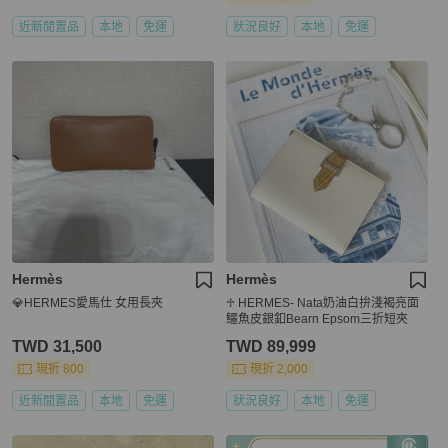
近新閒置品
本地
免運
狀況良好
本地
免運
Hermès
Hermès
💎HERMES愛馬仕 女用長夾
♱ HERMES- Nata奶油白拚淺褐亮面
鱷魚皮銀釦Bearn Epsom三折短夾
TWD 31,500
TWD 89,999
現折 800
現折 2,000
近新閒置品
本地
免運
狀況良好
本地
免運