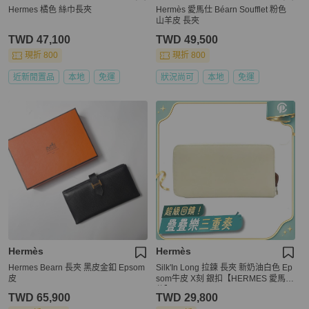
Hermes 橘色 絲巾長夾
Hermès 愛馬仕 Béarn Soufflet 粉色
山羊皮 長夾
TWD 47,100
TWD 49,500
現折 800
現折 800
近新閒置品
本地
免運
狀況尚可
本地
免運
Hermès
Hermès
Hermes Bearn 長夾 黑皮金釦 Epsom
Silk'In Long 拉鍊 長夾 新奶油白色 Ep
皮
som牛皮 X刻 銀扣【HERMES 愛馬
仕】 H087537CK
TWD 65,900
TWD 29,800