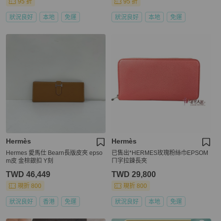
95 折
95 折
狀況良好
本地
免運
狀況良好
本地
免運
Hermès
Hermès
Hermes 愛馬仕 Bearn長版皮夾 epso
已售出*HERMES玫瑰粉絲巾EPSOM
m皮 金棕銀扣 Y刻
ㄇ字拉鍊長夾
TWD 46,449
TWD 29,800
現折 800
現折 800
狀況良好
香港
免運
狀況良好
本地
免運