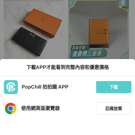
Hermès
Hermès
下載APP才能看到完整內容和優惠價格
【LA LUNE】稀有古董包 Hermes 黑
HERMES C刻 橘色BEARN短夾
金色 Bearn長夾 錢包 皮夾 中古包 二
手包
TWD 30,632
TWD 37,700
PopChill 拍拍圈 APP
下載
現折 800
現折 800
狀況良好
香港
免運
狀況良好
本地
免運
使用網頁版瀏覽器
忍痛放棄