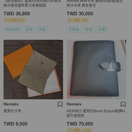
【狀況良好】愛馬仕HERMES大象灰
Hermes 稀有卡夾 幾何Hlogo藍黑信
絲巾長夾證件票卡夾零錢袋
用卡卡夾 男女皆可
TWD 36,800
TWD 30,000
現折 800
現折 800
狀況良好
本地
免運
全新品
本地
免運
Hermès
Hermès
愛馬仕卡夾
HERMES 愛馬仕Bearn Epsom經典H
釦牛皮短夾
TWD 9,500
TWD 75,000
現折 2,000