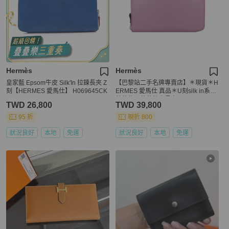
Hermès
Hermès
皇家藍 Epsom牛皮 Silk'In 拉鍊長夾 Z
【巴黎站二手名牌專賣店】＊現貨＊H
刻【HERMES 愛馬仕】 H069645CK
ERMES 愛馬仕 真品＊U刻silk in系列
錦葵紫內黃花絲巾長夾
TWD 26,800
TWD 39,800
95 折
現折 800
狀況良好
本地
免運
狀況良好
本地
免運