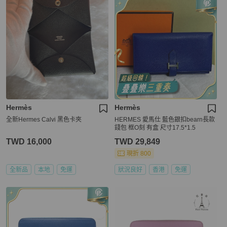
Hermès
Hermès
全新Hermes Calvi 黑色卡夾
HERMES 愛馬仕 藍色銀扣bearn長款
錢包 框O刻 有盒 尺寸17.5*1.5
TWD 16,000
TWD 29,849
現折 800
全新品
本地
免運
狀況良好
香港
免運