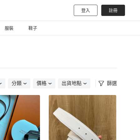
登入
註冊
服裝
鞋子
分類
價格
出貨地點
篩選