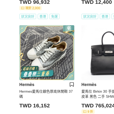
TWD 96,932
TWD 12,400
鑲鑽 石英腕表 鰐魚皮錶帶
現折 2,000
狀況良好
香港
免運
狀況良好
香港
Hermès
Hermès
Hermes愛馬仕銀色厚底休閒鞋 37
愛馬仕 Birkin 30 手
碼
皮革 黑色 二手 SHW
TWD 16,152
TWD 765,02
9 折