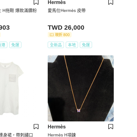
Hermès
仕 H拖鞋 爆款滿鑽粉
愛馬仕Hermès 皮帶
903
TWD 26,000
現折 800
香港
免運
全新品
本地
免運
Hermès
連身裙，帶刺繡口
Hermès H項鍊