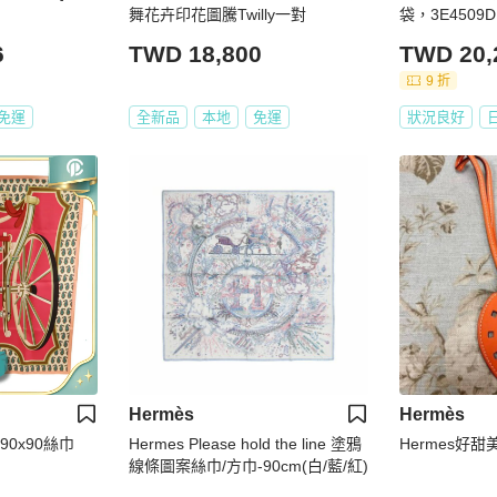
舞花卉印花圖騰Twilly一對
袋，3E450
手，女款 #34
6
TWD 18,800
TWD 20,
9 折
免運
全新品
本地
免運
狀況良好
Hermès
Hermès
 90x90絲巾
Hermes Please hold the line 塗鴉
Hermes好
線條圖案絲巾/方巾-90cm(白/藍/紅)