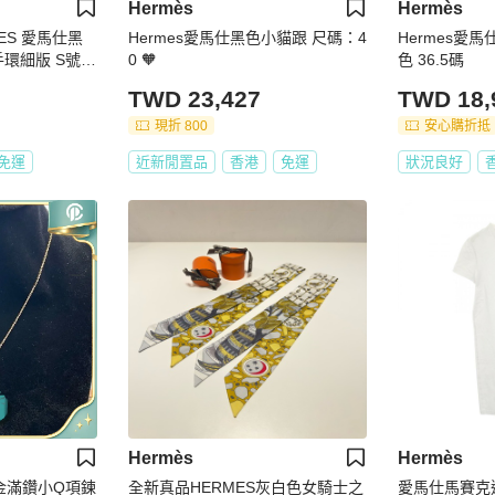
Hermès
Hermès
ES 愛馬仕黑
Hermes愛馬仕黑色小貓跟 尺碼：4
Hermes愛馬
環細版 S號 R
0 🧡
色 36.5碼
TWD 23,427
TWD 18,
現折 800
安心購折抵
免運
近新閒置品
香港
免運
狀況良好
Hermès
Hermès
瑰金滿鑽小Q項鍊
全新真品HERMES灰白色女騎士之
愛馬仕馬賽克