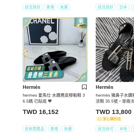
狀況良好
香港
免運
狀況良好
日本
Hermès
Hermès
hermes 愛馬仕 水鑽麂皮穆勒鞋 3
hermès 猪鼻子水
6.5碼 已貼底 🧡
凉鞋 35.5號，穿兩
著痕跡
TWD 16,152
TWD 13,800
安心購折抵
近新閒置品
香港
免運
狀況尚可
本地