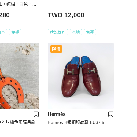
9DL，純棉，白色，二
280
TWD 12,000
日本
免運
狀況尚可
本地
免運
降價
Hermès
甜美的甜橘色馬蹄吊飾
Hermès H銀扣穆勒鞋 EU37.5