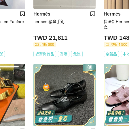
Hermès
Hermès
 en Fanfare
hermes 豬鼻手鈪
售全新Hermes
套
TWD 21,811
TWD 148
現折 800
現折 4,500
運
近新閒置品
香港
免運
全新品
本