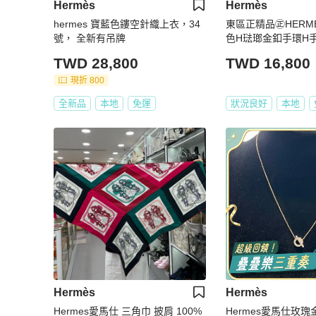
Hermès
Hermès
hermes 寶藍色鏤空針織上衣，34
東區正精品㊣HERM
號， 全新有吊牌
色H琺瑯金釦手環H手
Z6475
TWD 28,800
TWD 16,800
現折 800
全新品
本地
免運
狀況良好
本地
Hermès
Hermès
Hermes愛馬仕 三角巾 披肩 100%
Hermes愛馬仕玫