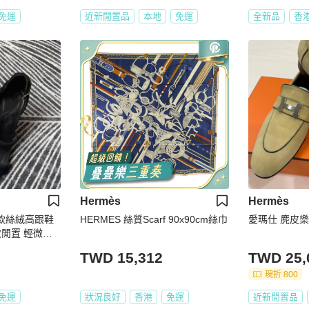
免運
近新閒置品
本地
免運
全新品
香
Hermès
Hermès
鑽款絲絨高跟鞋
HERMES 絲質Scarf 90x90cm絲巾
愛瑪仕 麂皮樂
次閒置 輕微穿
TWD 15,312
TWD 25,
現折 800
免運
狀況良好
香港
免運
近新閒置品