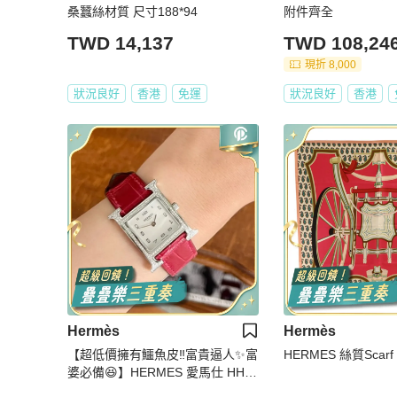
桑蠶絲材質 尺寸188*94
附件齊全
TWD 14,137
TWD 108,24
現折 8,000
狀況良好
香港
免運
狀況良好
香港
Hermès
Hermès
【超低價擁有鱷魚皮‼️富貴逼人✨富
HERMES 絲質Scarf
婆必備😆】HERMES 愛馬仕 HH1.
235 w 047211ww 00 鑽石手錶 原