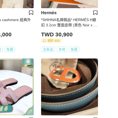
Hermès
 cashmere 經典外
*SHIHNA名牌精品* HERMÉS H銀
扣 3.2cm 雙面皮帶 (黑色 Noir x 金
棕 Gold ) 90cm
,000
TWD 30,900
現折 800
地
免運
全新品
本地
免運