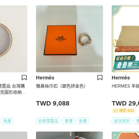
Hermès
Hermès
閒置品 台灣購
豬鼻絲巾扣（銀色拼金色）
HERMES 羊絨
馬賽克圓形收納飾
TWD 9,088
TWD 29,
現折 800
免運
近新閒置品
香港
免運
狀況良好