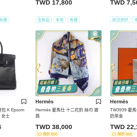
TWD 17,800
TWD 7,5
免運
全新品
本地
免運
狀況良好
Hermès
Hermès
提包 K Epsom
Hermès 愛馬仕 十二花豹 絲巾 披
TW3939 愛馬仕
 女士
肩
奶茶金
4
TWD 38,000
TWD 22,
現折 800
現折 800