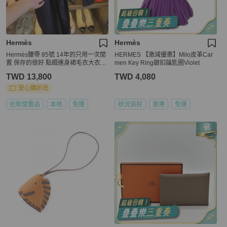
Hermès
Hermès
Hermès腰帶 85號 14年的只用一次閒
HERMES 【激減優惠】Milo皮革Car
置 保存的很好 點綴連身裙毛衣大衣都
men Key Ring銀扣鑰匙圈Violet
可以
TWD 13,800
TWD 4,080
安心購折抵
近新閒置品
本地
免運
狀況良好
香港
免運