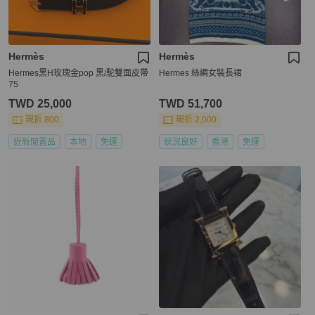
Hermès
Hermès
Hermes黑H玫瑰金pop 黑/駝雙面皮帶
Hermes 絲綢女裝長裙
75
TWD 25,000
TWD 51,700
現折 800
現折 2,000
近新閒置品
本地
免運
狀況良好
香港
免運