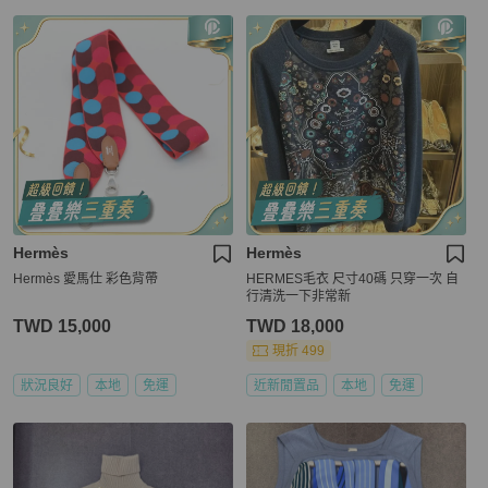
Hermès
Hermès
Hermès 愛馬仕 彩色背帶
HERMES毛衣 尺寸40碼 只穿一次 自
行清洗一下非常新
TWD 15,000
TWD 18,000
現折 499
狀況良好
本地
免運
近新閒置品
本地
免運