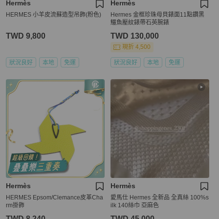
Hermès
Hermès
HERMES 小羊皮流蘇造型吊飾(粉色)
Hermes 金框珍珠母貝錶面11點鑽黑
鱷魚壓紋錶帶石英腕錶
TWD 9,800
TWD 130,000
現折 4,500
狀況良好
本地
免運
狀況良好
本地
免運
Hermès
Hermès
HERMES Epsom/Clemance皮革Cha
愛馬仕 Hermes 全新品 全真絲 100%s
rm掛飾
ilk 140絲巾 亞麻色
TWD 8,240
TWD 45,000