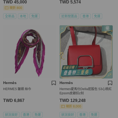
TWD 45,000
TWD 5,574
現折 800
全新品
本地
免運
近新閒置品
香港
免運
Hermès
Hermès
HERMES 皺褶 絲巾
Hermes愛馬仕Della屁股包 S3心桃紅
Epsom皮銀扣z刻
TWD 6,867
TWD 129,248
現折 8,000
狀況良好
香港
免運
狀況良好
香港
免運