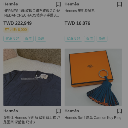
Hermès
Hermès
HERMES 18K玫瑰金鑽石玫瑰金CHA
Hermes 羊毛長袖衫
INEDANCRECHAOS豬鼻子手鏈SH1
8K/手鍊／手環
TWD 222,949
TWD 16,076
現折 8,000
狀況良好
香港
免運
狀況良好
香港
免運
Hermès
Hermès
愛馬仕 Hermes 全新品 薄針織上衣 浮
Hermès Swift 皮革 Carmen Key Ring
雕圖案 深藍色 尺寸S