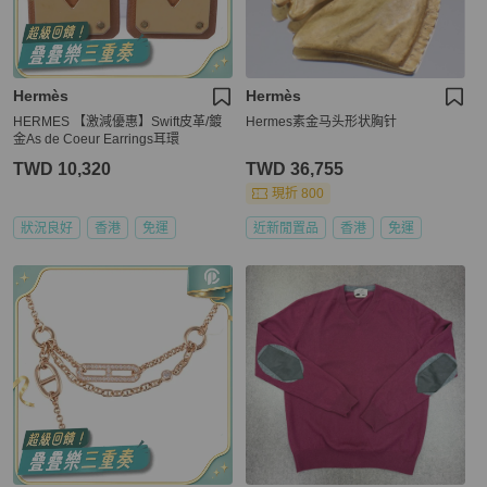
Hermès
Hermès
HERMES 【激減優惠】Swift皮革/鍍
Hermes素金马头形状胸针
金As de Coeur Earrings耳環
TWD 10,320
TWD 36,755
現折 800
狀況良好
香港
免運
近新閒置品
香港
免運