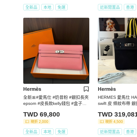
全新品
本地
免運
近新閒置品
香港
Hermès
Hermès
全新🎀#愛馬仕 #奶昔粉 #銀扣長夾
HERMES 愛馬仕 H
epsom #皮長款kelly錢包 #盒子購
swift 皮 條紋布帶 
證
沒了
TWD 69,800
TWD 319,08
現折 2,000
現折 4,500
全新品
本地
免運
近新閒置品
香港