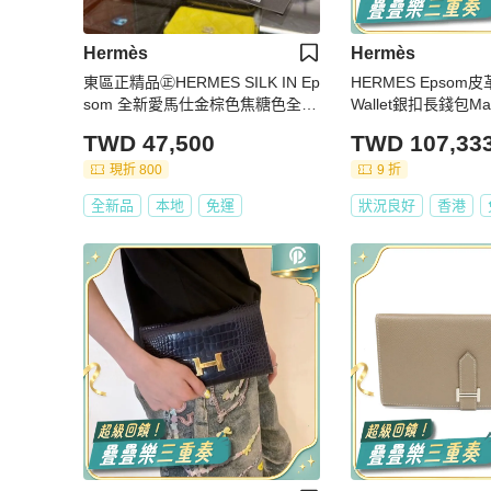
Hermès
Hermès
東區正精品㊣HERMES SILK IN Ep
HERMES Epsom皮革
som 全新愛馬仕金棕色焦糖色全皮
Wallet銀扣長錢包Mala
內藍綠色小狗法鬥絲巾短夾 W刻 R
TWD 47,500
TWD 107,33
Z6110
現折 800
9 折
全新品
本地
免運
狀況良好
香港