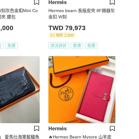
Hermès
 W刻灰色金釦Mini Co
Hermes bearn 長版皮夾 8F錫器灰
康短夾 腰包
金扣 W刻
,000
TWD 79,973
現折 2,000
地
免運
狀況良好
香港
免運
Hermès
購」 愛馬仕海軍藍鱷魚
🔥Hermes Bearn Mysore 山羊皮