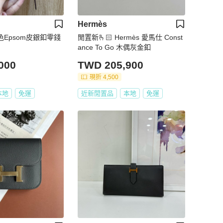
Hermès
棕色Epsom皮銀釦零錢
閒置新🫰🏻 Hermès 愛馬仕 Const
ance To Go 木偶灰金釦
000
TWD 205,900
現折 4,500
本地
免運
近新閒置品
本地
免運