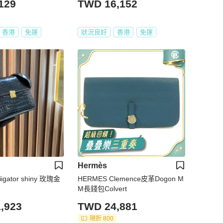
129
TWD 16,152
香港
免運
狀況良好
香港
免運
Hermès
iigator shiny 玫瑰金
HERMES Clemence皮革Dogon M
M長錢包Colvert
,923
TWD 24,881
現折 800