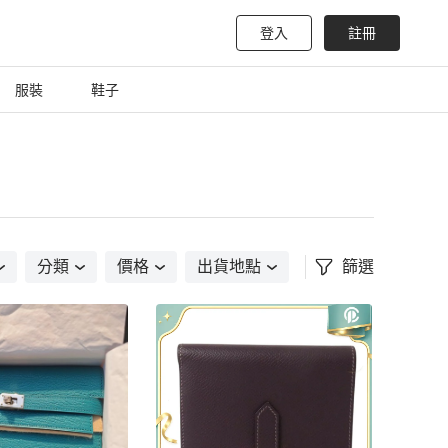
登入
註冊
服裝
鞋子
分類
價格
出貨地點
篩選