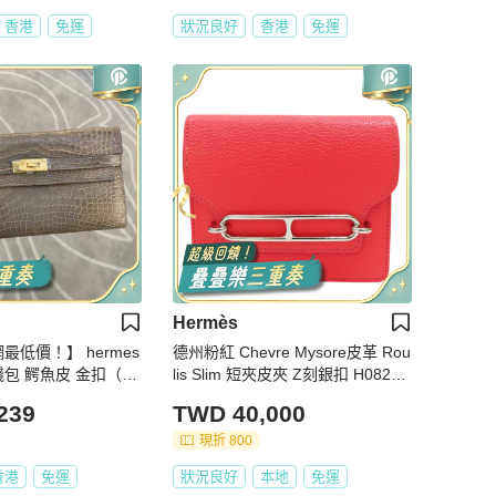
香港
免運
狀況良好
香港
免運
Hermès
網最低價！】 hermes
德州粉紅 Chevre Mysore皮革 Rou
y 錢包 鰐魚皮 金扣（下
lis Slim 短夾皮夾 Z刻銀扣 H08221
❗️）
3CK0E
239
TWD 40,000
現折 800
香港
免運
狀況良好
本地
免運