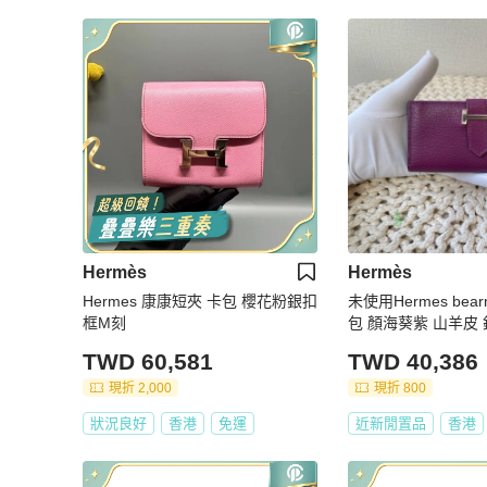
Hermès
Hermès
Hermes 康康短夾 卡包 櫻花粉銀扣
未使用Hermes be
框M刻
包 顏海葵紫 山羊皮 銀扣 Y刻 附
件：盒子。
TWD 60,581
TWD 40,386
現折 2,000
現折 800
狀況良好
香港
免運
近新閒置品
香港