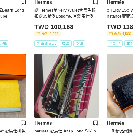
Hermès
Hermès
Bearn Long
🌈Hermes🧡Kelly Wallet🧡黑色銀
::HERMES::
upe
扣🌈99新🌟Epsom皮🌟愛馬仕🌟
nstance康
TWD 100,168
TWD 118
現折 8,000
現折 4,500
免運
近新閒置品
香港
免運
全新品
本
Hermès
Hermès
allet 愛馬仕拼色
hermes 愛馬仕 Azap Long Silk'In
「JL精品代