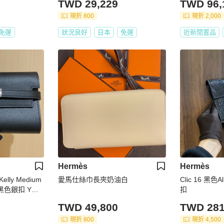
TWD 29,229
TWD 96,
現折 800
現折 2,000
免運
狀況良好
日本
免運
近新閒置品
Hermès
Hermès
lly Medium
愛馬仕絲巾長夾奶油白
Clic 16 黑色Al
包黑色銀扣 Y刻
扣
1.5
TWD 49,800
TWD 281
現折 800
現折 4,500