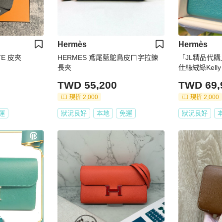
Hermès
Hermès
TE 皮夾
HERMES 鳶尾藍鴕鳥皮ㄇ字拉鍊
「JL精品代購」
長夾
仕絲絨綠Kelly 
山羊皮銀扣
TWD 55,200
TWD 69,
現折 2,000
現折 2,000
運
狀況良好
本地
免運
狀況良好