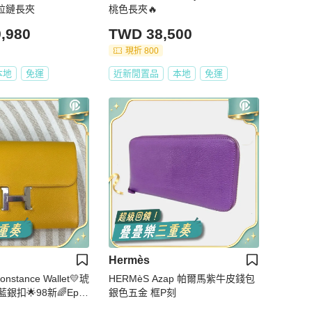
ng拉鏈長夾
桃色長夾🔥
,980
TWD 38,500
現折 800
本地
免運
近新閒置品
本地
免運
Hermès
onstance Wallet💛琥
HERMèS Azap 帕爾馬紫牛皮錢包
扣🌟98新🌈Epso
銀色五金 框P刻