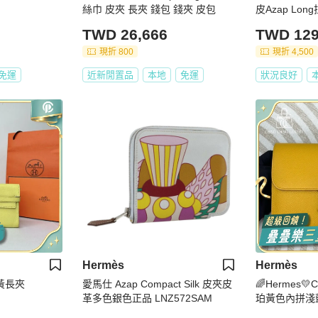
絲巾 皮夾 長夾 錢包 錢夾 皮包
皮Azap Lo
TWD 26,666
TWD 129
現折 800
現折 4,500
免運
近新閒置品
本地
免運
狀況良好
Hermès
Hermès
檬黃長夾
愛馬仕 Azap Compact Silk 皮夾皮
🌈Hermes💛C
革多色銀色正品 LNZ572SAM
珀黃色內拼淺藍銀
m皮🌟