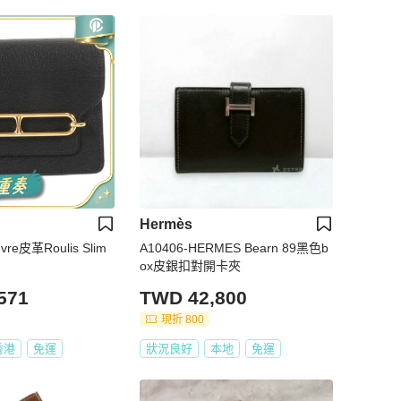
Hermès
re皮革Roulis Slim
A10406-HERMES Bearn 89黑色b
ox皮銀扣對開卡夾
571
TWD 42,800
現折 800
香港
免運
狀況良好
本地
免運