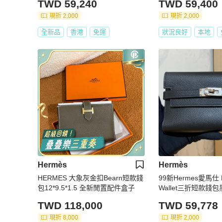
TWD 59,240
TWD 59,400
現折 2,000
現折 2,000
全新品
香港
免運
狀況良好
本地
Hermès
Hermès
HERMES 大象灰金扣Bearn短款錢
99新Hermes愛馬仕 Ke
包12*9.5*1.5 全新閒置配件盒子
Wallet三折短款錢
尺寸：15.5 x 10.5 x 
TWD 118,000
TWD 59,778
現折 8,000
現折 2,000