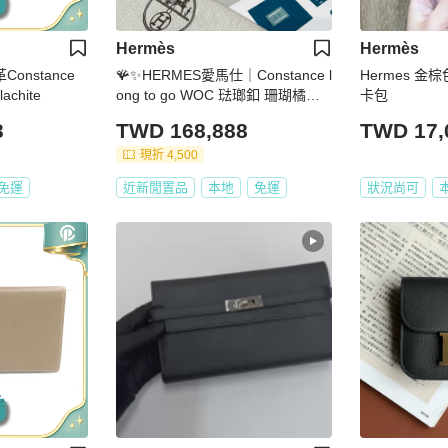
Hermès
Hermès
Constance
🪸✨HERMES愛馬仕｜Constance l
Hermes 金
chite
ong to go WOC 琺瑯釦 珊瑚橘粉✨
卡包
🪸
3
TWD 168,888
TWD 17,
現折 4,500
免運
近新閒置品
本地
免運
狀況尚可