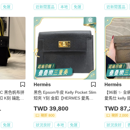
免運
近新閒置品
本地
免運
近新閒置品
Hermès
Hermès
AC 黑色帆布拼
黑色 Epsom牛皮 Kelly Pocket Slim
【96新 ✨ 全
銀扣 K刻 鑰匙鎖
短夾 Y刻 金釦【HERMES 愛馬
愛馬仕 kell
仕】 H079001CC89
單前先詢問庫存
1
TWD 39,800
TWD 87,
現折 800
現折 2,000
免運
狀況良好
本地
免運
狀況良好