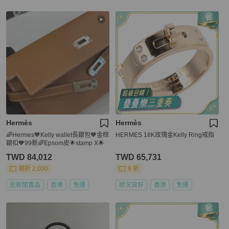
Hermès
Hermès
🌈Hermes🧡Kelly wallet長銀包🧡金棕
HERMES 18K玫瑰金Kelly Ring戒指
銀扣🧡99新🌈Epsom皮🌟stamp X🌟
TWD 84,012
TWD 65,731
現折 2,000
9 折
近新閒置品
香港
免運
狀況良好
香港
免運