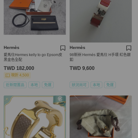
Hermès
Hermès
愛馬仕Hermes kelly to go Epsom皮
98新🆕 Hermès 愛馬仕 H手環 紅色銀
黑金色全配
釦
TWD 182,000
TWD 9,600
現折 4,500
近新閒置品
本地
免運
狀況尚可
本地
免運