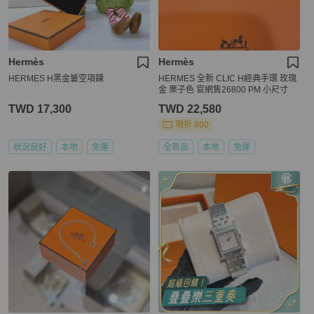
Hermès
Hermès
HERMES H黑金簍空項鍊
HERMES 全新 CLIC H經典手環 玫瑰
金 栗子色 官網售26800 PM 小尺寸
TWD 17,300
TWD 22,580
現折 800
狀況良好
本地
免運
全新品
本地
免運