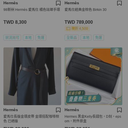
Hermès
Hermès
98新🆕 Hermès 愛馬仕 橘色珐瑯手環
愛馬仕經典金棕色 Birkin 30
TWD 8,300
TWD 789,000
現折 4,500
狀況尚可
本地
免運
全新品
本地
免運
Hermès
Hermès
愛馬仕長版金環皮帶 金環搭配咖啡棕
Hermes 黑金Kelly長錢包，D刻，eps
色 已絕版
om，附件原盒