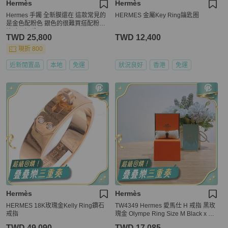
Hermès
Hermès
Hermes 手鐲 全新膜還在 這款常見的
HERMES 金屬Key Ring鑰匙圈
是金色配粉色 銀色的很難買搭配粉色
塗鴉更好看
TWD 25,800
TWD 12,400
現折 800
近新閒置品
本地
免運
狀況良好
香港
免運
Hermès
Hermès
HERMES 18K玫瑰金Kelly Ring鑽石
TW4349 Hermes 愛馬仕 H 戒指 黑玫
戒指
瑰金 Olympe Ring Size M Black x RG
HW
TWD 49,090
TWD 17,085