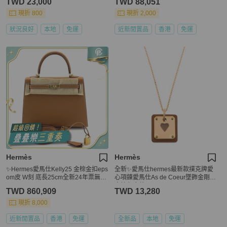
TWD 23,000
TWD 88,051
現折 800
現折 2,000
狀況良好
本地
免運
近新閒置品
香港
免運
Hermès
Hermès
✨Hermes愛馬仕Kelly25 金棕金扣eps
全新✨愛馬仕hermes最新款撲克牌愛
om皮 W刻 底長25cm全新24年票無盒
心項鍊愛馬仕As de Coeur墜飾金剛色
子 正品❤️
金棕色皮革
TWD 860,909
TWD 13,280
現折 8,000
近新閒置品
香港
免運
全新品
本地
免運