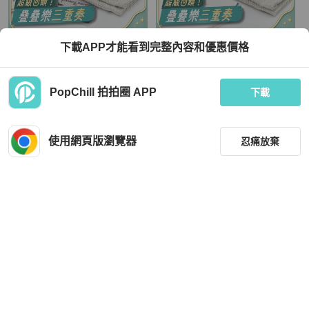
Hermès
Hermès
下載APP才能看到完整內容和優惠價格
Hermès 愛馬仕 H 釦 黑色 琺瑯 手鐲
Hermès 愛馬仕 H釦 奶茶 琺瑯 手鐲
TWD 20,000
TWD 20,000
PopChill 拍拍圈 APP
下載
現折 800
現折 800
全新品
本地
免運
全新品
本地
免運
使用網頁版瀏覽器
忍痛放棄
篩選
重設
品牌
分類
Hermès
Hermès