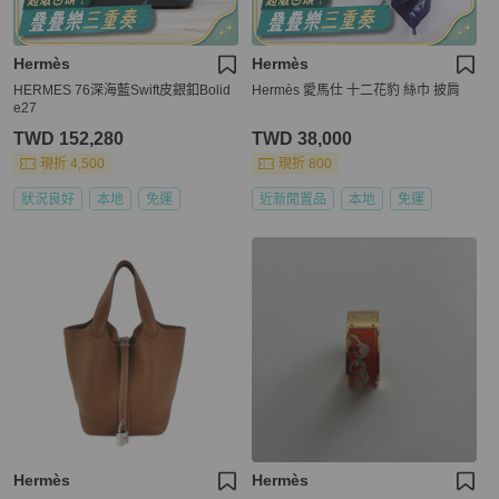
Hermès
Hermès
HERMES 76深海藍Swift皮銀釦Bolid
Hermès 愛馬仕 十二花豹 絲巾 披肩
e27
TWD 152,280
TWD 38,000
現折 4,500
現折 800
狀況良好
本地
免運
近新閒置品
本地
免運
Hermès
Hermès