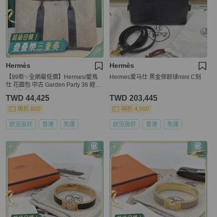
Hermès
Hermès
【99新✨全網最低價】Hermes/愛馬
Hermes爱马仕 黑金保龄球mini C刻
仕 花園包 中古 Garden Party 36 經典
保值熊貓色
TWD 44,425
TWD 203,445
現折 800
現折 4,500
狀況良好
香港
免運
狀況良好
香港
免運