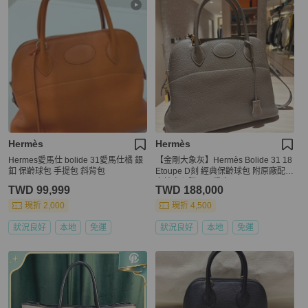
Hermès
Hermès
Hermes愛馬仕 bolide 31愛馬仕橘 銀
【金剛大象灰】Hermès Bolide 31 18
釦 保齡球包 手提包 斜背包
Etoupe D刻 經典保齡球包 附原廠配件
支持安心購正品鑑定
TWD 99,999
TWD 188,000
現折 2,000
現折 4,500
狀況良好
本地
免運
狀況良好
本地
免運