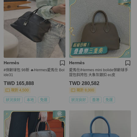
Hermès
Hermès
#保齡球包 98新 🔥Hermes愛馬仕 Bol
愛馬仕/Hermes mini bolide保齡球手
ide31
提包斜挎包 大象灰銀扣 ec皮
TWD 165,888
TWD 280,582
現折 4,500
現折 8,000
狀況良好
本地
免運
狀況良好
香港
免運