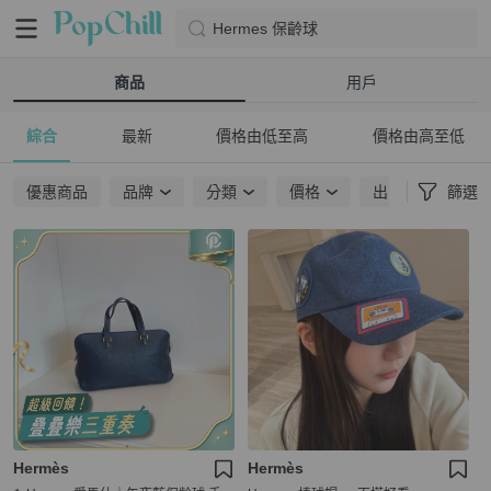
Hermes 保齡球
商品
用戶
綜合
最新
價格由低至高
價格由高至低
優惠商品
品牌
分類
價格
出貨地點
篩選
Hermès
Hermès