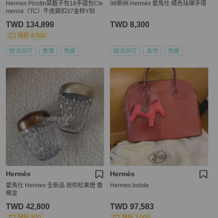
Hermes Picotin菜籃子包18手提包Cle
98新🆕 Hermès 愛馬仕 橘色珐瑯手環
mence（TC）牛皮銀扣37金棕Y刻
TWD 134,899
TWD 8,300
現折 4,500
狀況尚可
香港
免運
狀況尚可
本地
免運
Hermès
Hermès
愛馬仕 Hermes 全新品 迷你松果燈 香
Hermes bolide
檳金
TWD 42,800
TWD 97,583
現折 800
現折 2,000