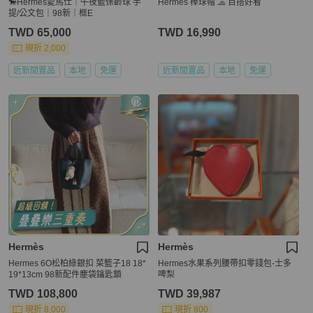
🐎Hermes愛馬仕｜午夜藍保齡球 手
Hermes 棒球帽 🧢 百搭好看
提/公文包｜98新｜框E
TWD 65,000
TWD 16,990
現折 2,000
近新閒置品
本地
免運
近新閒置品
本地
免運
Hermès
Hermès
Hermes 6O松柏綠銀扣 菜籃子18 18*
Hermes水果系列腰帶扣零錢包-士多
19*13cm 98新配件塵袋鑰匙鎖
啤梨
TWD 108,800
TWD 39,987
現折 8,000
現折 800