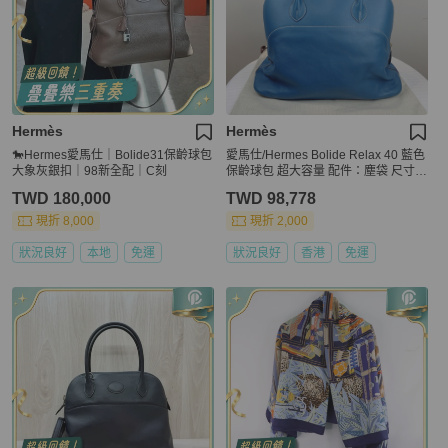
Hermès
Hermès
🐎Hermes愛馬仕｜Bolide31保齡球包
愛馬仕/Hermes Bolide Relax 40 藍色
大象灰銀扣｜98新全配｜C刻
保齡球包 超大容量 配件：塵袋 尺寸：
40*32*17cm
TWD 180,000
TWD 98,778
現折 8,000
現折 2,000
狀況良好
本地
免運
狀況良好
香港
免運