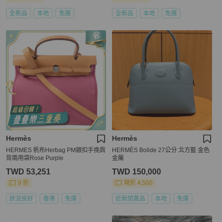
全新品
本地
免運
全新品
本地
免運
Hermès
Hermès
HERMES 帆布Herbag PM銀扣手挽肩
HERMÈS Bolide 27公分 北方藍 金色
背兩用袋Rose Purple
金屬
TWD 53,251
TWD 150,000
9 折
現折 4,500
狀況良好
香港
免運
近新閒置品
本地
免運