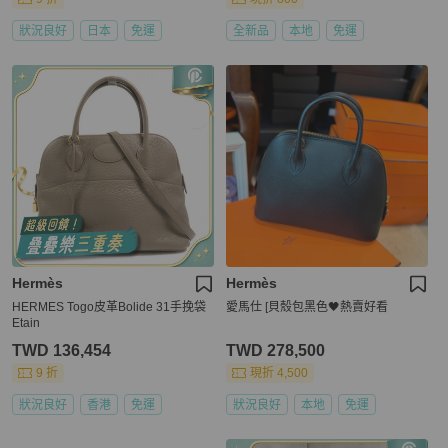
狀況良好
日本
免運
全新品
本地
免運
Hermès
Hermès
HERMES Togo皮革Bolide 31手挽袋
愛馬仕 [貝殼包黑色🖤熱賣好看
Etain
TWD 136,454
TWD 278,500
9 折
現折 4,500
狀況良好
香港
免運
狀況良好
本地
免運