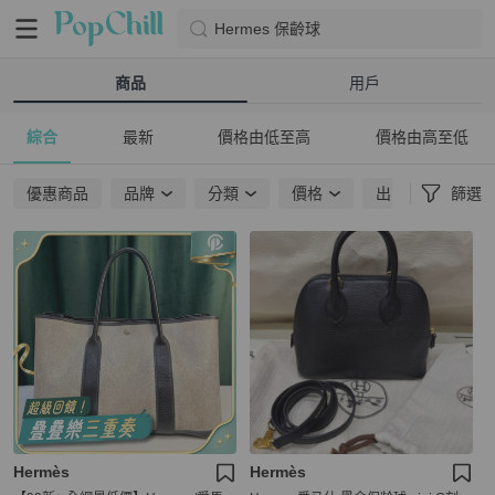
Hermes 保齡球
商品
用戶
綜合
最新
價格由低至高
價格由高至低
優惠商品
品牌
分類
價格
出貨地點
篩選
Hermès
Hermès