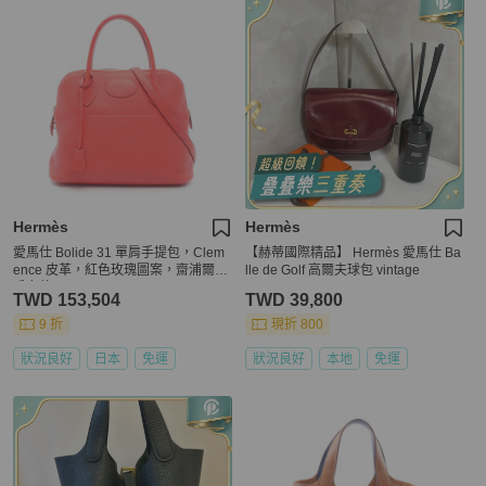
Hermès
Hermès
愛馬仕 Bolide 31 單肩手提包，Clem
【赫蒂國際精品】 Hermès 愛馬仕 Ba
ence 皮革，紅色玫瑰圖案，齋浦爾二
lle de Golf 高爾夫球包 vintage
手女款
TWD 153,504
TWD 39,800
9 折
現折 800
狀況良好
日本
免運
狀況良好
本地
免運