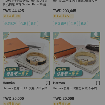
【99新✨全網最低價】Hermes/愛馬
Hermes爱马仕 黑金保龄球mini C刻
仕 花園包 中古 Garden Party 36 經典
保值熊貓色
TWD 44,425
TWD 203,445
現折 800
現折 4,500
狀況良好
香港
免運
狀況良好
香港
免運
Hermès
Hermès
Hermès 愛馬仕 H 釦 黑色 琺瑯 手鐲
Hermès 愛馬仕 H釦 奶茶 琺瑯 手鐲
TWD 20,000
TWD 20,000
現折 800
現折 800