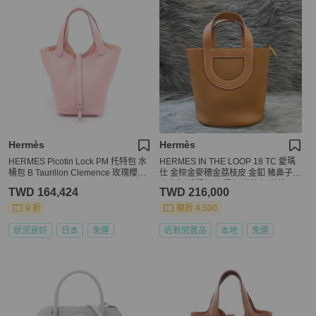
Hermès
Hermès
HERMES Picotin Lock PM 托特包 水
HERMES IN THE LOOP 18 TC 愛瑪
桶包 B Taurillon Clemence 玫瑰櫻花
仕 金棕金麥穗金荔枝皮 金釦 豬鼻子
SHW
豬鼻包 手提包 水桶包 菜籃包 菜籃子
TWD 164,424
TWD 216,000
9 折
現折 4,500
狀況良好
日本
免運
近新閒置品
本地
免運