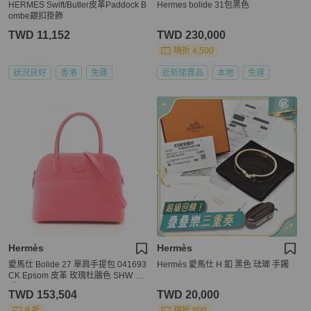
HERMES Swift/Butler皮革Paddock B
Hermes bolide 31包黑色
ombe銀扣掛飾
TWD 11,152
TWD 230,000
現折 4,500
狀況良好
香港
免運
近新閒置品
本地
免運
Hermès
Hermès
愛馬仕 Bolide 27 單肩手提包 041693
Hermès 愛馬仕 H 釦 黑色 琺瑯 手鐲
CK Epsom 皮革 玫瑰杜鵑色 SHW 二
手 T
TWD 153,504
TWD 20,000
9 折
現折 800