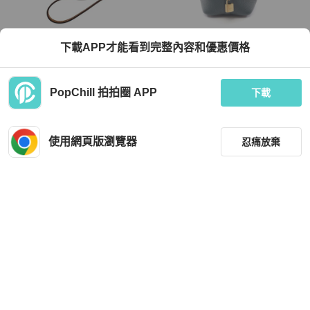
Hermès
Hermès
下載APP才能看到完整內容和優惠價格
Hermes 棒球帽造型拼色小牛皮鑰匙
愛馬仕 Picotin Lock PM 手提包 Z Tau
圈/吊飾(藍/松柏綠/焦糖)
rillon Clemence Vert cypres 二手金色
五金
TWD 18,800
TWD 157,872
PopChill 拍拍圈 APP
下載
9 折
全新品
本地
免運
狀況良好
日本
免運
使用網頁版瀏覽器
忍痛放棄
篩選
重設
品牌
分類
Hermès
Hermès