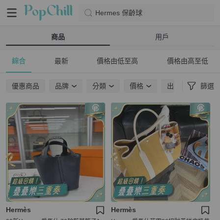
Hermes 保齡球
商品
用戶
綜合
最新
價格由低至高
價格由高至低
優惠商品
品牌
分類
價格
出貨地點
篩選
Hermès
Hermès