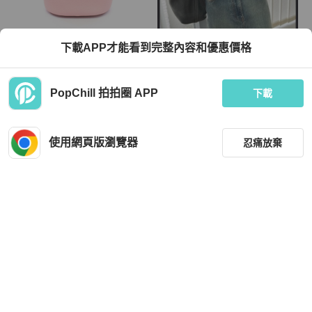
Hermès
Hermès
下載APP才能看到完整內容和優惠價格
愛馬仕 (HERMES) in the loop 18 手
菜籃子 黑銀色 方框J 18公分
袋 K Taurillon Clemence Swift 皮革玫
瑰櫻花色 SHW
TWD 157,872
TWD 78,800
PopChill 拍拍圈 APP
下載
9 折
現折 2,000
狀況良好
日本
免運
近新閒置品
本地
免運
使用網頁版瀏覽器
忍痛放棄
篩選
重設
品牌
分類
Hermès
Hermès