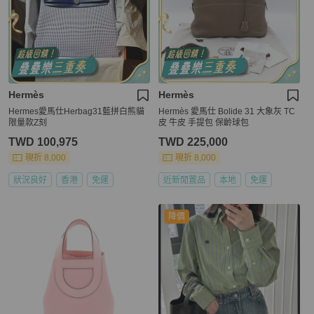
Hermès
Hermès
Hermes愛馬仕Herbag31藍拼白熊貓
Hermès 愛馬仕 Bolide 31 大象灰 TC
限量款Z刻
皮 牛皮 手提包 保齡球包
TWD 100,975
TWD 225,000
現折 8,000
現折 8,000
狀況良好
香港
免運
近新閒置品
本地
免運
降價