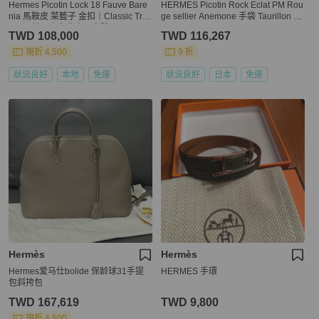
Hermes Picotin Lock 18 Fauve Bare
HERMES Picotin Rock Eclat PM Rou
nia 馬鞍皮 菜籃子 金扣｜Classic Tre
ge sellier Anemone 手袋 Taurillon Cl
nd CT精品｜台北東區實體
emence Taurillon Clemence / Veau S
TWD 108,000
TWD 116,267
wift 皮革
現折 4,500
9 折
狀況良好
本地
免運
狀況良好
日本
免運
Hermès
Hermès
Hermes爱马仕bolide 保龄球31手提
HERMES 手環
包斜挎包
TWD 167,619
TWD 9,800
現折 4,500