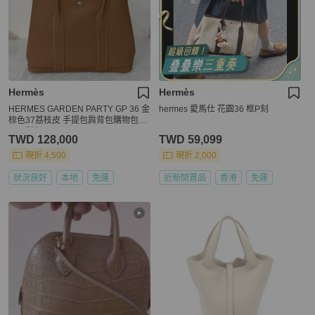
Hermès
Hermès
HERMES GARDEN PARTY GP 36 金
hermes 愛馬仕 花園36 框P刻
棕色37荔枝皮 手提包肩背包購物包花
園派對包
TWD 128,000
TWD 59,099
現折 4,500
現折 2,000
狀況良好
本地
免運
近新閒置品
香港
免運