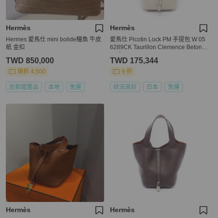
Hermès
Hermès
Hermes 愛馬仕 mini bolide鱷魚 牛皮
愛馬仕 Picotin Lock PM 手提包 W 05
紙 金扣
6289CK Taurillon Clemence Beton
二手 SHW
TWD 850,000
TWD 175,344
現折 4,500
9 折
近新閒置品
本地
免運
狀況良好
日本
免運
Hermès
Hermès