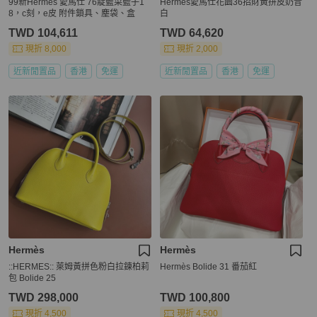
99新Hermes 愛馬仕 76靛藍菜籃子1
Hermes愛馬仕花園36招財黃拼皮奶昔
8，c刻，e皮 附件鎖具、塵袋、盒
白
TWD 104,611
TWD 64,620
現折 8,000
現折 2,000
近新閒置品
香港
免運
近新閒置品
香港
免運
Hermès
Hermès
::HERMES:: 萊姆黃拼色粉白拉鍊柏莉
Hermès Bolide 31 番茄紅
包 Bolide 25
TWD 298,000
TWD 100,800
現折 4,500
現折 4,500