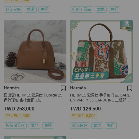
狀況良好
香港
免運
近新閒置品
本地
免運
Hermès
Hermès
售出🏆HERMES愛馬仕｜Bolide 25
HERMES 愛馬仕 手拿包 牛皮 GARD
保齡球包 金棕金扣 Z刻
EN PARTY 36 CAPUCINE 主題彩色
系列 銀釦
TWD 258,000
TWD 126,500
現折 4,500
現折 8,000
近新閒置品
本地
免運
狀況良好
本地
免運