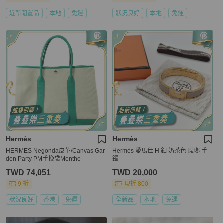
近新閒置品
本地
免運
狀況良好
本地
免運
Hermès
Hermès
HERMES Negonda皮革/Canvas Gar
Hermès 愛馬仕 H 釦 奶茶色 琺瑯 手
den Party PM手挽袋Menthe
鐲
TWD 74,051
TWD 20,000
9 折
現折 800
狀況良好
香港
免運
全新品
本地
免運