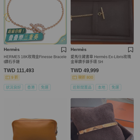
Hermès
Hermès
HERMES 18K玫瑰金Finesse Bracele
愛馬仕藏書章 Hermès Ex-Libris玫瑰
t鑽石手鏈
金單鑽手鍊手環 SH
TWD 111,493
TWD 49,999
9 折
現折 800
狀況良好
香港
免運
近新閒置品
本地
免運