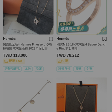
Hermès
Hermès
閒置近全新✨Hermes Finesse 小Q項
HERMES 18K玫瑰金H Bague Dancr
鍊項鏈 玫瑰金滿鑽 2023年保證書
e Ring鑽石戒指
TWD 118,000
TWD 78,212
現折 4,500
9 折
近新閒置品
本地
免運
狀況良好
香港
免運