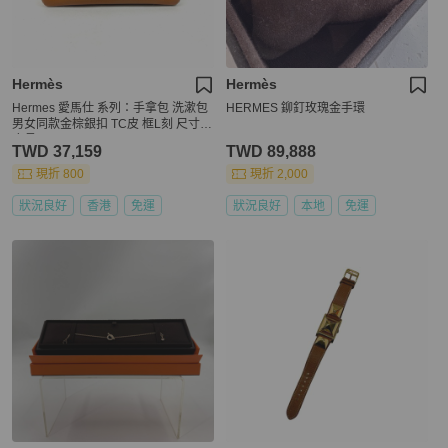
Hermès
Hermès
Hermes 愛馬仕 系列：手拿包 洗漱包
HERMES 鉚釘玫瑰金手環
男女同款金棕銀扣 TC皮 框L刻 尺寸：
底長19cm。
TWD 37,159
TWD 89,888
現折 800
現折 2,000
狀況良好
香港
免運
狀況良好
本地
免運