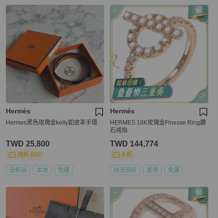
Hermès
Hermès
Hermes黑色玫瑰金kelly釦皮革手環
HERMES 18K玫瑰金Finesse Ring鑽
石戒指
TWD 25,800
TWD 144,774
現折 800
9 折
全新品
本地
免運
狀況良好
香港
免運