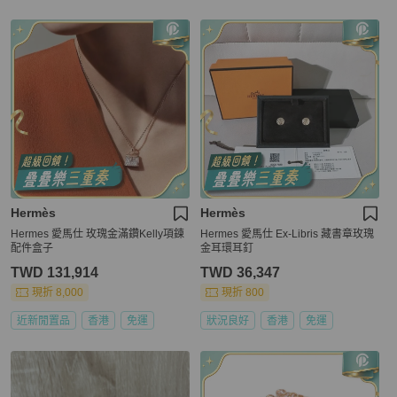
Hermès
Hermès
Hermes 愛馬仕 玫瑰金滿鑽Kelly項鍊
Hermes 愛馬仕 Ex-Libris 藏書章玫瑰
配件盒子
金耳環耳釘
TWD 131,914
TWD 36,347
現折 8,000
現折 800
近新閒置品
香港
免運
狀況良好
香港
免運