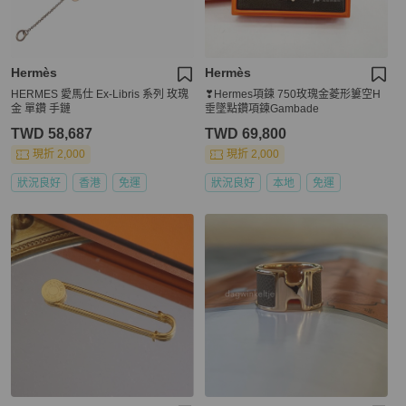
Hermès
Hermès
HERMES 愛馬仕 Ex-Libris 系列 玫瑰
❣Hermes項鍊 750玫瑰金菱形簍空H
金 單鑽 手鏈
垂墜點鑽項鍊Gambade
TWD 58,687
TWD 69,800
現折 2,000
現折 2,000
狀況良好
香港
免運
狀況良好
本地
免運