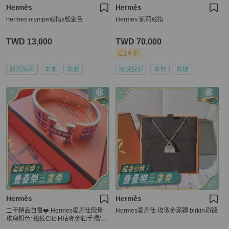
Hermès
Hermès
hermes olympe戒指s號金色
Hermes 凱莉戒指
TWD 13,000
TWD 70,000
9 折
狀況尚可
本地
免運
狀況良好
本地
免運
Hermès
Hermès
二手精品自賣❤️ Hermès愛馬仕限量
Hermes愛馬仕 玫瑰金滿鑽 birkin項鍊
玫瑰粉色*格紋Clic H珐瑯金釦手環/P
M