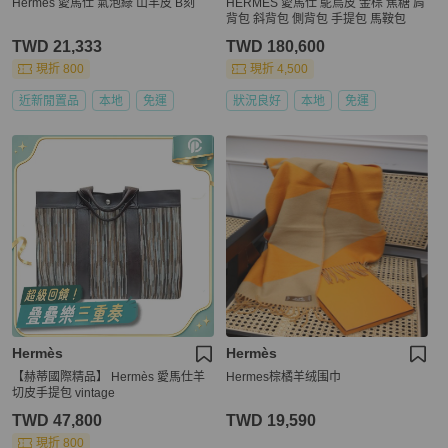
Hermès 愛馬仕 氣泡綠 山羊皮 B刻
HERMÈS 愛馬仕 鴕鳥皮 金棕 焦糖 肩
背包 斜背包 側背包 手提包 馬鞍包
TWD 21,333
TWD 180,600
現折 800
現折 4,500
近新閒置品
本地
免運
狀況良好
本地
免運
Hermès
Hermès
【赫蒂國際精品】 Hermès 愛馬仕羊
Hermes棕橘羊绒围巾
切皮手提包 vintage
TWD 47,800
TWD 19,590
現折 800