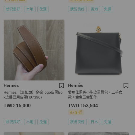
狀況良好
本地
免運
狀況良好
香港
免運
Hermès
Hermès
Hermes （無釦頭）金棕Togo皮黑Bo
愛馬仕黑色小牛皮單肩包，二手女
x皮雙面用皮帶H073967
款，金色五金配件
TWD 15,000
TWD 153,504
9 折
狀況良好
本地
免運
狀況良好
日本
免運