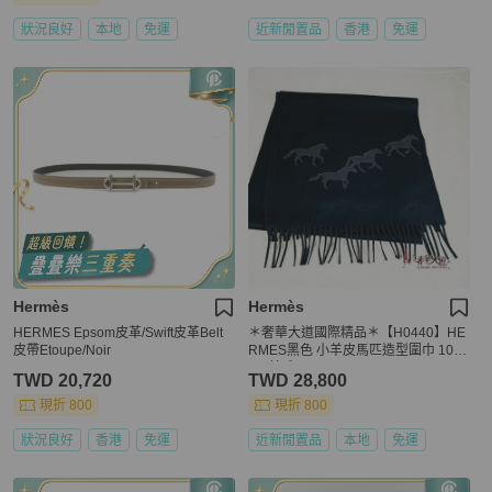
狀況良好
本地
免運
近新閒置品
香港
免運
Hermès
Hermès
HERMES Epsom皮革/Swift皮革Belt
＊奢華大道國際精品＊【H0440】HE
皮帶Etoupe/Noir
RMES黑色 小羊皮馬匹造型圍巾 10
0%羊毛
TWD 20,720
TWD 28,800
現折 800
現折 800
狀況良好
香港
免運
近新閒置品
本地
免運