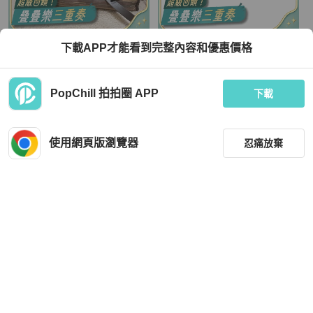
Hermès
Hermès
下載APP才能看到完整內容和優惠價格
【贈送替換袋🉐因為工藝複雜而停產
HERMES Epsom皮革Shoulder Strap
🥹全網最低價✨】愛馬仕羊切皮herba
肩帶Noir/Bleu Saphir
g 31 烏木色系
TWD 84,815
TWD 26,129
PopChill 拍拍圈 APP
下載
現折 2,000
現折 800
狀況良好
香港
免運
狀況良好
香港
免運
使用網頁版瀏覽器
忍痛放棄
篩選
重設
品牌
分類
Hermès
Hermès