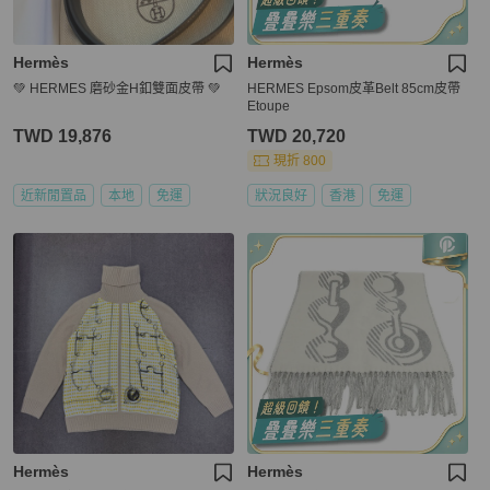
Hermès
Hermès
💚 HERMES 磨砂金H釦雙面皮帶 💚
HERMES Epsom皮革Belt 85cm皮帶
Etoupe
TWD 19,876
TWD 20,720
現折 800
近新閒置品
本地
免運
狀況良好
香港
免運
Hermès
Hermès