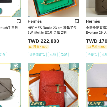
Hermès
Hermès
革Pouch手拿包
HERMES Roulis 23 cm 豬鼻子包
全新全配有購證
6W 薄荷綠 EC皮 金扣 Z刻
Evelyne 2
TWD 222,800
TWD 170
現折 4,500
現折 4,500
免運
近新閒置品
本地
免運
全新品
本