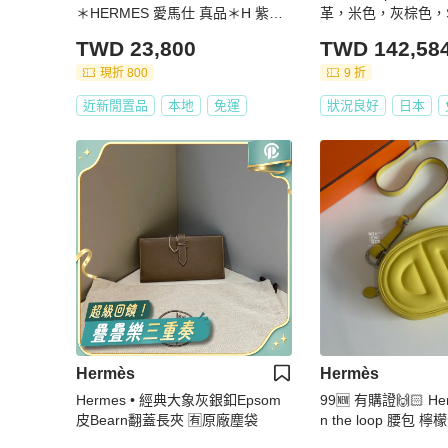
＊HERMES 愛馬仕 真品＊H 紫色
革，米色，灰棕色，
喀什米爾圍脖 圍巾
TWD 23,800
TWD 142,58
現折 800
9 折
近新閒置品
本地
免運
狀況良好
日本
Hermès
Hermès
Hermes • 經典大象灰銀釦Epsom
99🆕 有購證🙌🏻 He
皮Bearn翻蓋長夾 🈶原廠塵袋
n the loop 腰包 