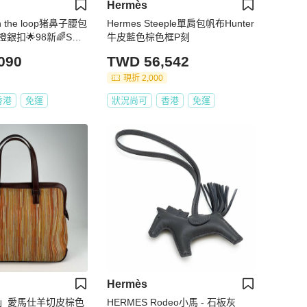
Hermès
In the loop猪鼻子腰包
Hermes Steeple單肩包帆布Hunter
扣🌟98新🌈Swift
牛皮藍色棕色框P刻
p🌟beltbag🌟豬鼻子
090
TWD 56,542
現折 2,000
香港
免運
狀況尚可
香港
免運
Hermès
購」愛馬仕羊切皮棕色
HERMES Rodeo小馬 - 石板灰