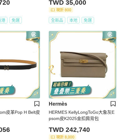
720
TWD 35,000
現折 800
香港
免運
全新品
本地
免運
Hermès
om皮革Pop H Belt皮
HERMES KellyLongToGo大象灰E
psom皮K2025金扣肩背包
056
TWD 242,740
現折 8,000