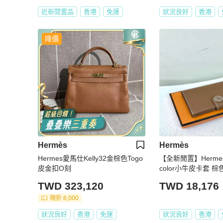
近新閒置品
香港
免運
狀況良好
香港
降價
Hermès
Hermès
Hermes愛馬仕Kelly32金棕色Togo
【全新閒置】Hermes R
皮金扣O刻
color小牛皮卡套 棕
TWD 323,120
TWD 18,176
現折 8,000
狀況良好
香港
免運
狀況良好
香港