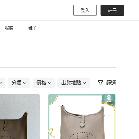
登入
註冊
服裝
鞋子
分類
價格
出貨地點
篩選