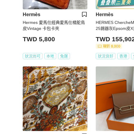
Hermès
Hermès
Hermes 愛馬仕經典愛馬仕橘鴕鳥
HERMES Cherch
皮Vintage 卡包卡夾
25錫器灰Epsom皮
TWD 5,800
TWD 155,90
現折 8,000
狀況尚可
本地
免運
狀況良好
香港