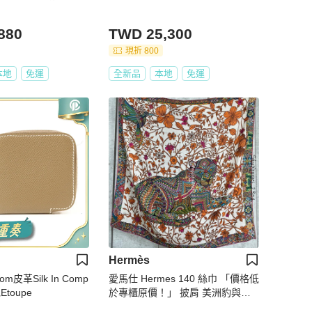
880
TWD 25,300
現折 800
本地
免運
全新品
本地
免運
Hermès
om皮革Silk In Comp
愛馬仕 Hermes 140 絲巾 「價格低
toupe
於專櫃原價！」 披肩 美洲豹與蜂
鳥 真絲 喀什米爾