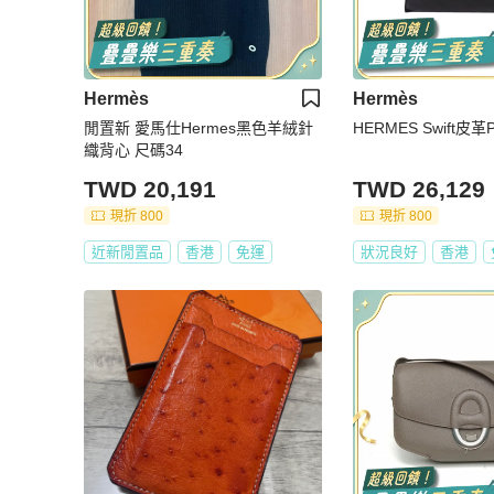
Hermès
Hermès
閒置新 愛馬仕Hermes黑色羊絨針
HERMES Swift皮
織背心 尺碼34
TWD 20,191
TWD 26,129
現折 800
現折 800
近新閒置品
香港
免運
狀況良好
香港