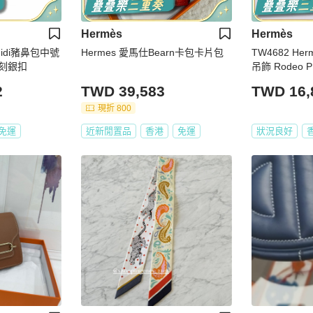
Hermès
Hermès
eMidi豬鼻包中號
Hermes 愛馬仕Bearn卡包卡片包
TW4682 H
X刻銀扣
吊飾 Rodeo P
2
TWD 39,583
TWD 16,
現折 800
免運
近新閒置品
香港
免運
狀況良好