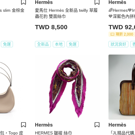
Hermès
Hermès
is slim 金棕金
愛馬仕 Hermès 全新品 twilly 草履
🌈Hermes💙
蟲花豹 雙面絲巾
💙深藍色內拼橙銀
皮🌟intheloo
TWD 8,500
TWD 92,
🌟愛馬仕🌟
現折 2,000
免運
全新品
本地
免運
狀況良好
Hermès
Hermès
背包，Togo 皮
HERMES 皺褶 絲巾
「JL精品代