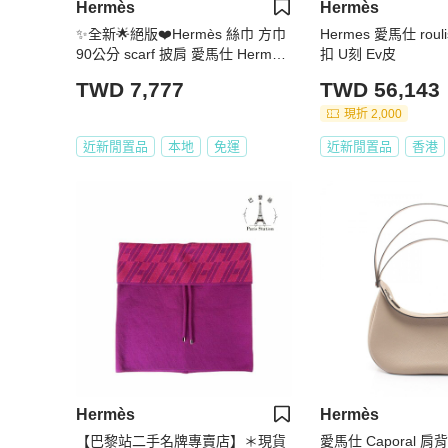
Hermès
Hermès
✨全新🌟絕版❤️Hermès 絲巾 方巾
Hermes 愛馬仕 roul
90公分 scarf 披肩 愛馬仕 Hermes
扣 U刻 Ev皮
風琴 皺摺 圍巾
TWD 7,777
TWD 56,143
現折 2,000
近新閒置品
本地
免運
近新閒置品
香港
Hermès
Hermès
【巴黎站二手名牌專賣店】＊現貨
愛馬仕 Caporal 肩