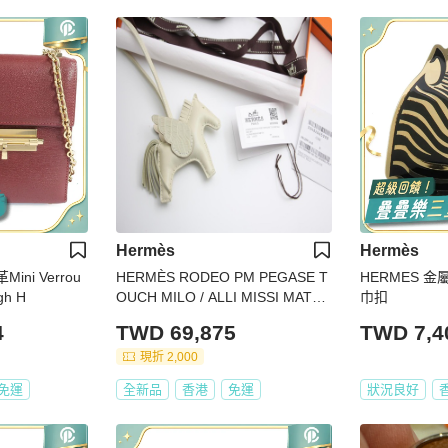
Hermès
Hermès
Mini Verrou
HERMÈS RODEO PM PEGASE T
HERMES 金屬Z
h H
OUCH MILO / ALLI MISSI MATAI /
巾扣
AI CRAIE / CRAIE / NATA / BETO
4
TWD 69,875
TWD 7,4
N
現折 2,000
免運
全新品
香港
免運
狀況良好