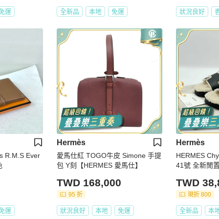
免運
全新品
本地
免運
狀況良好
Hermès
Hermès
.M.S Ever
愛馬仕紅 TOGO牛皮 Simone 手提
HERMES C
色
包 Y刻【HERMES 愛馬仕】
41號 全新閒
TWD 168,000
TWD 38,
95 折
現折 800
免運
狀況良好
本地
免運
全新品
本