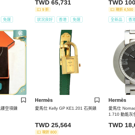
TWD 65,731
TWD 100
9 折
現折 4,500
免運
狀況良好
香港
免運
全新品
香
Hermès
Hermès
橘色鏤空項鍊
愛馬仕 Kelly GP KE1.201 石英錶
愛馬仕 Noma
1.710 動
TWD 25,564
TWD 18,
現折 800