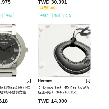
,975
TWD 30,091
現折 800
港
免運
全新品
香港
免運
Hermès
de 自動石英腕錶 NO
💄Hermès 飾品小物/項鍊（皮鏈與
能灰色錶盤不鏽鋼女錶
皮墜可拆） 3FR210811-1
618
TWD 14,000