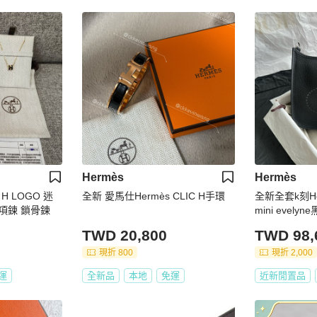
Hermès
Hermès
 H LOGO 迷
全新 愛馬仕Hermès CLIC H手環
全新全套k刻H
項鍊 鎖骨鍊
mini evel
TWD 20,800
TWD 98,
現折 800
現折 2,000
運
全新品
本地
免運
近新閒置品