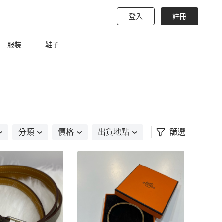
登入
註冊
服裝
鞋子
分類
價格
出貨地點
篩選