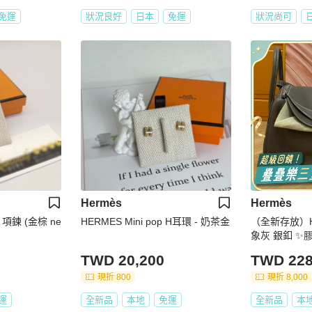
免運
狀況良好
日本
免運
狀況尚可
Hermès
Hermès
H 項鍊 (金棕 ne
HERMES Mini pop H耳環 - 奶茶金
（全新存放）Her
象灰 銀釦 ✨
TWD 20,200
TWD 228
現折 800
現折 8,000
運
全新品
本地
免運
全新品
本