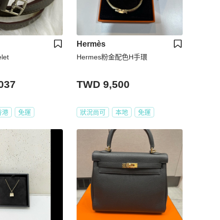
Hermès
let
Hermes粉金配色H手環
037
TWD 9,500
香港
免運
狀況尚可
本地
免運