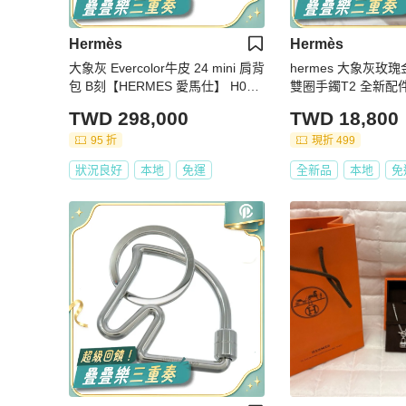
Hermès
Hermès
大象灰 Evercolor牛皮 24 mini 肩背
hermes 大象灰玫瑰金扣
包 B刻【HERMES 愛馬仕】 H082
雙圈手鐲T2 全新配
153CC
TWD 298,000
TWD 18,800
95 折
現折 499
狀況良好
本地
免運
全新品
本地
免