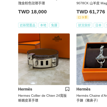
瑰金粉色琺瑯手環
9078CK 山羊皮 Mag
W U
TWD 18,000
TWD 61,776
9 折
近新閒置品
本地
免運
狀況良好
日本
Hermès
Hermès
Hermes Collier de Chien 24寬版
Hermès Chaine d’A
蜥蜴皮革手環
手鍊（豬鼻子）