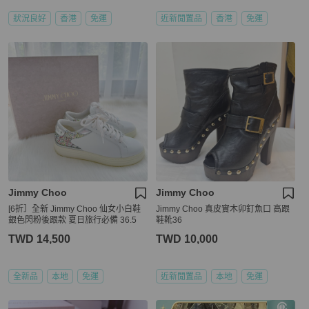
狀況良好
香港
免運
近新閒置品
香港
免運
Jimmy Choo
Jimmy Choo
[6折］全新 Jimmy Choo 仙女小白鞋
Jimmy Choo 真皮實木卯釘魚口 高跟
銀色閃粉後跟款 夏日旅行必備 36.5
鞋靴36
TWD 14,500
TWD 10,000
全新品
本地
免運
近新閒置品
本地
免運