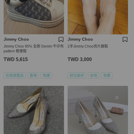
Jimmy Choo
Jimmy Choo
Jimmy Choo 95% 全新 Denim 牛仔布
2手Jimmy Choo亮片跟鞋
pattern 輕便鞋
TWD 5,615
TWD 3,000
近新閒置品
香港
免運
狀況良好
本地
免運