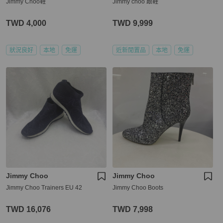
Jimmy Choo鞋
Jimmy choo 跟鞋
TWD 4,000
TWD 9,999
狀況良好
本地
免運
近新閒置品
本地
免運
Jimmy Choo
Jimmy Choo
Jimmy Choo Trainers EU 42
Jimmy Choo Boots
TWD 16,076
TWD 7,998