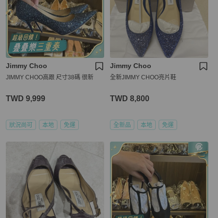
Jimmy Choo
Jimmy Choo
JIMMY CHOO高跟 尺寸38碼 很新
全新JIMMY CHOO亮片鞋
TWD 9,999
TWD 8,800
狀況尚可
本地
免運
全新品
本地
免運