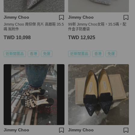
Jimmy Choo
Jimmy Choo
Jimmy Choo 周仰傑 亮片 高跟鞋 35.5
99新 Jimmy Choo女鞋，35.5碼，配
碼 🈚附件
件盒子防塵袋
TWD 10,098
TWD 12,925
近新閒置品
香港
免運
近新閒置品
香港
免運
Jimmy Choo
Jimmy Choo