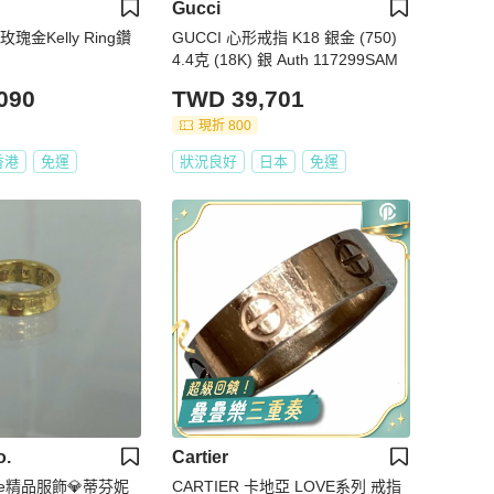
Gucci
玫瑰金Kelly Ring鑽
GUCCI 心形戒指 K18 銀金 (750)
4.4克 (18K) 銀 Auth 117299SAM
090
TWD 39,701
現折 800
香港
免運
狀況良好
日本
免運
o.
Cartier
ouse精品服飾💎蒂芬妮
CARTIER 卡地亞 LOVE系列 戒指