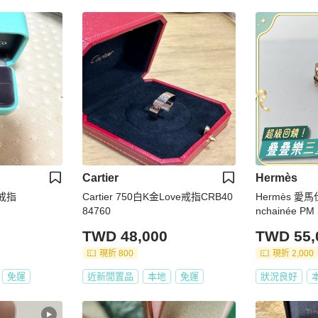
Cartier
Hermès
 戒指
Cartier 750白K金Love戒指CRB40
Hermès 愛馬仕 Chaine d'Anc
84760
nchainée 
戒指 53 號
TWD 48,000
TWD 55,
現折 800
現折 2,000
免運
近新閒置品
本地
免運
狀況良好