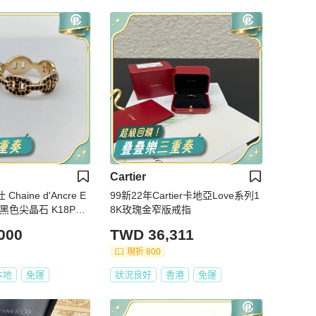
Cartier
re E
99新22年Cartier卡地亞Love系列1
PM 黑色尖晶石 K18PG
8K玫瑰金窄版戒指
000
TWD 36,311
現折 800
本地
免運
狀況良好
香港
免運