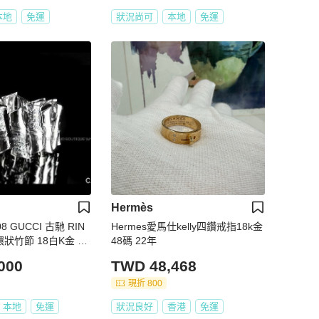
本地
免運
狀況尚可
本地
免運
Hermès
 GUCCI 古馳 RIN
Hermes愛馬仕kelly四鑽戒指18k金
 環狀竹節 18白K金 鑲
48碼 22年
新品
000
TWD 48,468
現折 800
本地
免運
狀況良好
香港
免運