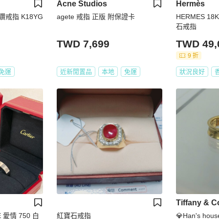
Acne Studios
Hermès
鑽戒指 K18YG
agete 戒指 正版 附保證卡
HERMES 18K
石戒指
TWD 7,699
TWD 49,
9 折
免運
近新閒置品
本地
免運
狀況良好
Tiffany & C
E 愛情 750 白
紅寶石戒指
💎Han's h