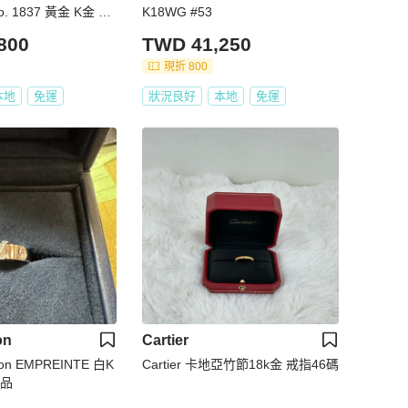
Co. 1837 黃金 K金 戒
K18WG #53
800
TWD 41,250
現折 800
本地
免運
狀況良好
本地
免運
on
Cartier
itton EMPREINTE 白K
Cartier 卡地亞竹節18k金 戒指46碼
正品