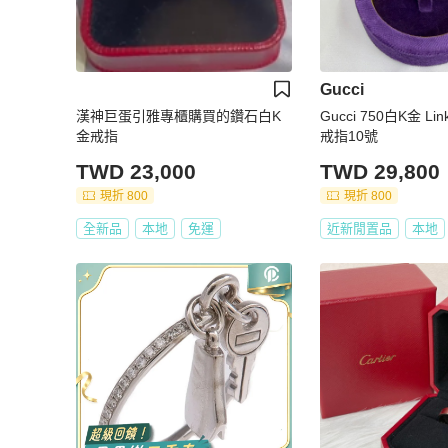
Gucci
漢神巨蛋引雅專櫃購買的鑽石白K
Gucci 750白K金 Lin
金戒指
戒指10號
TWD 23,000
TWD 29,800
現折 800
現折 800
全新品
本地
免運
近新閒置品
本地