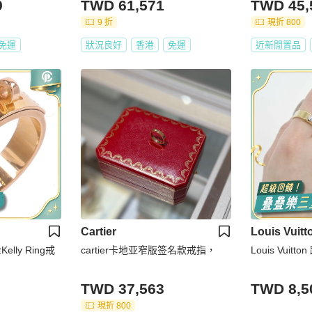
9
TWD 61,571
TWD 45,
9 折
現折 800
免運
狀況良好
香港
免運
近新閒置品
Cartier
Louis Vuitt
elly Ring戒
cartier卡地亚窄版签名款戒指，
Louis Vuit
TWD 37,563
TWD 8,5
現折 800