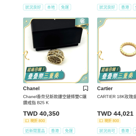
狀況良好
本地
免運
狀況良好
香港
Chanel
Cartier
Chanel香奈兒新款鏤空鏈條雙C鑲
CARTIER 18K玫
鑽戒指 B25 K
TWD 40,350
TWD 44,021
現折 800
現折 800
近新閒置品
香港
免運
狀況尚可
香港