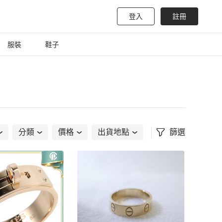
登入
註冊
服裝
鞋子
分類
價格
出貨地點
篩選