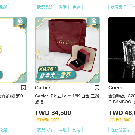
免運
狀況良好
香港
免運
狀況良好
Cartier
Gucci
瑰金竹節戒指50
Cartier 卡地亞Love 18K 白金 三鑽
金鐸精品~C208
戒指
G BAMBOO
鑽戒指 近全
TWD 84,500
TWD 48,
現折 2,000
現折 800
免運
狀況良好
本地
免運
近新閒置品