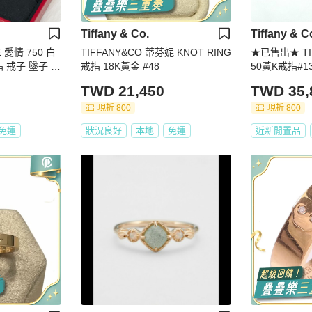
Tiffany & Co.
Tiffany & C
E 愛情 750 白
TIFFANY&CO 蒂芬妮 KNOT RING
★已售出★ TI
 戒子 墬子 6
戒指 18K黃金 #48
50黃K戒指#1
TWD 21,450
TWD 35,
現折 800
現折 800
免運
狀況良好
本地
免運
近新閒置品