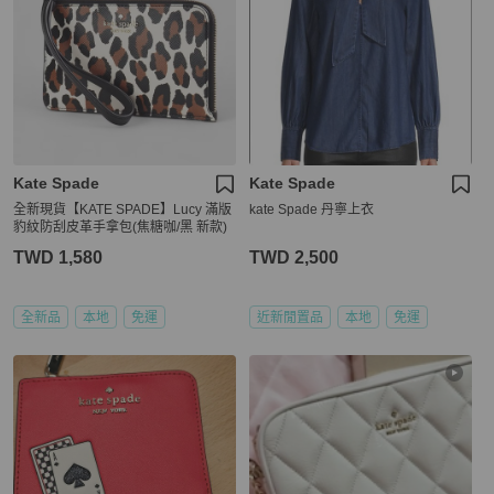
Kate Spade
Kate Spade
全新現貨【KATE SPADE】Lucy 滿版
kate Spade 丹寧上衣
豹紋防刮皮革手拿包(焦糖咖/黑 新款)
TWD 1,580
TWD 2,500
全新品
本地
免運
近新閒置品
本地
免運