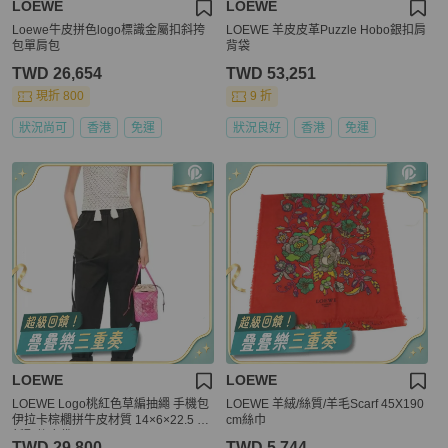
LOEWE
LOEWE
Loewe牛皮拼色logo標識金屬扣斜挎
LOEWE 羊皮皮革Puzzle Hobo銀扣肩
包單肩包
背袋
TWD 26,654
TWD 53,251
現折 800
9 折
狀況尚可
香港
免運
狀況良好
香港
免運
LOEWE
LOEWE
LOEWE Logo桃紅色草編抽繩 手機包
LOEWE 羊絨/絲質/羊毛Scarf 45X190
伊拉卡棕櫚拼牛皮材質 14×6×22.5 98
cm絲巾
新配件塵袋
TWD 29,800
TWD 5,744