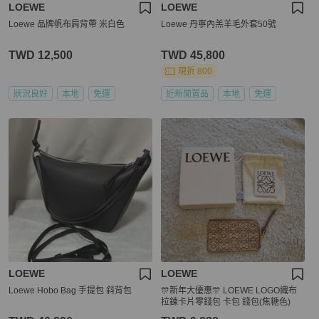
LOEWE
LOEWE
Loewe 品牌帆布肩背帶 米白色
Loewe 丹寧內羔羊毛外套50號
TWD 12,500
TWD 45,800
現折 800
狀況良好
本地
免運
近新閒置品
本地
免運
LOEWE
LOEWE
Loewe Hobo Bag 手提包 斜背包
🎊新年大優惠🎊 LOEWE LOGO織布
拉鍊卡片零錢包 卡包 錢包(焦糖色)