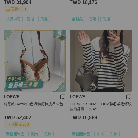
TWD 31,904
TWD 18,176
現折 800
狀況尚可
香港
免運
全新品
香港
免運
LOEWE
LOEWE
羅意威Loewe白色織物配棕皮吊床包
LOEWE✨SUNA FUJITA聯名羊毛條紋
長袖針織上衣 #S
TWD 52,402
TWD 16,888
現折 2,000
近新閒置品
香港
免運
近新閒置品
本地
免運