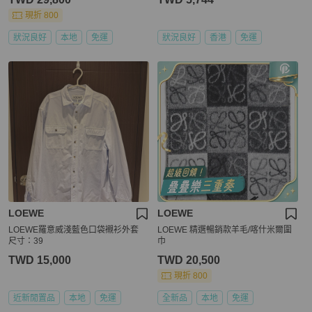
現折 800
狀況良好
本地
免運
狀況良好
香港
免運
LOEWE
LOEWE
LOEWE羅意威淺藍色口袋襯衫外套
LOEWE 精選暢銷款羊毛/喀什米爾圍
尺寸：39
巾
TWD 15,000
TWD 20,500
現折 800
近新閒置品
本地
免運
全新品
本地
免運