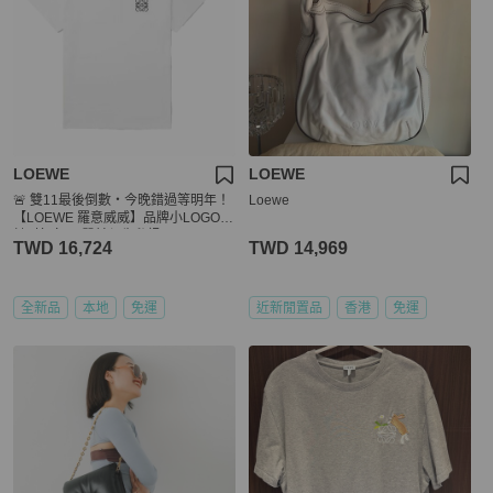
LOEWE
LOEWE
🚨 雙11最後倒數・今晚錯過等明年！
Loewe
【LOEWE 羅意威威】品牌小LOGO設
計T恤 白(下單前須先私訊)
TWD 16,724
TWD 14,969
全新品
本地
免運
近新閒置品
香港
免運