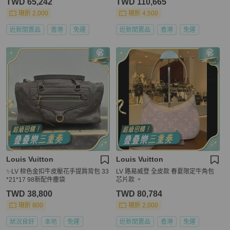
TWD 65,242
TWD 110,665
現折 2,000
現折 4,500
近新閒置品
香港
免運
近新閒置品
香港
免運
Louis Vuitton
Louis Vuitton
✨LV 棕色金扣牛皮壓花手提肩背包 33
LV 路易威登 全皮款 春夏限定牛角包
*21*17 98新配件塵袋
芯片款 。
TWD 38,800
TWD 80,784
現折 800
現折 2,000
狀況良好
本地
免運
近新閒置品
香港
免運