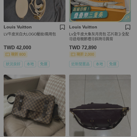
Louis Vuitton
Louis Vuitton
LV牛皮米白大LOGO壓紋/兩用包
Lv全牛皮大象灰月亮包 芯片款🌛全配
🉑送母親節禮🉑斜挎🉑肩背
TWD 42,000
TWD 72,890
現折 800
現折 2,000
狀況良好
本地
免運
近新閒置品
本地
免運