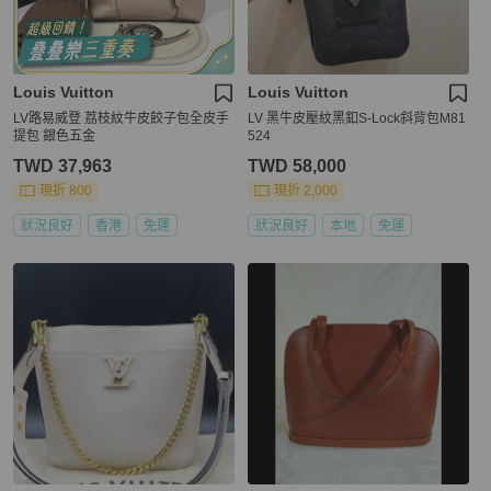
Louis Vuitton
Louis Vuitton
LV路易威登 荔枝紋牛皮餃子包全皮手
LV 黑牛皮壓紋黑釦S-Lock斜背包M81
提包 銀色五金
524
TWD 37,963
TWD 58,000
現折 800
現折 2,000
狀況良好
香港
免運
狀況良好
本地
免運