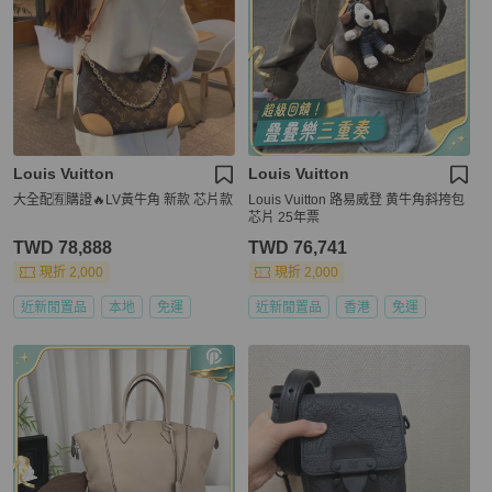
Louis Vuitton
Louis Vuitton
大全配🈶️購證🔥LV黃牛角 新款 芯片款
Louis Vuitton 路易威登 黄牛角斜挎包
芯片 25年票
TWD 78,888
TWD 76,741
現折 2,000
現折 2,000
近新閒置品
本地
免運
近新閒置品
香港
免運