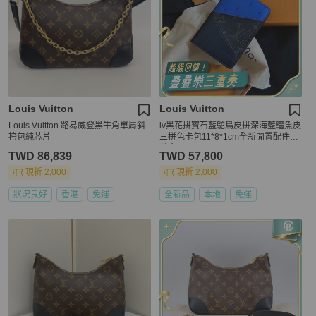
Louis Vuitton
Louis Vuitton
Louis Vuitton 路易威登黑牛角單肩斜
lv黑花拼寶石藍鴕鳥皮拼深海藍鱷魚皮
挎包純芯片
三拼色卡包11*8*1cm全新閒置配件塵
袋盒子
TWD 86,839
TWD 57,800
現折 2,000
現折 2,000
狀況良好
香港
免運
全新品
本地
免運