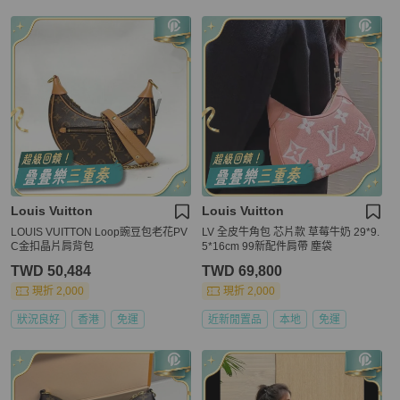
Louis Vuitton
Louis Vuitton
LOUIS VUITTON Loop豌豆包老花PV
LV 全皮牛角包 芯片款 草莓牛奶 29*9.
C金扣晶片肩背包
5*16cm 99新配件肩帶 塵袋
TWD 50,484
TWD 69,800
現折 2,000
現折 2,000
狀況良好
香港
免運
近新閒置品
本地
免運