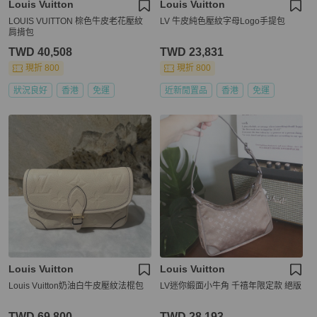
Louis Vuitton
Louis Vuitton
LOUIS VUITTON 棕色牛皮老花壓紋
LV 牛皮純色壓紋字母Logo手提包
肩揹包
TWD 40,508
TWD 23,831
現折 800
現折 800
狀況良好
香港
免運
近新閒置品
香港
免運
Louis Vuitton
Louis Vuitton
Louis Vuitton奶油白牛皮壓紋法棍包
LV迷你緞面小牛角 千禧年限定款 絕版
TWD 69,800
TWD 28,193