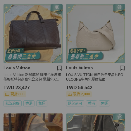
Louis Vuitton
Louis Vuitton
Louis Vuitton 路易威登 咖啡色全皮棋
LOUIS VUITTON 米白色牛皮晶片BO
盤格托特包商務包公文包 電腦包尺
ULOGNE牛角包壓紋粒面
寸：36×35
TWD 23,427
TWD 56,542
現折 800
現折 2,000
狀況良好
香港
免運
狀況尚可
香港
免運