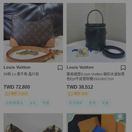
Louis Vuitton
Louis Vuitton
99新 Lv 黃牛角 晶片款
路易威登/Louis Vuitton 銀扣水波紋黑
色Epi牛皮發財桶15x14x17cm
TWD 72,800
TWD 38,512
現折 2,000
現折 800
近新閒置品
本地
免運
狀況良好
香港
免運