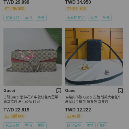
TWD 29,999
TWD 34,950
現折 800
現折 800
狀況良好
本地
免運
近新閒置品
香港
免運
Gucci
Gucci
古馳Gucci 酒神花卉中號紅色內里單
🔥經典不敗 Gucci 古馳 新款大老花牛
肩斜挎包 尺寸x28x17x9
皮壓紋手機包 肩背包 斜背包
TWD 22,619
TWD 12,222
現折 800
95 折
狀況良好
香港
免運
狀況良好
本地
免運