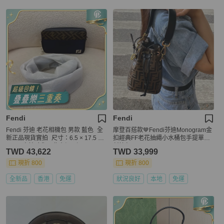
Fendi
Fendi
Fendi 芬迪 老花相機包 男款 藍色 全
摩登百搭款🤎Fendi芬迪Monogram金
新正品現貨實拍 尺寸：6.5 × 17.5 × 1
扣經典FF老花抽繩小水桶包手提單肩
4 cm 支持驗貨，非真假不退
斜挎包
TWD 43,622
TWD 33,999
現折 800
現折 800
全新品
香港
免運
狀況良好
本地
免運