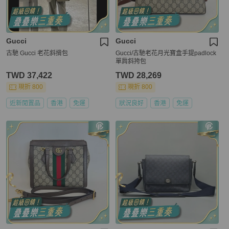
Gucci
Gucci
古馳 Gucci 老花斜揹包
Gucci/古馳老花月光寶盒手提padlock
單肩斜挎包
TWD 37,422
TWD 28,269
現折 800
現折 800
近新閒置品
香港
免運
狀況良好
香港
免運