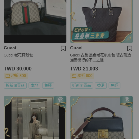
Gucci
Gucci
Gucci 老花貝殼包
Guccl 古馳 黑色老花帆布包 復古耐造
通勤出行的不二之選
TWD 30,000
TWD 21,003
現折 800
現折 800
近新閒置品
本地
免運
近新閒置品
香港
免運