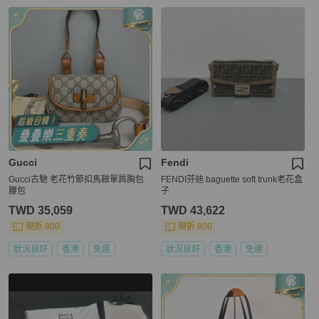
Gucci
Fendi
Gucci古馳 老花竹節扣馬鞍單肩胸包
FENDI芬迪 baguette soft trunk老花盒
腰包
子
TWD 35,059
TWD 43,622
現折 800
現折 800
狀況良好
香港
免運
狀況良好
香港
免運