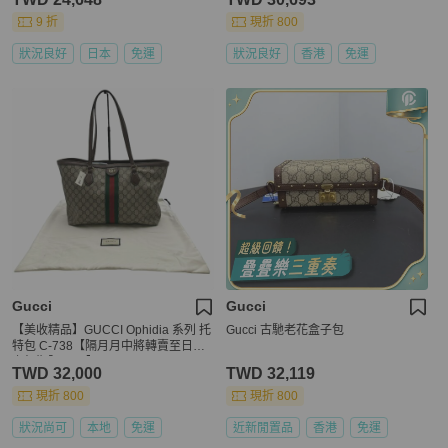
9 折
現折 800
狀況良好
日本
免運
狀況良好
香港
免運
Gucci
Gucci
【美收精品】GUCCI Ophidia 系列 托
Gucci 古馳老花盒子包
特包 C-738【隔月月中將轉賣至日本
上架期限30天】
TWD 32,000
TWD 32,119
現折 800
現折 800
狀況尚可
本地
免運
近新閒置品
香港
免運