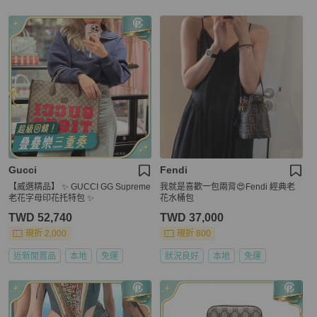
Gucci
Fendi
【威選精品】 ✨ GUCCI GG Supreme
我就是喜歡一包兩背😍Fendi 經典老
老花字母印花托特包 ✨
花水桶包
TWD 52,740
TWD 37,000
現折 2,000
現折 800
近新閒置品
本地
免運
狀況良好
本地
免運