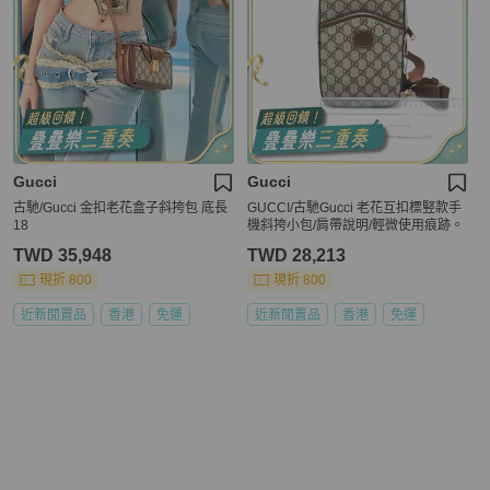
Gucci
Gucci
古馳/Gucci 金扣老花盒子斜挎包 底長
GUCCI/古馳Gucci 老花互扣標竪款手
18
機斜挎小包/肩帶說明/輕微使用痕跡。
TWD 35,948
TWD 28,213
現折 800
現折 800
近新閒置品
香港
免運
近新閒置品
香港
免運