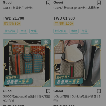
Gucci
Gucci
GUCCI 經典老花貝殼包
Gucci古馳🫶🏻Ophidia老花水桶包💗
TWD 21,700
TWD 61,300
現折 800
現折 2,000
狀況尚可
本地
免運
狀況良好
本地
免運
Gucci
Gucci
GUCCI老花Logo彩色幾何印花秀場限
✨Gucci古馳｜Ophidia老花水桶包｜9
定旅行包
8新