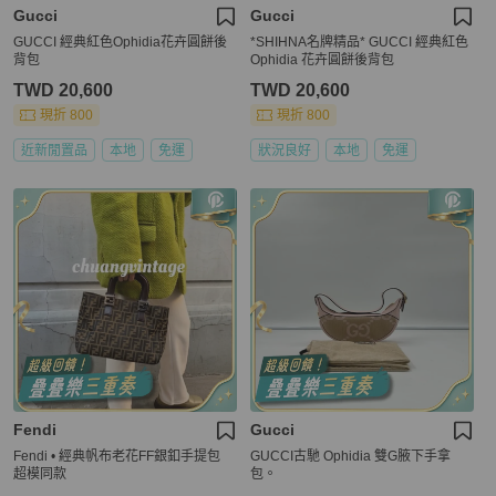
Gucci
Gucci
GUCCI 經典紅色Ophidia花卉圓餅後
*SHIHNA名牌精品* GUCCI 經典紅色
背包
Ophidia 花卉圓餅後背包
TWD 20,600
TWD 20,600
現折 800
現折 800
近新閒置品
本地
免運
狀況良好
本地
免運
Fendi
Gucci
Fendi • 經典帆布老花FF銀釦手提包
GUCCI古馳 Ophidia 雙G腋下手拿
超模同款
包。