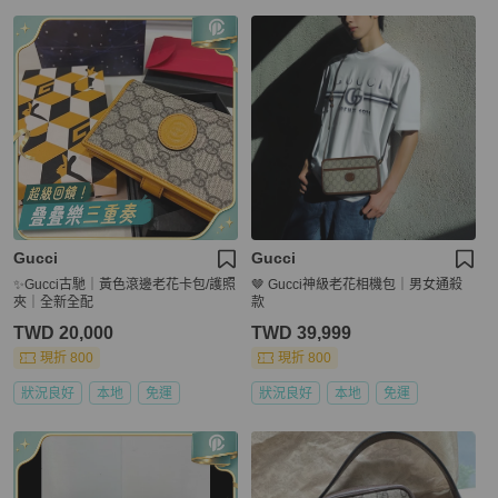
Gucci
Gucci
✨Gucci古馳｜黃色滾邊老花卡包/護照
🤎 Gucci神級老花相機包｜男女通殺
夾｜全新全配
款
TWD 20,000
TWD 39,999
現折 800
現折 800
狀況良好
本地
免運
狀況良好
本地
免運