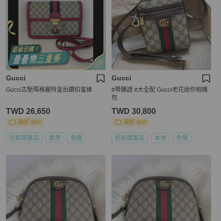
Gucci
Gucci
Gucci古馳瑪格麗特皇后鑽扣蜜蜂
#帶購證 #大全配 Gucci老花迷你相機
包
TWD 26,650
TWD 30,800
現折 800
現折 800
近新閒置品
香港
免運
近新閒置品
本地
免運