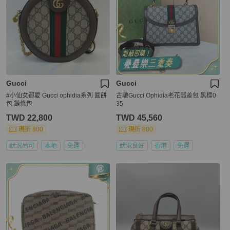
Gucci
Gucci
#小仙女都愛 Gucci ophidia系列 圓餅
古馳Gucci Ophidia老花郵差包 黑標0
包 鏈條包
35
TWD 22,800
TWD 45,560
現折 800
現折 800
狀況尚可
本地
免運
狀況良好
香港
免運