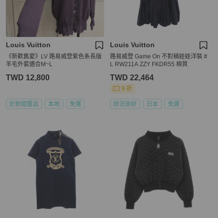
Louis Vuitton
Louis Vuitton
《新歡舊愛》LV 路易威登紫色系長版
路易威登 Game On 不對稱娃娃洋裝 #
羊毛外套適合M~L
L RW211A ZZY FKDR55 棉質
TWD 12,800
TWD 22,464
9 折
近新閒置品
本地
免運
狀況良好
日本
免運