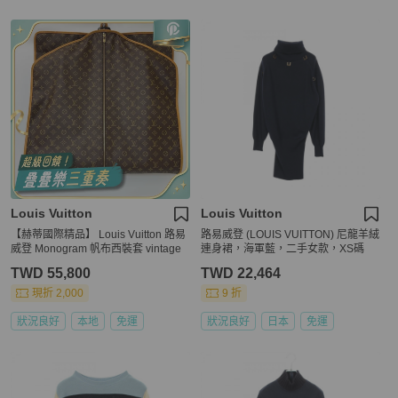
Louis Vuitton
Louis Vuitton
【赫蒂國際精品】 Louis Vuitton 路易
路易威登 (LOUIS VUITTON) 尼龍羊絨
威登 Monogram 帆布西裝套 vintage
連身裙，海軍藍，二手女款，XS碼
TWD 55,800
TWD 22,464
現折 2,000
9 折
狀況良好
本地
免運
狀況良好
日本
免運