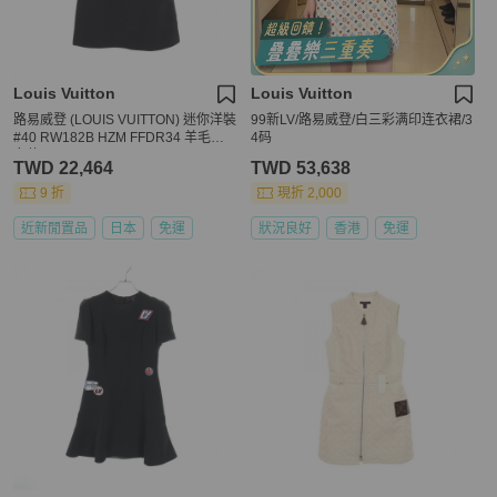
Louis Vuitton
Louis Vuitton
路易威登 (LOUIS VUITTON) 迷你洋裝
99新LV/路易威登/白三彩满印连衣裙/3
#40 RW182B HZM FFDR34 羊毛黑
4码
女款 LV
TWD 22,464
TWD 53,638
9 折
現折 2,000
近新閒置品
日本
免運
狀況良好
香港
免運