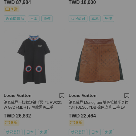
TWD 87,984
TWD 18,000
9 折
近新閒置品
日本
免運
狀況尚可
本地
免運
Louis Vuitton
Louis Vuitton
路易威登半拉鍊短袖洋裝 #L RW221
路易威登 Monogram 雙色拉鍊半身裙
W G72 FMDR18 尼龍黑色二手
#34 FJLS05YDB 棕色皮革 二手 LV
TWD 26,832
TWD 22,464
9 折
9 折
狀況良好
日本
免運
狀況良好
日本
免運