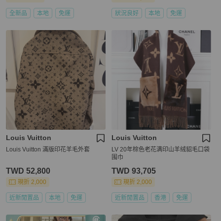
全新品
本地
免運
狀況良好
本地
免運
Louis Vuitton
Louis Vuitton
Louis Vuitton 滿版印花羊毛外套
LV 20年棕色老花满印山羊绒貂毛口袋
围巾
TWD 52,800
TWD 93,705
現折 2,000
現折 2,000
近新閒置品
本地
免運
近新閒置品
香港
免運