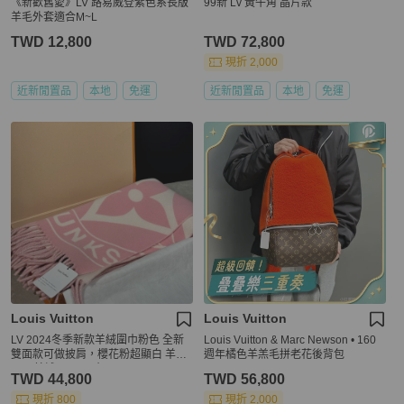
《新歡舊愛》LV 路易威登紫色系長版
99新 Lv 黃牛角 晶片款
羊毛外套適合M~L
TWD 12,800
TWD 72,800
現折 2,000
近新閒置品
本地
免運
近新閒置品
本地
免運
Louis Vuitton
Louis Vuitton
LV 2024冬季新款羊絨圍巾粉色 全新
Louis Vuitton & Marc Newson • 160
雙面款可做披肩，櫻花粉超顯白 羊毛
週年橘色羊羔毛拼老花後背包
62%羊絨38% 尺寸195cm*45cm
TWD 44,800
TWD 56,800
現折 800
現折 2,000