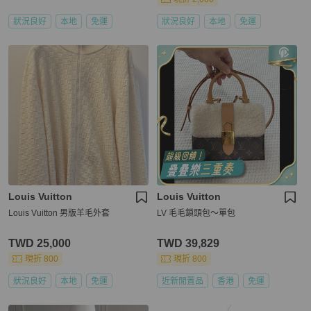
狀況良好
本地
免運
狀況良好
本地
免運
Louis Vuitton
Louis Vuitton
Louis Vuitton 男版羊毛外套
LV 毛毛鎖頭包～單包
TWD 25,000
TWD 39,829
現折 800
現折 800
狀況良好
本地
免運
近新閒置品
香港
免運