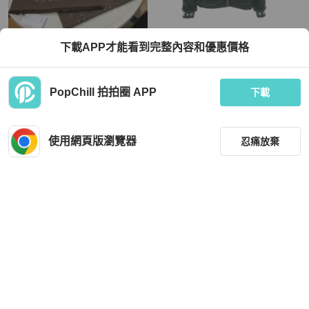
Louis Vuitton
Louis Vuitton
下載APP才能看到完整內容和優惠價格
全新带吊牌LV路易威登新款拼色印花l
路易威登皮革貼片抓絨外套 其他外套
ogo羊毛围巾180*34cm
RM261MJ TDK HSY42W 聚酯纖維
綠色 二手 女款
TWD 20,195
TWD 61,776
PopChill 拍拍圈 APP
下載
現折 800
9 折
全新品
香港
免運
近新閒置品
日本
免運
使用網頁版瀏覽器
忍痛放棄
篩選
重設
品牌
分類
Louis Vuitton
Louis Vuitton