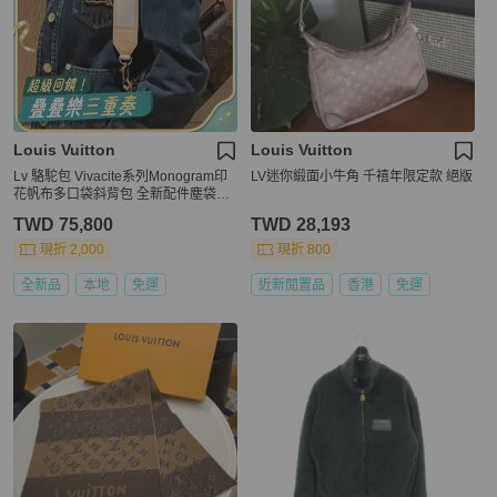
Louis Vuitton
Louis Vuitton
Lv 駱駝包 Vivacite系列Monogram印
LV迷你緞面小牛角 千禧年限定款 絕版
花帆布多口袋斜背包 全新配件塵袋盒
子
TWD 75,800
TWD 28,193
現折 2,000
現折 800
全新品
本地
免運
近新閒置品
香港
免運