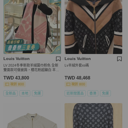
Louis Vuitton
Louis Vuitton
LV 2024冬季新款羊絨圍巾粉色 全新
Lv羊絨外套xs碼
雙面款可做披肩，櫻花粉超顯白 羊毛
62%羊絨38% 尺寸195cm*45cm
TWD 43,800
TWD 48,468
現折 800
現折 800
全新品
本地
免運
近新閒置品
香港
免運