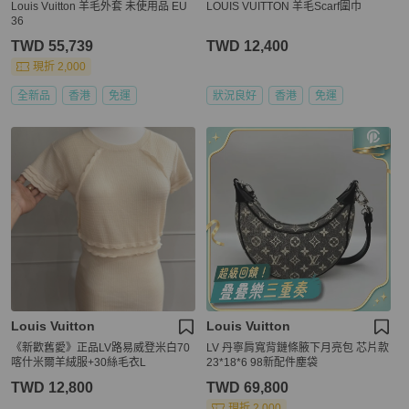
Louis Vuitton 羊毛外套 未使用品 EU
LOUIS VUITTON 羊毛Scarf圍巾
36
TWD 55,739
TWD 12,400
現折 2,000
全新品
香港
免運
狀況良好
香港
免運
Louis Vuitton
Louis Vuitton
《新歡舊愛》正品LV路易威登米白70
LV 丹寧肩寬背鏈條腋下月亮包 芯片款
喀什米爾羊絨服+30絲毛衣L
23*18*6 98新配件塵袋
TWD 12,800
TWD 69,800
現折 2,000