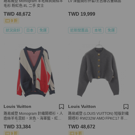
路易威登 Monogram 羊毛棉質開襟羊
LV 深藍開衫外套/王吉娜古董精品
毛衫 粉紅色 #L 二手 女士
TWD 48,672
TWD 19,999
9 折
狀況良好
日本
免運
近新閒置品
本地
免運
Louis Vuitton
Louis Vuitton
路易威登 Monogram 針織開襟衫，人
路易威登 (LOUIS VUITTON) 短版針織
造絲羊毛混紡，米色、海軍藍、紅
開襟衫 RW232W AMO FPKC17 羊毛
色，二手女款 XS 碼
二手 #XS
TWD 33,384
TWD 48,672
9 折
9 折