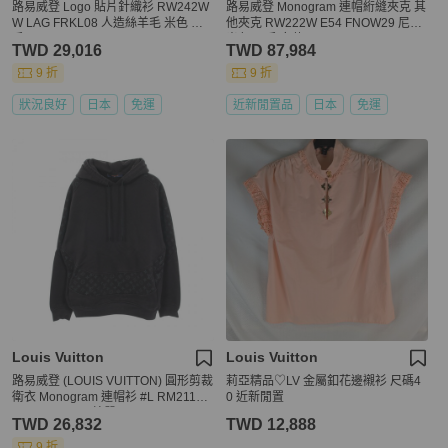
路易威登 Logo 貼片針織衫 RW242W
路易威登 Monogram 連帽絎縫夾克 其
W LAG FRKL08 人造絲羊毛 米色 二
他夾克 RW222W E54 FNOW29 尼龍
手 #S LV
米色 二手 女款
TWD 29,016
TWD 87,984
9 折
9 折
狀況良好
日本
免運
近新閒置品
日本
免運
Louis Vuitton
Louis Vuitton
路易威登 (LOUIS VUITTON) 圓形剪裁
莉亞精品♡LV 金屬釦花邊襯衫 尺碼4
衛衣 Monogram 連帽衫 #L RM211Q
0 近新閒置
RLE HKY43W 棉質
TWD 26,832
TWD 12,888
9 折