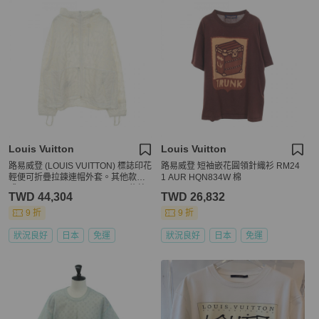
Louis Vuitton
Louis Vuitton
路易威登 (LOUIS VUITTON) 標誌印花
路易威登 短袖嵌花圓領針織衫 RM24
輕便可折疊拉鍊連帽外套。其他款
1 AUR HQN834W 棉
式：RM231M TC1 HOB01W 尼龍棉
TWD 44,304
TWD 26,832
混紡
9 折
9 折
狀況良好
日本
免運
狀況良好
日本
免運