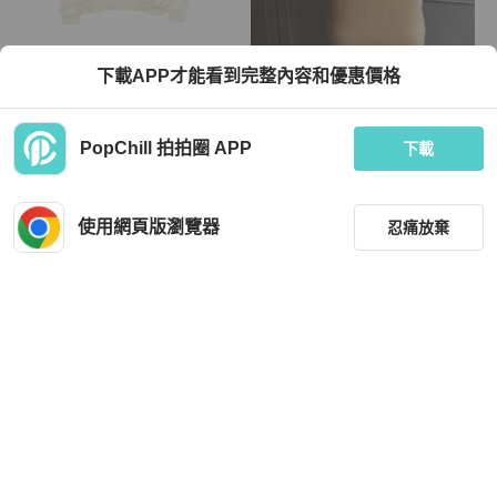
Louis Vuitton
Louis Vuitton
下載APP才能看到完整內容和優惠價格
路易威登 LV 水鑽 Logo Monogram 襯
《新歡舊愛》正品LV路易威登米色10
裡連帽衫，白色，棉質，二手，S 碼
0%喀什米爾羊絨古典毛衣M
TWD 33,384
TWD 16,800
PopChill 拍拍圈 APP
下載
9 折
狀況良好
日本
免運
狀況良好
本地
免運
使用網頁版瀏覽器
忍痛放棄
篩選
重設
品牌
分類
Louis Vuitton
Louis Vuitton