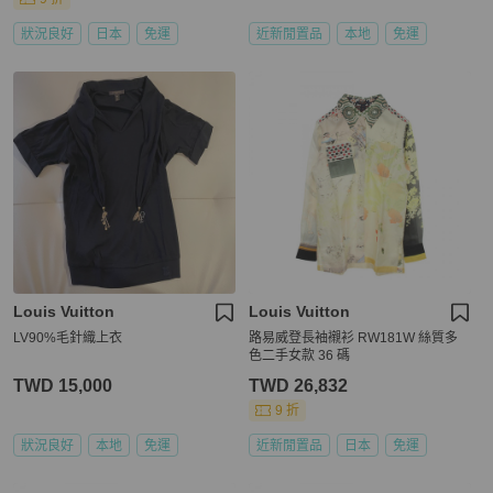
狀況良好
日本
免運
近新閒置品
本地
免運
Louis Vuitton
Louis Vuitton
LV90%毛針織上衣
路易威登長袖襯衫 RW181W 絲質多
色二手女款 36 碼
TWD 15,000
TWD 26,832
9 折
狀況良好
本地
免運
近新閒置品
日本
免運