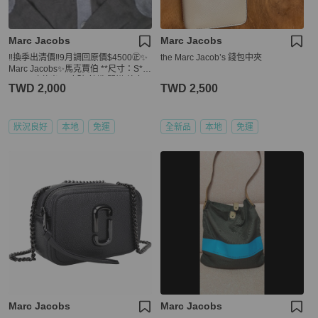
Marc Jacobs
Marc Jacobs
‼️換季出清價‼️9月調回原價$4500㊣✨
the Marc Jacob’s 錢包中夾
Marc Jacobs✨馬克賈伯 **尺寸：S**
男 MJ 喀什米爾 磨破 針織 開襟 外套/
TWD 2,000
TWD 2,500
二手衣/保證正品🌳二手樹屋🌳
狀況良好
本地
免運
全新品
本地
免運
Marc Jacobs
Marc Jacobs