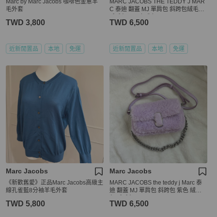
Marc by Marc Jacobs 咖啡色金蔥羊
MARC JACOBS THE TEDDY J MAR
毛外套
C 泰迪 翻蓋 MJ 單肩包 斜跨包絨毛包
毛毛包 y2k 咖啡色
TWD 3,800
TWD 6,500
近新閒置品
本地
免運
近新閒置品
本地
免運
Marc Jacobs
Marc Jacobs
《新歡舊愛》正品Marc Jacobs高級主
MARC JACOBS the teddy j Marc 泰
線孔雀藍8分袖羊毛外套
迪 翻蓋 MJ 單肩包 斜跨包 紫色 絨毛
包 毛毛包 y2k
TWD 5,800
TWD 6,500