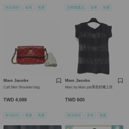
狀況良好
本地
免運
近新閒置品
本地
免運
Marc Jacobs
Marc Jacobs
Calf Skin Shoulder bag
Marc by Marc job黑色針織上衣
TWD 4,088
TWD 600
狀況尚可
香港
免運
狀況良好
本地
免運