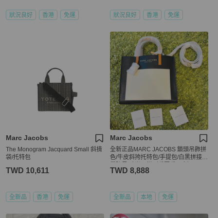
狀況良好
香港
免運
狀況良好
香港
免運
Marc Jacobs
Marc Jacobs
The Monogram Jacquard Small 斜揹
全新正品MARC JACOBS 鎖頭吊飾拼
袋/托特包
色/牛皮斜挎托特包/手提包/白黑拼接/
學院風/時尚百搭（看圖看內文）
TWD 10,611
TWD 8,888
全新品
香港
免運
全新品
本地
免運