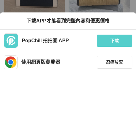
Marc Jacobs
Marc Jacobs
下載APP才能看到完整內容和優惠價格
Marc Jacobs Leather Tote Bag
🎁當季特價🎁Marc Jacobs The Wove
n 中款草編托特包 Straw 草編色/付可
拆卸長肩帶
TWD 5,500
TWD 16,800
PopChill 拍拍圈 APP
下載
狀況良好
本地
免運
全新品
本地
免運
使用網頁版瀏覽器
忍痛放棄
篩選
重設
品牌
分類
Marc Jacobs
Marc Jacobs