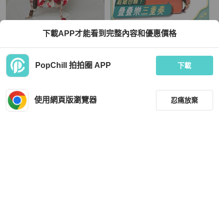
Marni
Marni
下載APP才能看到完整內容和優惠價格
MARNI 彩色印花束口袋手提包 （可雙
Marni 女士 迷你斜挎包均碼碼長：11
面使用）
CM，寬：4CM。高：17CM
TWD 3,800
TWD 17,853
PopChill 拍拍圈 APP
下載
狀況尚可
本地
免運
全新品
香港
免運
使用網頁版瀏覽器
忍痛放棄
篩選
重設
品牌
分類
Marni
Marni