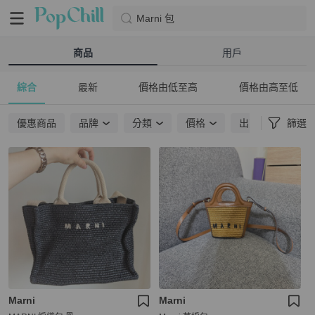
Marni 包
商品
用戶
綜合
最新
價格由低至高
價格由高至低
優惠商品
品牌
分類
價格
出貨地點
篩選
Marni
Marni