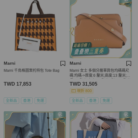
Marni
Marni
Marni 千鳥格圖案托特包 Tote Bag
Marni 女士 多個分層單肩包均碼碼尺
碼:均碼->厚度:6 釐米;高度:13 釐米;帶
長:45 釐米;寬度:19 釐米;手柄:25 釐米
TWD 17,853
TWD 31,505
現折 800
全新品
香港
免運
全新品
香港
免運