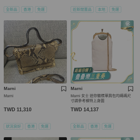
全新品
香港
免運
近新閒置品
本地
免運
Marni
Marni
Marni
Marni 女士 迷你徽標單肩包均碼碼尺
寸請參考模特上身圖
TWD 11,310
TWD 14,137
狀況良好
香港
免運
全新品
香港
免運