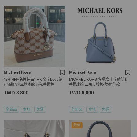
Michael Kors
Michael Kors
*SHIHNA名牌精品* MK 金字Logo緹
MICHAEL KORS 專櫃款 十字紋防刮
花滿版MK立體水餃斜背/手提包
手提/斜背二用貝殼包-藍/迷你款
TWD 8,800
TWD 6,000
全新品
本地
免運
全新品
本地
免運
降價