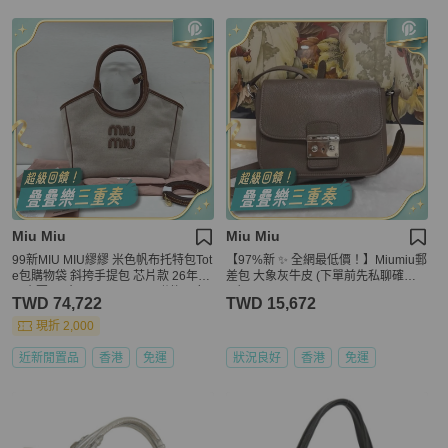
Miu Miu
Miu Miu
99新MIU MIU繆繆 米色帆布托特包Tot
【97%新 ✨ 全網最低價！】Miumiu郵
e包購物袋 斜挎手提包 芯片款 26年3
差包 大象灰牛皮 (下單前先私聊確認
月小票 尺寸：23*11*18cm 附件：塵
❤️）
TWD 74,722
TWD 15,672
袋 小票。
現折 2,000
近新閒置品
香港
免運
狀況良好
香港
免運