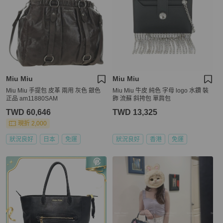
Miu Miu
Miu Miu
Miu Miu 手提包 皮革 兩用 灰色 銀色
Miu Miu 牛皮 純色 字母 logo 水鑽 裝
正品 am11880SAM
飾 流蘇 斜挎包 單肩包
TWD 60,646
TWD 13,325
現折 2,000
狀況良好
日本
免運
狀況良好
香港
免運