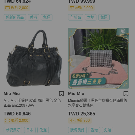
TWD 64,624
TWD 99,999
現折 2,000
現折 2,000
近新閒置品
香港
免運
全新品
本地
免運
Miu Miu
Miu Miu
Miu Miu 手提包 皮革 兩用 黑色 金色
Miumiu繆繆！黑色羊皮鑽石包滿鑽仿
正品 am12097SAV
水晶寶石鏈條包
TWD 60,646
TWD 25,365
現折 2,000
現折 800
狀況良好
日本
免運
狀況良好
香港
免運