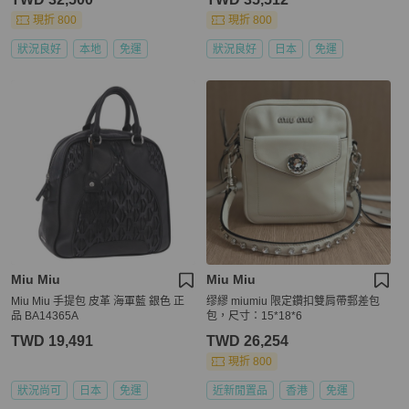
現折 800
現折 800
狀況良好
本地
免運
狀況良好
日本
免運
Miu Miu
Miu Miu
Miu Miu 手提包 皮革 海軍藍 銀色 正
缪繆 miumiu 限定鑽扣雙肩帶郵差包
品 BA14365A
包，尺寸：15*18*6
TWD 19,491
TWD 26,254
現折 800
狀況尚可
日本
免運
近新閒置品
香港
免運