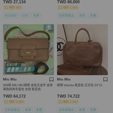
TWD 27,134
TWD 86,800
現折 800
現折 2,000
狀況良好
日本
免運
近新閒置品
本地
免運
Miu Miu
Miu Miu
999新 MIU MIU繆繆 金色五金件 皮革
繆繆 miumiu 乾邑色 公文包 34*21
單肩斜挎手提包 女款 乾邑色
TWD 64,172
TWD 74,722
現折 2,000
現折 2,000
近新閒置品
香港
免運
近新閒置品
香港
免運