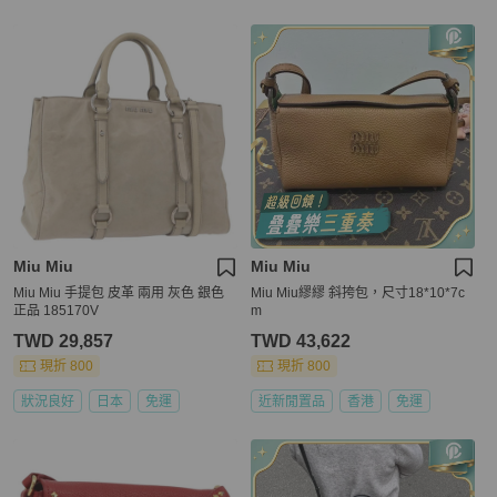
Miu Miu
Miu Miu
Miu Miu 手提包 皮革 兩用 灰色 銀色
Miu Miu繆繆 斜挎包，尺寸18*10*7c
正品 185170V
m
TWD 29,857
TWD 43,622
現折 800
現折 800
狀況良好
日本
免運
近新閒置品
香港
免運