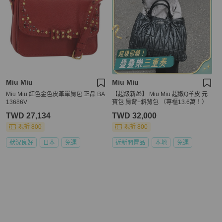
Miu Miu
Miu Miu
Miu Miu 紅色金色皮革單肩包 正品 BA
【超級新🎁】 Miu Miu 超嫩Q羊皮 元
13686V
寶包 肩背+斜背包 （專櫃13.6萬！）
TWD 27,134
TWD 32,000
現折 800
現折 800
狀況良好
日本
免運
近新閒置品
本地
免運