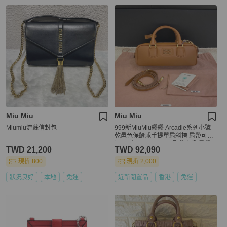
Miu Miu
Miu Miu
Miumiu流蘇信封包
999新MiuMiu繆繆 Arcadie系列小號
乾邑色保齡球手提單肩斜挎 肩帶可拆
卸 尺寸：22*8*12cm 配件塵袋 肩帶
TWD 21,200
TWD 92,090
現折 800
現折 2,000
狀況良好
本地
免運
近新閒置品
香港
免運