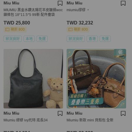
Miu Miu
Miu Miu
MIUMIU 黑金水鑽太陽花羊皮皺摺woc
miumiu缪缪 。
鍊條包 18*11.5*5 99新 配件塵袋
TWD 25,800
TWD 32,232
現折 800
現折 800
狀況良好
本地
免運
狀況良好
香港
免運
Miu Miu
Miu Miu
Miumiu 繆繆 ivy托特 底長34
Miumiu 新款 mini 貝殼包 全新