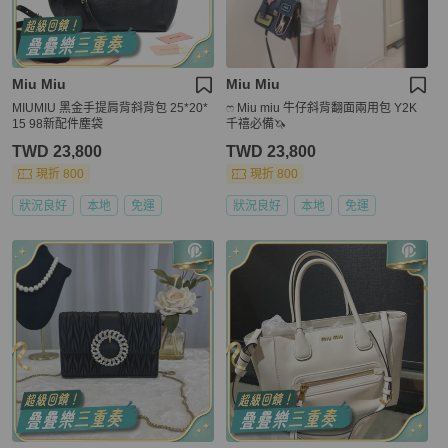
Miu Miu
Miu Miu
MIUMIU 黑金手提肩背斜背包 25*20*
ෆ Miu miu 牛仔斜背翻面兩用包 Y2K
15 98新配件塵袋
千禧必備🦄
TWD 23,800
TWD 23,800
現折 800
現折 800
狀況良好
本地
免運
狀況良好
本地
免運