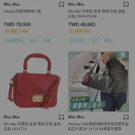
Miu Miu
Miu Miu
miumiu可愛保齡球小號
Miu Miu 手提包 皮革 兩用 米色 金色
正品 186442SAM
TWD 78,000
TWD 46,683
現折 2,000
現折 800
近新閒置品
本地
免運
狀況良好
日本
免運
Miu Miu
Miu Miu
Miu Miu 手提包 皮革 兩用 紅色 金色
Miumiu 25fw黑色保齡球手提包黑色金
正品 181477V
扣芯片款28*14*14 99新配件塵袋