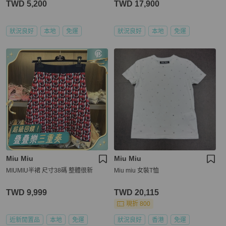
TWD 5,200
TWD 17,900
狀況良好
本地
免運
狀況良好
本地
免運
Miu Miu
Miu Miu
MIUMIU半裙 尺寸38碼 整體很新
Miu miu 女裝T恤
TWD 9,999
TWD 20,115
現折 800
近新閒置品
本地
免運
狀況良好
香港
免運