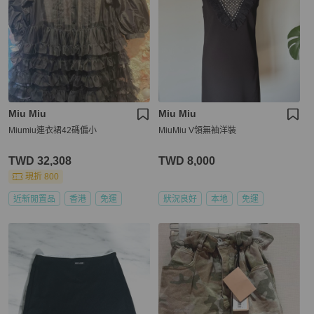
Miu Miu
Miu Miu
Miumiu連衣裙42碼偏小
MiuMiu V領無袖洋裝
TWD 32,308
TWD 8,000
現折 800
近新閒置品
香港
免運
狀況良好
本地
免運