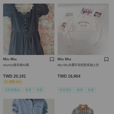
Miu Miu
Miu Miu
miumiu連衣裙40碼
Miu Miu水鑽字母短款長袖上衣
TWD 20,191
TWD 16,964
現折 800
近新閒置品
香港
免運
狀況良好
香港
免運