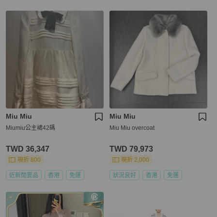
Miu Miu
Miu Miu
Miumiu公主裙42碼
Miu Miu overcoat
TWD 36,347
TWD 79,973
現折 800
現折 2,000
近新閒置品
香港
免運
狀況良好
香港
免運