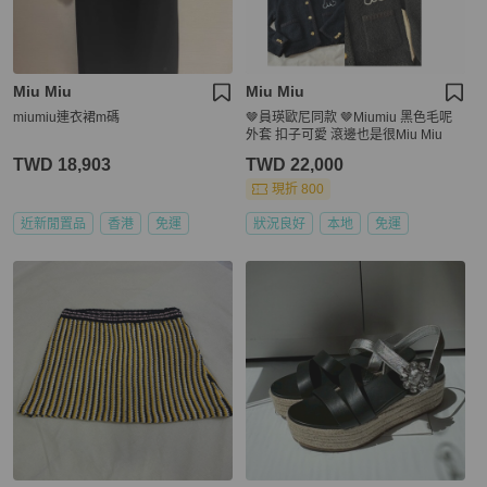
Miu Miu
Miu Miu
miumiu連衣裙m碼
🤎員瑛歐尼同款 🤎Miumiu 黑色毛呢
外套 扣子可愛 滾邊也是很Miu Miu
TWD 18,903
TWD 22,000
現折 800
近新閒置品
香港
免運
狀況良好
本地
免運