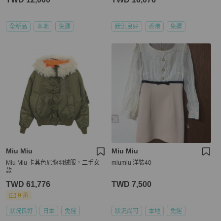
全新品
本地
免運
狀況良好
香港
免運
Miu Miu
Miu Miu
Miu Miu 卡其色尼龍羽絨服，二手女
miumiu 洋裝40
款
TWD 61,776
TWD 7,500
9 折
狀況良好
日本
免運
狀況尚可
本地
免運