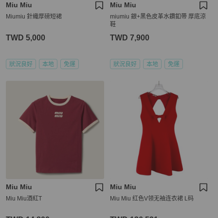
Miu Miu
Miu Miu
Miumiu 針織厚磅短裙
miumiu 銀+黑色皮革水鑽釦帶 厚底涼
鞋
TWD 5,000
TWD 7,900
狀況良好
本地
免運
狀況良好
本地
免運
Miu Miu
Miu Miu
Miu Miu酒紅T
Miu Miu 红色V领无袖连衣裙 L码