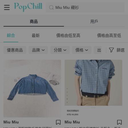
Miu Miu 襯衫
商品
用戶
綜合
最新
價格由低至高
價格由高至低
優惠商品
品牌
分類
價格
出貨地點
篩選
Miu Miu
Miu Miu