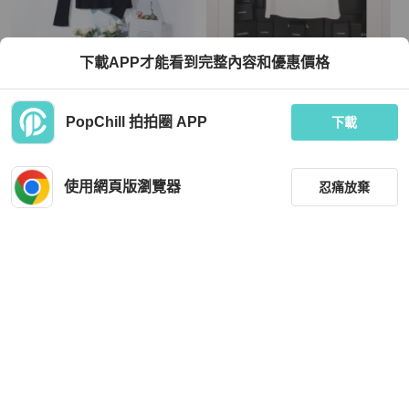
Miu Miu
Miu Miu
下載APP才能看到完整內容和優惠價格
Miu Miu藏青撞紅V領100%山羊絨長
MIU MIU白色真丝莱茵石领口背心马
袖針織上衣
甲上衣
TWD 33,363
TWD 13,450
PopChill 拍拍圈 APP
下載
現折 800
狀況良好
香港
免運
近新閒置品
香港
免運
使用網頁版瀏覽器
忍痛放棄
篩選
重設
品牌
分類
Miu Miu
Miu Miu