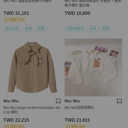
MIU MIU 淺藍短款毛邊牛仔襯衫
MIU MIU 格紋府綢恤衫 天藍色 + 藍色
格子襯衫 藍白格
TWD 31,101
TWD 10,800
現折 800
狀況良好
香港
免運
近新閒置品
本地
免運
Miu Miu
Miu Miu
Miu Miu beige neckerchief poplin shi
Miu Miu短款棉襯衫
rt 36 襯衫
TWD 22,215
TWD 21,811
現折 800
現折 800