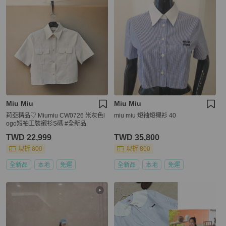
Miu Miu
Miu Miu
莉亞精品♡ Miumiu CW0726 米灰色l
miu miu 短袖短襯衫 40
ogo短袖工裝襯衫S碼 #全新品
TWD 22,999
TWD 35,800
現折 800
現折 800
全新品
本地
免運
全新品
本地
免運