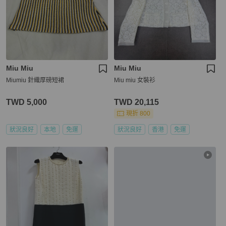
Miu Miu
Miu Miu
Miumiu 針織厚磅短裙
Miu miu 女裝衫
TWD 5,000
TWD 20,115
現折 800
狀況良好
本地
免運
狀況良好
香港
免運