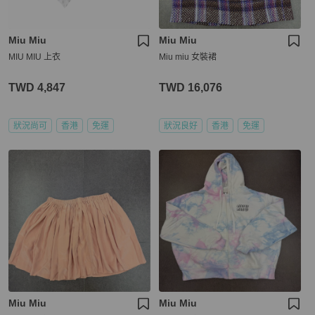
Miu Miu
Miu Miu
MIU MIU 上衣
Miu miu 女裝裙
TWD 4,847
TWD 16,076
狀況尚可
香港
免運
狀況良好
香港
免運
Miu Miu
Miu Miu