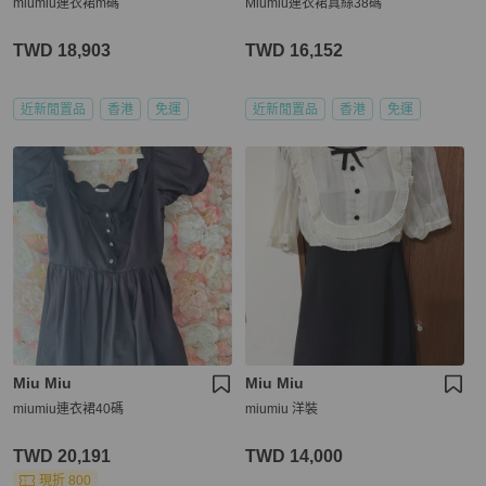
miumiu連衣裙m碼
Miumiu連衣裙真絲38碼
TWD 18,903
TWD 16,152
近新閒置品
香港
免運
近新閒置品
香港
免運
Miu Miu
Miu Miu
miumiu連衣裙40碼
miumiu 洋裝
TWD 20,191
TWD 14,000
現折 800