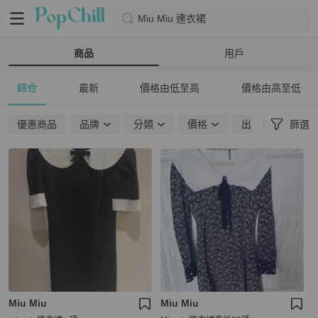
Miu Miu 連衣裙
商品
用戶
綜合
最新
價格由低至高
價格由高至低
優惠商品
品牌
分類
價格
出貨地點
篩選
Miu Miu
Miu Miu