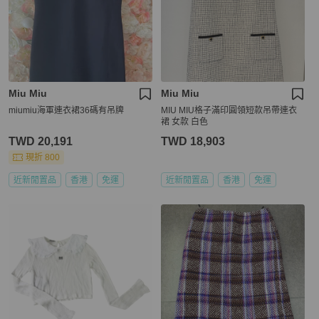
Miu Miu
Miu Miu
miumiu海軍連衣裙36碼有吊牌
MIU MIU格子滿印圓領短款吊帶連衣
裙 女款 白色
TWD 20,191
TWD 18,903
現折 800
近新閒置品
香港
免運
近新閒置品
香港
免運