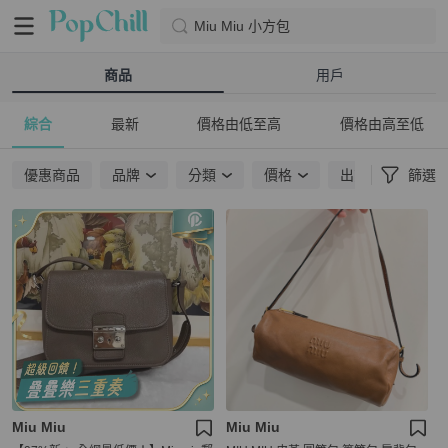
Miu Miu 小方包
商品
用戶
綜合
最新
價格由低至高
價格由高至低
優惠商品
品牌
分類
價格
出貨地點
篩選
Miu Miu
Miu Miu