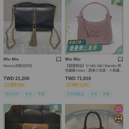
Miu Miu
Miu Miu
Miumiu流蘇信封包
【威選精品】🩷 MIU MIU Wander 粉
色編織 Hobo｜甜美少女感・人氣編織
款
TWD 21,200
TWD 71,910
現折 800
現折 2,000
狀況良好
本地
免運
近新閒置品
本地
免運