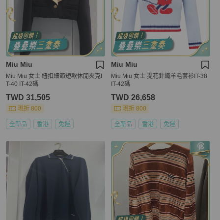
Miu Miu
Miu Miu
Miu Miu 女士 紐扣細節短款休閒夾克I
Miu Miu 女士 提花針織羊毛套衫IT-38
T-40 IT-42碼
IT-42碼
TWD 31,505
TWD 26,658
現折 800
現折 800
全新品
香港
免運
全新品
香港
免運