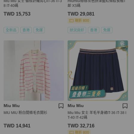
Miu Miu 女士 徽標針織背心IT-36 IT-3
miumiu/繆繆灰色拼深藍紅條紋長袖T
8 IT-40碼
卹 XS碼
TWD 15,753
TWD 29,081
現折 800
全新品
香港
免運
狀況良好
香港
免運
Miu Miu
Miu Miu
MIU MIU 粉白間條毛衣開衫
Miu Miu 女士 羊毛半身裙IT-36 IT-38 I
T-40 IT-42碼
TWD 14,941
TWD 32,716
現折 800