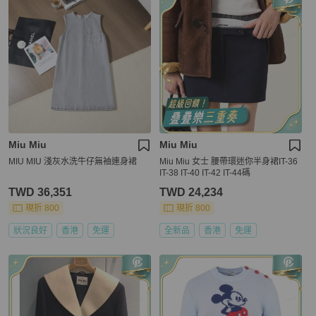
Miu Miu
Miu Miu
MIU MIU 淺灰水洗牛仔無袖連身裙
Miu Miu 女士 腰帶環迷你半身裙IT-36
IT-38 IT-40 IT-42 IT-44碼
TWD 36,351
TWD 24,234
現折 800
現折 800
狀況良好
香港
免運
全新品
香港
免運