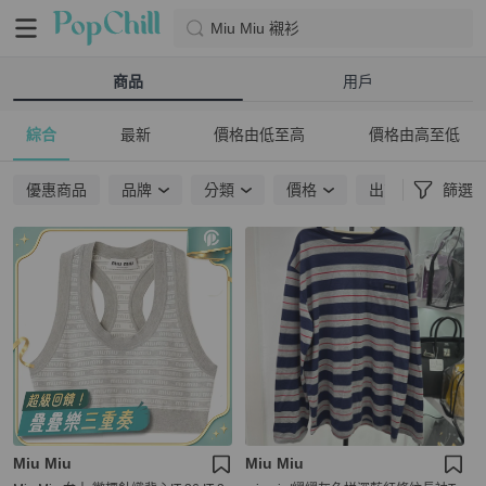
Miu Miu 襯衫
商品
用戶
綜合
最新
價格由低至高
價格由高至低
優惠商品
品牌
分類
價格
出貨地點
篩選
Miu Miu
Miu Miu