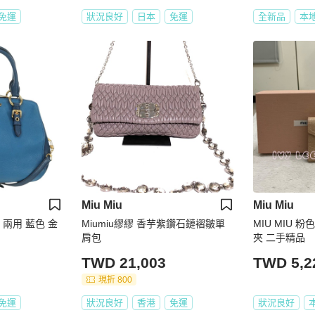
免運
狀況良好
日本
免運
全新品
本
Miu Miu
Miu Miu
革 兩用 藍色 金
Miumiu繆繆 香芋紫鑽石鏈褶皺單
MIU MIU 
肩包
夾 二手精品
TWD 21,003
TWD 5,2
現折 800
免運
狀況良好
香港
免運
狀況良好