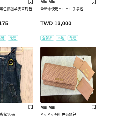
Miu Miu
全新未使用miu miu 手拿包
175
TWD 13,000
香港
免運
全新品
本地
免運
Miu Miu
背帶裙38碼
Miu Miu 祼粉色長銀包