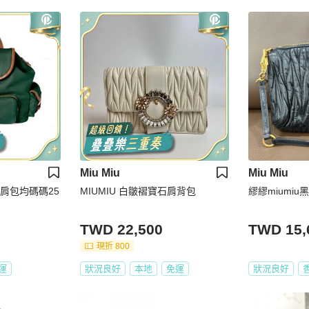
Miu Miu
Miu Miu
蓋雙肩包均碼碼25
MIUMIU 白皺褶寶石肩背包
繆繆miumi
TWD 22,500
TWD 15,
現折 800
運
狀況良好
本地
免運
狀況良好