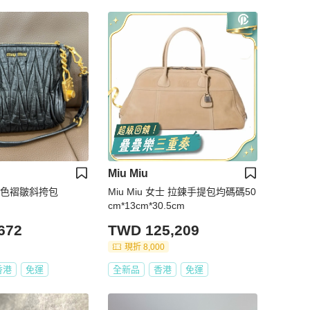
Miu Miu
u黑色褶皺斜挎包
Miu Miu 女士 拉鍊手提包均碼碼50
cm*13cm*30.5cm
672
TWD 125,209
現折 8,000
香港
免運
全新品
香港
免運