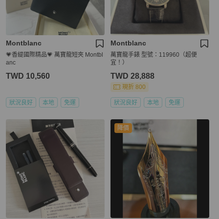
Montblanc
Montblanc
💗香緹國際精品💗 萬寶龍短夾 Montbl
萬寶龍手錶 型號：119960（超便
anc
宜！）
TWD 10,560
TWD 28,888
現折 800
狀況良好
本地
免運
狀況良好
本地
免運
降價