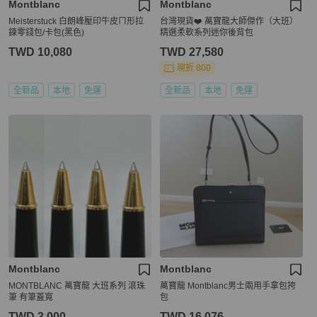
Montblanc
Montblanc
Meisterstuck 白朗峰壓印牛皮ㄇ形拉
台灣現貨❤️ 萬寶龍大師傑作（大班）
鍊零錢包/卡包(黑色)
精選柔軟系列迷你後背包
TWD 10,080
TWD 27,580
現折 800
全新品
本地
免運
全新品
本地
免運
Montblanc
Montblanc
MONTBLANC 萬寶龍 大班系列 滾珠
萬寶龍 Montblanc男士兩用手拿包挎
筆 有筆蓋寬
包
TWD 3,000
TWD 16,076