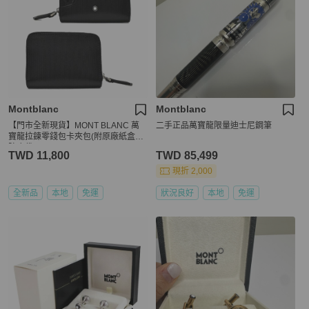
Montblanc
Montblanc
【門市全新現貨】MONT BLANC 萬
二手正品萬寶龍限量迪士尼鋼筆
寶龍拉鍊零錢包卡夾包(附原廠紙盒、
防塵袋)
TWD 11,800
TWD 85,499
現折 2,000
全新品
本地
免運
狀況良好
本地
免運