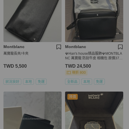
Montblanc
Montblanc
萬寶龍長夾/卡夾
💎Han's house精品服飾💎MONTBLA
NC 萬寶龍 防刮牛皮 相機包 原價378
00
TWD 5,500
TWD 24,500
現折 800
狀況良好
本地
免運
全新品
本地
免運
降價