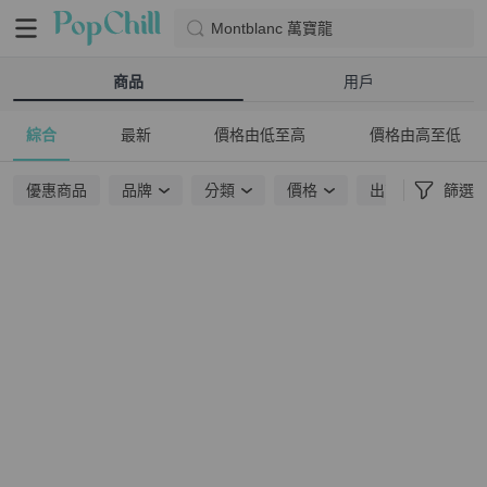
Montblanc 萬寶龍
商品
用戶
綜合
最新
價格由低至高
價格由高至低
優惠商品
品牌
分類
價格
出貨地點
篩選