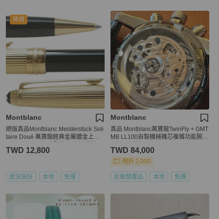
降價
Montblanc
Montblanc
絕版真品Montblanc Meisterstück Soli
真品 Montblanc萬寶龍TwinFly + GMT
taire Doué 萬寶龍經典金屬鍍金上蓋
MB LL100自製機械機芯複雜功能腕錶
METAL2原子筆 中型筆尖 扭轉機制14
43mm大錶徑
TWD 12,800
TWD 84,000
164
現折 2,000
狀況良好
本地
免運
近新閒置品
本地
免運