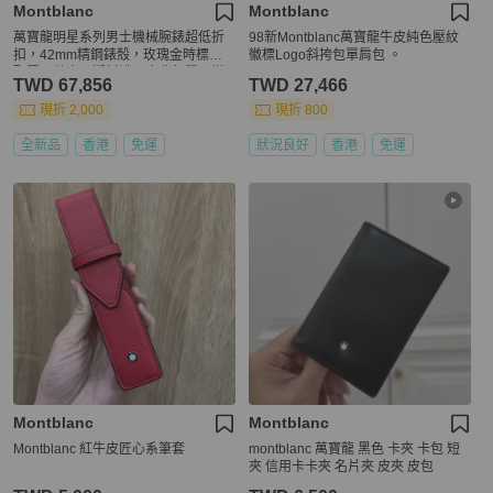
Montblanc
Montblanc
萬寶龍明星系列男士機械腕錶超低折
98新Montblanc萬寶龍牛皮純色壓紋
扣，42mm精鋼錶殼，玫瑰金時標搭
徽標Logo斜挎包單肩包 。
配羅馬數字，襯托濃厚古典氣質，搭
TWD 67,856
TWD 27,466
載背透機芯，具備50米生活防水功
能。
現折 2,000
現折 800
全新品
香港
免運
狀況良好
香港
免運
Montblanc
Montblanc
Montblanc 紅牛皮匠心系筆套
montblanc 萬寶龍 黑色 卡夾 卡包 短
夾 信用卡卡夾 名片夾 皮夾 皮包