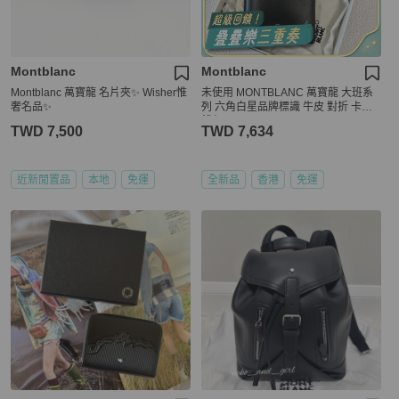
Montblanc
Montblanc
Montblanc 萬寶龍 名片夾✨ Wisher惟
未使用 MONTBLANC 萬寶龍 大班系
奢名品✨
列 六角白星品牌標識 牛皮 對折 卡包
錢包 男
TWD 7,500
TWD 7,634
近新閒置品
本地
免運
全新品
香港
免運