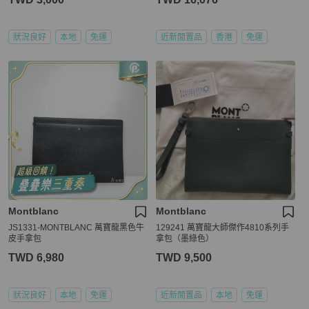
狀況良好
本地
免運
近新閒置品
香港
免運
Montblanc
Montblanc
JS1331-MONTBLANC 萬寶龍黑色牛
129241 萬寶龍大師傑作4810系列手
皮手拿包
拿包（墨綠色）
TWD 6,980
TWD 9,500
狀況良好
本地
免運
近新閒置品
本地
免運