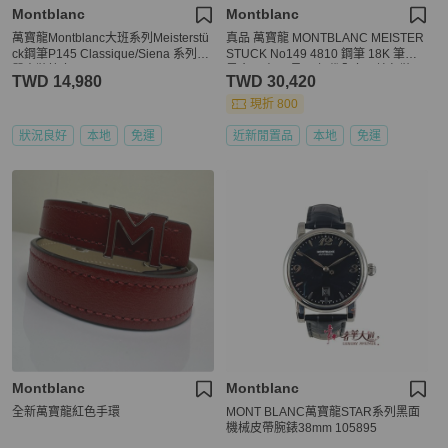
Montblanc
Montblanc
萬寶龍Montblanc大班系列Meisterstü
真品 萬寶龍 MONTBLANC MEISTER
ck鋼筆P145 Classique/Siena 系列及
STUCK No149 4810 鋼筆 18K 筆尖
單支裝筆套
黑金 M尖 罕見90年代全套原始包裝
TWD 14,980
TWD 30,420
現折 800
狀況良好
本地
免運
近新閒置品
本地
免運
Montblanc
Montblanc
全新萬寶龍紅色手環
MONT BLANC萬寶龍STAR系列黑面
機械皮帶腕錶38mm 105895