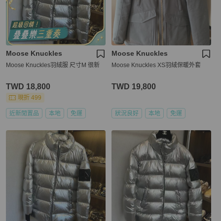
Moose Knuckles
Moose Knuckles
Moose Knuckles羽絨服 尺寸M 很新
Moose Knuckles XS羽絨保暖外套
TWD 18,800
TWD 19,800
現折 499
近新閒置品
本地
免運
狀況良好
本地
免運