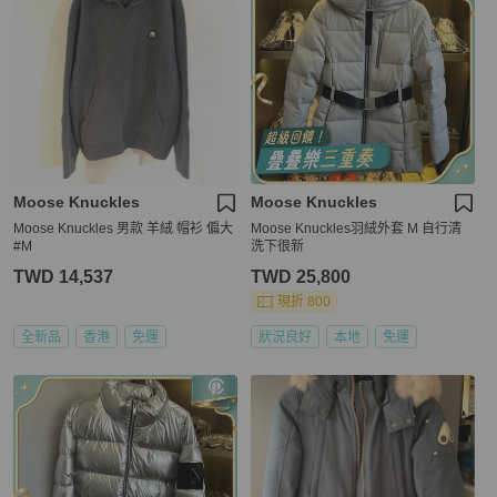
Moose Knuckles
Moose Knuckles
Moose Knuckles 男款 羊絨 帽衫 偏大
Moose Knuckles羽絨外套 M 自行清
#M
洗下很新
TWD 14,537
TWD 25,800
現折 800
全新品
香港
免運
狀況良好
本地
免運