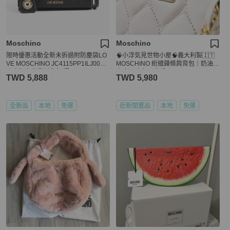
Moschino
Moschino
限時優惠活動全新未拆過附防塵袋LO
🧠小浮気見世物小屋🧠義大利製🇮🇹
VE MOSCHINO JC4115PP1ILJ0000
MOSCHINO 絎縫鍊條肩背包｜奶油白
皮穿釦寬背帶側背包(黑)
真皮 × 金色五金愛心
TWD 5,888
TWD 5,980
全新品
本地
免運
近新閒置品
本地
免運