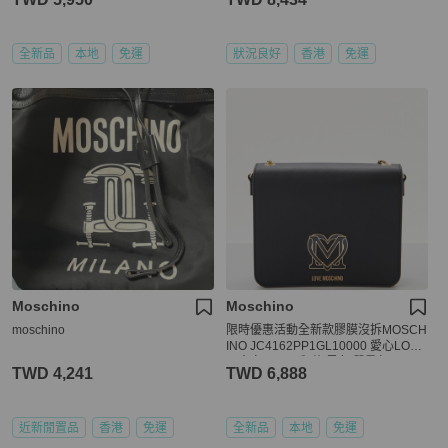
全新品
本地
免運
狀況良好
香港
免運
Moschino
Moschino
moschino
限時優惠活動全新款膠膜沒拆MOSCH
INO JC4162PP1GL10000 愛心LOG
O 金字LOGO 翻蓋 黑色 單肩包
TWD 4,241
TWD 6,888
近新閒置品
香港
免運
全新品
本地
免運