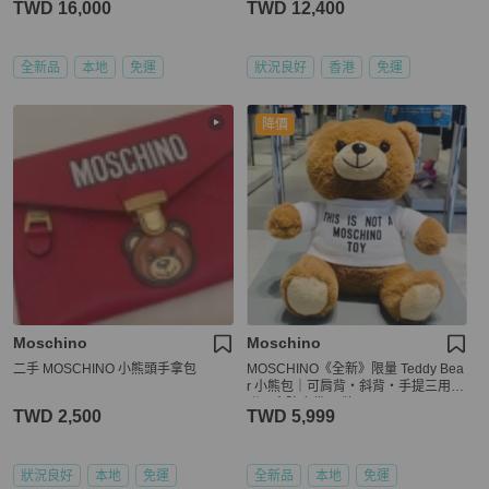
TWD 16,000
TWD 12,400
全新品
本地
免運
狀況良好
香港
免運
降價
Moschino
Moschino
二手 MOSCHINO 小熊頭手拿包
MOSCHINO《全新》限量 Teddy Bea
r 小熊包｜可肩背・斜背・手提三用｜
附原盒防塵袋 吊牌
TWD 2,500
TWD 5,999
狀況良好
本地
免運
全新品
本地
免運