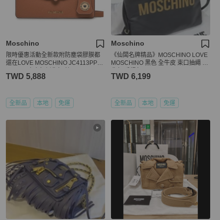
Moschino
Moschino
限時優惠活動全新款附防塵袋膠膜都
《仙闆名牌精品》MOSCHINO LOVE
還在LOVE MOSCHINO JC4113PP1I
MOSCHINO 黑色 全牛皮 束口抽繩 後
LJ0201 皮穿釦側背包(棕)
背包 手提包
TWD 5,888
TWD 6,199
全新品
本地
免運
全新品
本地
免運