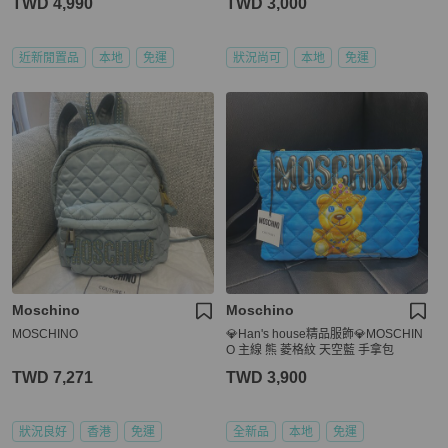
TWD 4,990
TWD 3,000
近新閒置品
本地
免運
狀況尚可
本地
免運
Moschino
Moschino
MOSCHINO
💎Han's house精品服飾💎MOSCHIN
O 主線 熊 菱格紋 天空藍 手拿包
TWD 7,271
TWD 3,900
狀況良好
香港
免運
全新品
本地
免運