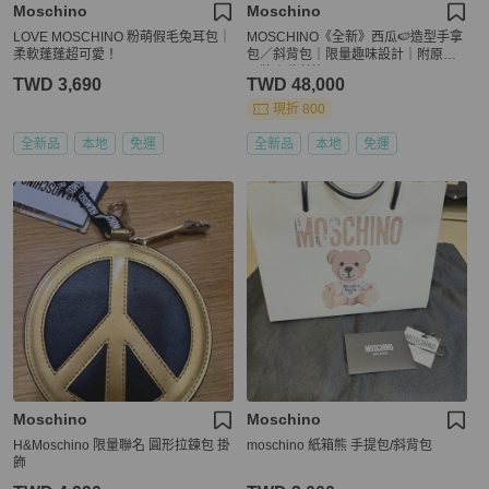
Moschino
Moschino
LOVE MOSCHINO 粉萌假毛兔耳包｜
MOSCHINO《全新》西瓜🍉造型手拿
柔軟蓬蓬超可愛！
包／斜背包｜限量趣味設計｜附原盒
吊牌｜收藏逸品
TWD 3,690
TWD 48,000
現折 800
全新品
本地
免運
全新品
本地
免運
Moschino
Moschino
H&Moschino 限量聯名 圓形拉鍊包 掛
moschino 紙箱熊 手提包/斜背包
飾